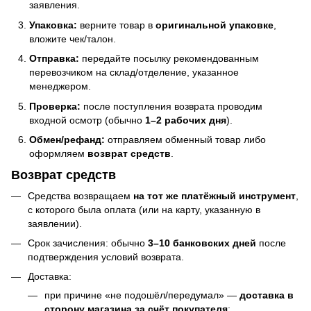
заявления.
Упаковка:
верните товар в
оригинальной упаковке
,
вложите чек/талон.
Отправка:
передайте посылку рекомендованным
перевозчиком на склад/отделение, указанное
менеджером.
Проверка:
после поступления возврата проводим
входной осмотр (обычно
1–2 рабочих дня
).
Обмен/рефанд:
отправляем обменный товар либо
оформляем
возврат средств
.
Возврат средств
Средства возвращаем
на тот же платёжный инструмент
,
с которого была оплата (или на карту, указанную в
заявлении).
Срок зачисления: обычно
3–10 банковских дней
после
подтверждения условий возврата.
Доставка:
при причине «не подошёл/передумал» —
доставка в
сторону магазина за счёт покупателя
;