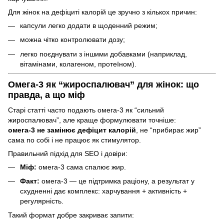
Для жінок на дефіциті калорій це зручно з кількох причин:
капсули легко додати в щоденний режим;
можна чітко контролювати дозу;
легко поєднувати з іншими добавками (наприклад,
вітамінами, колагеном, протеїном).
Омега-3 як “жироспалювач” для жінок: що
правда, а що міф
Старі статті часто подають омега-3 як “сильний
жироспалювач”, але краще формулювати точніше:
омега-3 не замінює дефіцит калорій
, не “прибирає жир”
сама по собі і не працює як стимулятор.
Правильний підхід для SEO і довіри:
Міф:
омега-3 сама спалює жир.
Факт:
омега-3 — це підтримка раціону, а результат у
схудненні дає комплекс: харчування + активність +
регулярність.
Такий формат добре закриває запити: