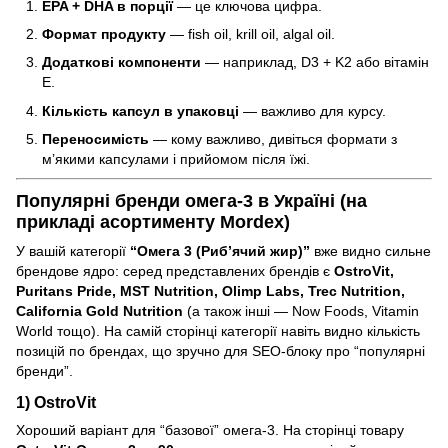
EPA + DHA в порції
— це ключова цифра.
Формат продукту
— fish oil, krill oil, algal oil.
Додаткові компоненти
— наприклад, D3 + K2 або вітамін
E.
Кількість капсул в упаковці
— важливо для курсу.
Переносимість
— кому важливо, дивіться формати з
м’якими капсулами і прийомом після їжі.
Популярні бренди омега-3 в Україні (на
прикладі асортименту Mordex)
У вашій категорії
“Омега 3 (Риб’ячий жир)”
вже видно сильне
брендове ядро: серед представлених брендів є
OstroVit,
Puritans Pride, MST Nutrition, Olimp Labs, Trec Nutrition,
California Gold Nutrition
(а також інші — Now Foods, Vitamin
World тощо). На самій сторінці категорії навіть видно кількість
позицій по брендах, що зручно для SEO-блоку про “популярні
бренди”.
1) OstroVit
Хороший варіант для “базової” омега-3. На сторінці товару