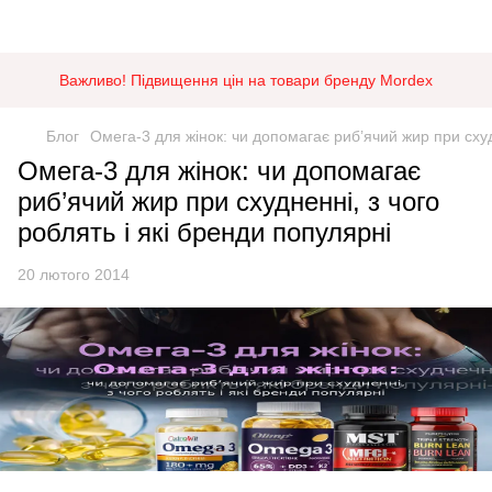
Важливо! Підвищення цін на товари бренду Mordex
Блог
Омега-3 для жінок: чи допомагає риб’ячий жир при схудн
Омега-3 для жінок: чи допомагає
риб’ячий жир при схудненні, з чого
роблять і які бренди популярні
20 лютого 2014