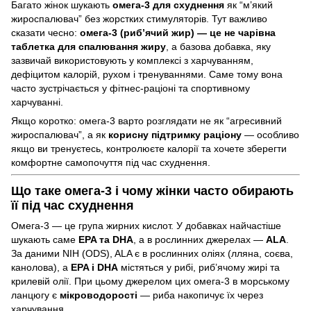
Багато жінок шукають
омега-3 для схуднення
як “м’який
жироспалювач” без жорстких стимуляторів. Тут важливо
сказати чесно:
омега-3 (риб’ячий жир) — це не чарівна
таблетка для спалювання жиру
, а базова добавка, яку
зазвичай використовують у комплексі з харчуванням,
дефіцитом калорій, рухом і тренуваннями. Саме тому вона
часто зустрічається у фітнес-раціоні та спортивному
харчуванні.
Якщо коротко: омега-3 варто розглядати не як “агресивний
жироспалювач”, а як
корисну підтримку раціону
— особливо
якщо ви тренуєтесь, контролюєте калорії та хочете зберегти
комфортне самопочуття під час схуднення.
Що таке омега-3 і чому жінки часто обирають
її під час схуднення
Омега-3 — це група жирних кислот. У добавках найчастіше
шукають саме
EPA та DHA
, а в рослинних джерелах —
ALA
.
За даними NIH (ODS), ALA є в рослинних оліях (лляна, соєва,
канолова), а
EPA і DHA
містяться у рибі, риб’ячому жирі та
крилевій олії. При цьому джерелом цих омега-3 в морському
ланцюгу є
мікроводорості
— риба накопичує їх через
харчування.