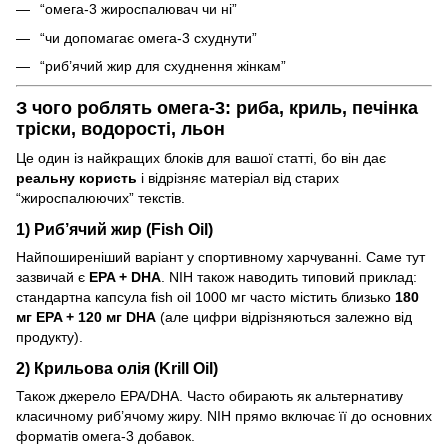
“омега-3 жироспалювач чи ні”
“чи допомагає омега-3 схуднути”
“риб’ячий жир для схуднення жінкам”
З чого роблять омега-3: риба, криль, печінка
тріски, водорості, льон
Це один із найкращих блоків для вашої статті, бо він дає
реальну користь
і відрізняє матеріал від старих
“жироспалюючих” текстів.
1) Риб’ячий жир (Fish Oil)
Найпоширеніший варіант у спортивному харчуванні. Саме тут
зазвичай є
EPA + DHA
. NIH також наводить типовий приклад:
стандартна капсула fish oil 1000 мг часто містить близько
180
мг EPA + 120 мг DHA
(але цифри відрізняються залежно від
продукту).
2) Крильова олія (Krill Oil)
Також джерело EPA/DHA. Часто обирають як альтернативу
класичному риб’ячому жиру. NIH прямо включає її до основних
форматів омега-3 добавок.