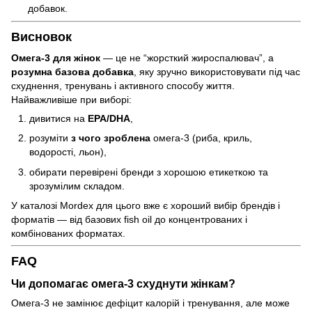
добавок.
Висновок
Омега-3 для жінок
— це не “жорсткий жироспалювач”, а
розумна базова добавка
, яку зручно використовувати під час
схуднення, тренувань і активного способу життя.
Найважливіше при виборі:
дивитися на
EPA/DHA
,
розуміти
з чого зроблена
омега-3 (риба, криль,
водорості, льон),
обирати перевірені бренди з хорошою етикеткою та
зрозумілим складом.
У каталозі Mordex для цього вже є хороший вибір брендів і
форматів — від базових fish oil до концентрованих і
комбінованих форматах.
FAQ
Чи допомагає омега-3 схуднути жінкам?
Омега-3 не замінює дефіцит калорій і тренування, але може