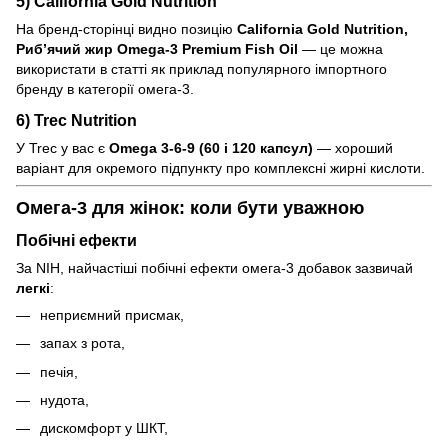
5) California Gold Nutrition
На бренд-сторінці видно позицію
California Gold Nutrition,
Риб’ячий жир Omega-3 Premium Fish Oil
— це можна
використати в статті як приклад популярного імпортного
бренду в категорії омега-3.
6) Trec Nutrition
У Trec у вас є
Omega 3-6-9 (60 і 120 капсул)
— хороший
варіант для окремого підпункту про комплексні жирні кислоти.
Омега-3 для жінок: коли бути уважною
Побічні ефекти
За NIH, найчастіші побічні ефекти омега-3 добавок зазвичай
легкі
:
неприємний присмак,
запах з рота,
печія,
нудота,
дискомфорт у ШКТ,