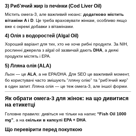
3) Риб’ячий жир із печінки (Cod Liver Oil)
Містить омега-3, але важливий нюанс:
додатково містить
вітаміни A і D
. Це треба враховувати жінкам, особливо якщо
вже є окремі добавки з вітамінами.
4) Олія з водоростей (Algal Oil)
Хороший варіант для тих, хто не хоче рибні продукти. За NIH,
рослинні джерела з algal oil зазвичай дають
DHA
, а деякі
продукти містять і EPA.
5) Лляна олія (ALA)
Льон — це
ALA
, а не EPA/DHA. Для SEO це важливий момент,
бо користувачі часто змішують “лляну олію” та “риб’ячий жир”
в один запит. Лляна олія — це теж омега-3, але іншої форми.
Як обрати омега-3 для жінок: на що дивитися
на етикетці
Головне правило: дивіться не тільки на напис
“Fish Oil 1000
mg”
, а на
скільки в капсулі EPA + DHA
.
Що перевірити перед покупкою