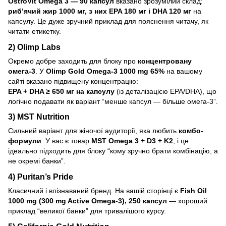
OstroVit Omega 3 — 90 капсул
вказано зрозумілий склад:
риб’ячий жир 1000 мг, з них EPA 180 мг і DHA 120 мг
на
капсулу. Це дуже зручний приклад для пояснення читачу, як
читати етикетку.
2) Olimp Labs
Окремо добре заходить для блоку про
концентровану
омега-3
. У
Olimp Gold Omega-3 1000 mg 65%
на вашому
сайті вказано підвищену концентрацію:
EPA + DHA ≥ 650 мг на капсулу
(із деталізацією EPA/DHA), що
логічно подавати як варіант “менше капсул — більше омега-3”.
3) MST Nutrition
Сильний варіант для жіночої аудиторії, яка любить
комбо-
формули
. У вас є товар
MST Omega 3 + D3 + K2
, і це
ідеально підходить для блоку “кому зручно брати комбінацію, а
не окремі банки”.
4) Puritan’s Pride
Класичний і впізнаваний бренд. На вашій сторінці є
Fish Oil
1000 mg (300 mg Active Omega-3), 250 капсул
— хороший
приклад “великої банки” для тривалішого курсу.