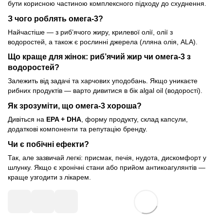
бути корисною частиною комплексного підходу до схуднення.
З чого роблять омега-3?
Найчастіше — з риб’ячого жиру, крилевої олії, олії з
водоростей, а також є рослинні джерела (лляна олія, ALA).
Що краще для жінок: риб’ячий жир чи омега-3 з
водоростей?
Залежить від задачі та харчових уподобань. Якщо уникаєте
рибних продуктів — варто дивитися в бік algal oil (водорості).
Як зрозуміти, що омега-3 хороша?
Дивіться на
EPA + DHA
, форму продукту, склад капсули,
додаткові компоненти та репутацію бренду.
Чи є побічні ефекти?
Так, але зазвичай легкі: присмак, печія, нудота, дискомфорт у
шлунку. Якщо є хронічні стани або прийом антикоагулянтів —
краще узгодити з лікарем.