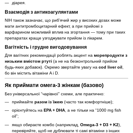
діарея.
Взаємодія з антикоагулянтами
NIH також зазначає, що риб’ячий жир у високих дозах може
мати антитромбоцитарний ефект, а при прийомі з
варфарином можливий вплив на згортання — тому при таких
препаратах краще узгоджувати прийом із лікарем.
Вагітність і грудне вигодовування
Для вагітних рекомендації роблять акцент на
морепродукти з
низьким вмістом ртуті
(а не на безконтрольний прийом
будь-яких добавок). Окремо звертайте увагу на
cod liver oil
,
бо він містить вітаміни A і D.
Як приймати омега-3 жінкам (базово)
Без універсальної “чарівної” схеми, але практично:
приймайте
разом із їжею
(часто так комфортніше);
орієнтуйтесь на
EPA + DHA
, а не тільки на “1000 mg fish
oil”;
якщо обираєте комбо (наприклад,
Omega-3 + D3 + K2
),
перевіряйте, щоб не дублювати ті самі вітаміни з інших