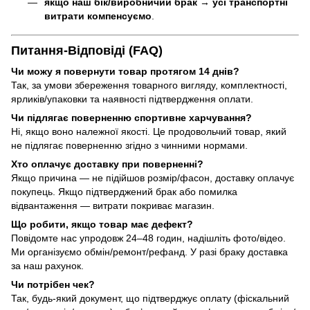
якщо наш бік/виробничий брак
→
усі транспортні
витрати компенсуємо
.
Питання-Відповіді (FAQ)
Чи можу я повернути товар протягом 14 днів?
Так, за умови збереження товарного вигляду, комплектності,
ярликів/упаковки та наявності підтвердження оплати.
Чи підлягає поверненню спортивне харчування?
Ні, якщо воно належної якості. Це продовольчий товар, який
не підлягає поверненню згідно з чинними нормами.
Хто оплачує доставку при поверненні?
Якщо причина — не підійшов розмір/фасон, доставку оплачує
покупець. Якщо підтверджений брак або помилка
відвантаження — витрати покриває магазин.
Що робити, якщо товар має дефект?
Повідомте нас упродовж 24–48 годин, надішліть фото/відео.
Ми організуємо обмін/ремонт/рефанд. У разі браку доставка
за наш рахунок.
Чи потрібен чек?
Так, будь-який документ, що підтверджує оплату (фіскальний