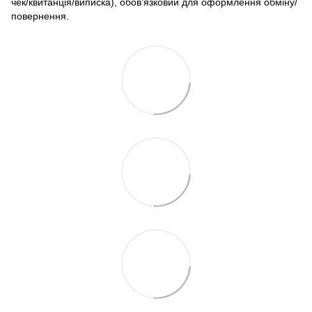
чек/квитанція/виписка), обов’язковий для оформлення обміну/
повернення.