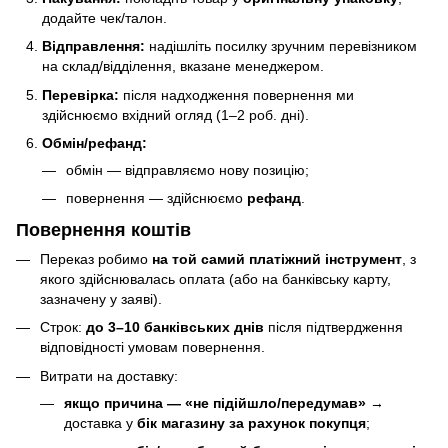
додайте чек/талон.
Відправлення:
надішліть посилку зручним перевізником
на склад/відділення, вказане менеджером.
Перевірка:
після надходження повернення ми
здійснюємо вхідний огляд (1–2 роб. дні).
Обмін/рефанд:
обмін — відправляємо нову позицію;
повернення — здійснюємо
рефанд
.
Повернення коштів
Переказ робимо
на той самий платіжний інструмент
, з
якого здійснювалась оплата (або на банківську карту,
зазначену у заяві).
Строк:
до 3–10 банківських днів
після підтвердження
відповідності умовам повернення.
Витрати на доставку:
якщо причина — «не підійшло/передумав»
→
доставка у
бік магазину за рахунок покупця
;