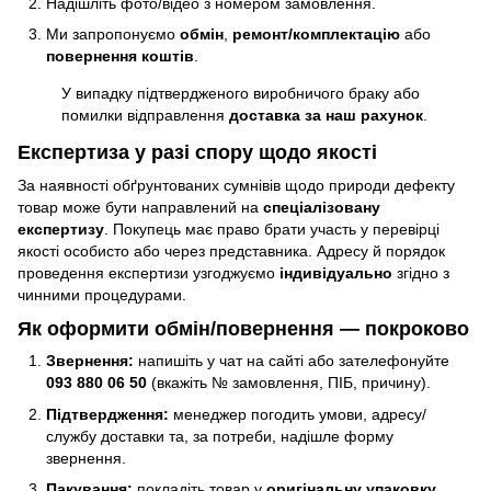
Надішліть фото/відео з номером замовлення.
Ми запропонуємо
обмін
,
ремонт/комплектацію
або
повернення коштів
.
У випадку підтвердженого виробничого браку або
помилки відправлення
доставка за наш рахунок
.
Експертиза у разі спору щодо якості
За наявності обґрунтованих сумнівів щодо природи дефекту
товар може бути направлений на
спеціалізовану
експертизу
. Покупець має право брати участь у перевірці
якості особисто або через представника. Адресу й порядок
проведення експертизи узгоджуємо
індивідуально
згідно з
чинними процедурами.
Як оформити обмін/повернення — покроково
Звернення:
напишіть у чат на сайті або зателефонуйте
093 880 06 50
(вкажіть № замовлення, ПІБ, причину).
Підтвердження:
менеджер погодить умови, адресу/
службу доставки та, за потреби, надішле форму
звернення.
Пакування:
покладіть товар у
оригінальну упаковку
,