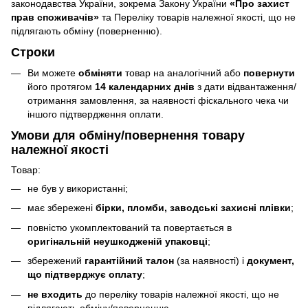
законодавства України, зокрема Закону України
«Про захист
прав споживачів»
та Переліку товарів належної якості, що не
підлягають обміну (поверненню).
Строки
Ви можете
обміняти
товар на аналогічний або
повернути
його протягом
14 календарних днів
з дати відвантаження/
отримання замовлення, за наявності фіскального чека чи
іншого підтвердження оплати.
Умови для обміну/повернення товару
належної якості
Товар:
не був у використанні;
має збережені
бірки, пломби, заводські захисні плівки
;
повністю укомплектований та повертається в
оригінальній неушкодженій упаковці
;
збережений
гарантійний талон
(за наявності) і
документ,
що підтверджує оплату
;
не входить
до переліку товарів належної якості, що не
підлягають обміну/поверненню.