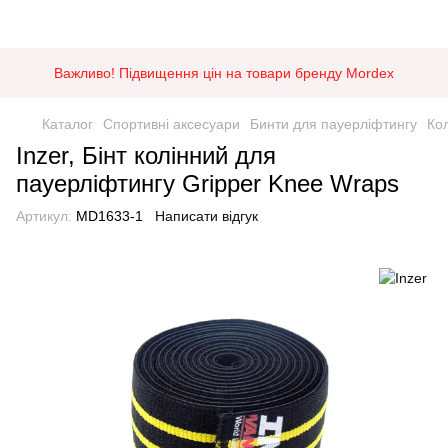
Важливо! Підвищення цін на товари бренду Mordex
Каталог
Спортивні аксесуари
Бинти для пауерліфтингу
Кол
Inzer, Бінт колінний для
пауерліфтингу Gripper Knee Wraps
Артикул:
MD1633-1
Написати відгук