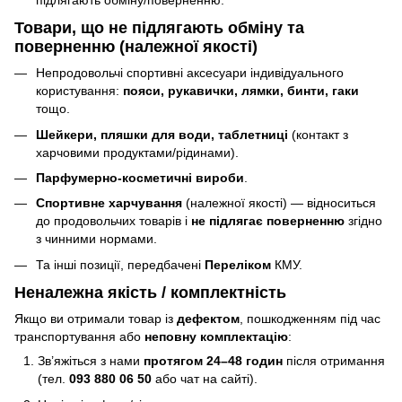
Товари, що
не підлягають
обміну та
поверненню (належної якості)
Непродовольчі спортивні аксесуари індивідуального
користування:
пояси, рукавички, лямки, бинти, гаки
тощо.
Шейкери, пляшки для води, таблетниці
(контакт з
харчовими продуктами/рідинами).
Парфумерно-косметичні вироби
.
Спортивне харчування
(належної якості) — відноситься
до продовольчих товарів і
не підлягає поверненню
згідно
з чинними нормами.
Та інші позиції, передбачені
Переліком
КМУ.
Неналежна якість / комплектність
Якщо ви отримали товар із
дефектом
, пошкодженням під час
транспортування або
неповну комплектацію
:
Зв’яжіться з нами
протягом 24–48 годин
після отримання
(тел.
093 880 06 50
або чат на сайті).