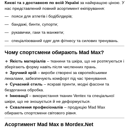
Києві та з доставкою по всій Україні
за найкращою ціною. У
нас представлений повний асортимент екіпірування:
пояси для атлетів і бодібілдерів;
бандажі, бинти, супорти;
рукавички, гаки та манжети;
спеціалізований одяг для фітнесу та силових тренувань.
Чому спортсмени обирають Mad Max?
🔹
Якість матеріалів
– тканини та шкіра, що не розтягуються і
зберігають форму навіть після численних прань.
🔹
Зручний крій
– вироби створені за європейськими
лекалами, забезпечують комфорт під час тренування.
🔹
Сучасний стиль
– яскраві принти, модні фасони та
бездоганна обробка.
🔹
Інновації
– використання тканин Ventex та спеціальної
шкіри, що не зношується й не деформується.
🔹
Схвалення професіоналів
– продукцію Mad Max
обирають спортсмени світового рівня.
Асортимент Mad Max в Mordex.Net