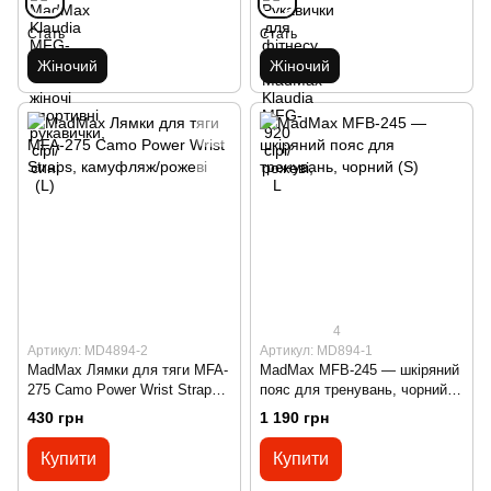
Стать
Стать
Жіночий
Жіночий
4
Артикул: MD4894-2
Артикул: MD894-1
MadMax Лямки для тяги MFA-
MadMax MFB-245 — шкіряний
275 Camo Power Wrist Straps,
пояс для тренувань, чорний
камуфляж/рожеві
(S)
430 грн
1 190 грн
Купити
Купити