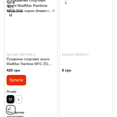
Артикул: MD7060-1
Артикул: MD882-1
Рукавички спортивні жіночі
MadMax Rainbow MFG 251,
чорно-блакитні, M
420 грн
0 грн
Купити
Розмір
M
L