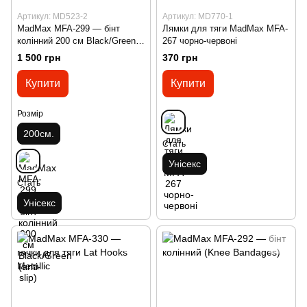
Артикул: MD523-2
Артикул: MD770-1
MadMax MFA-299 — бінт
Лямки для тяги MadMax MFA-
колінний 200 см Black/Green
267 чорно-червоні
(anti-slip)
1 500 грн
370 грн
Купити
Купити
Розмір
200см.
Стать
Унісекс
Стать
Унісекс