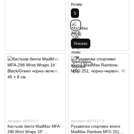
Розмір
S
Стать
Унісекс
Артикул: MD515-2
Артикул: MD7417-3
Кистьові бинти MadMax MFA-
Рукавички спортивні жіночі
298 Wrist Wraps 18″
MadMax Rainbow MFG 251,