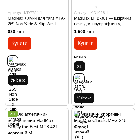
3
Артикул: MD7754-1
Артикул: MD1658-1
MadMax Лямки для тяги MFA-
MadMax MFB-301 — шкіряний
269 Non Slide & Slip Wrist
пояс для пауерліфтингу,
Straps, чорні
Single Prong, чорний (XL)
680 грн
1 500 грн
Купити
Купити
Розмір
XL
Стать
Унісекс
Стать
Унісекс
ХІТ