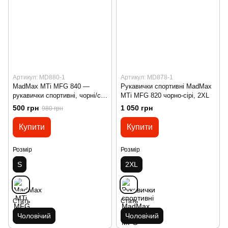
Артикул: MD880-1
Артикул: MD878-1
MadMax MTi MFG 840 —
Рукавички спортивні MadMax
рукавички спортивні, чорні/сірі
MTi MFG 820 чорно-сірі, 2XL
(S)
500 грн
1 050 грн
980 грн
Купити
Купити
Розмір
Розмір
S
2XL
Стать
Стать
Чоловічий
Чоловічий