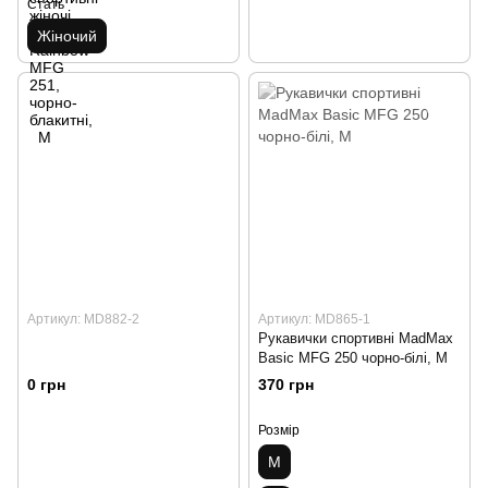
Стать
Жіночий
Артикул: MD882-2
Артикул: MD865-1
Рукавички спортивні MadMax
Basic MFG 250 чорно-білі, M
0 грн
370 грн
Розмір
M