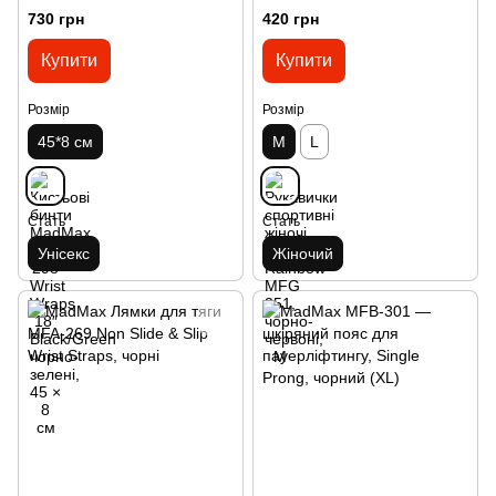
Black/Green чорно-зелені, 45
чорно-червоні, M
730 грн
420 грн
× 8 см
Купити
Купити
Розмір
Розмір
45*8 см
M
L
Стать
Стать
Унісекс
Жіночий