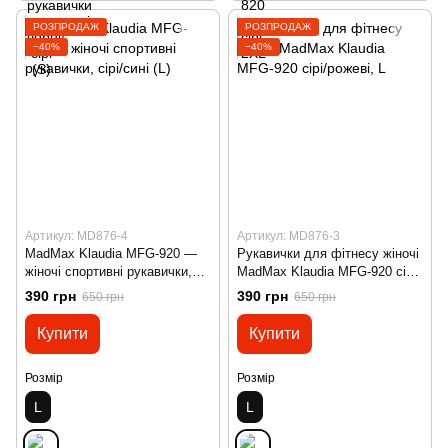
РОЗПРОДАЖ
РОЗПРОДАЖ
−40%
−40%
Артикул: MD876-4
Артикул: MD876-3
MadMax Klaudia MFG-920 —
Рукавички для фітнесу жіночі
жіночі спортивні рукавички,
MadMax Klaudia MFG-920 сірі/
сірі/сині (L)
рожеві, L
390 грн
390 грн
650 грн
650 грн
Купити
Купити
Розмір
Розмір
L
L