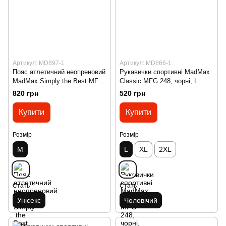
Артикул: MD897-1
Артикул: MD866-1
Пояс атлетичний неопреновий
Рукавички спортивні MadMax
MadMax Simply the Best MFB
Classic MFG 248, чорні, L
421 червоний M
820 грн
520 грн
Купити
Купити
Розмір
Розмір
M
L
XL
2XL
Стать
Стать
Унісекс
Чоловічий