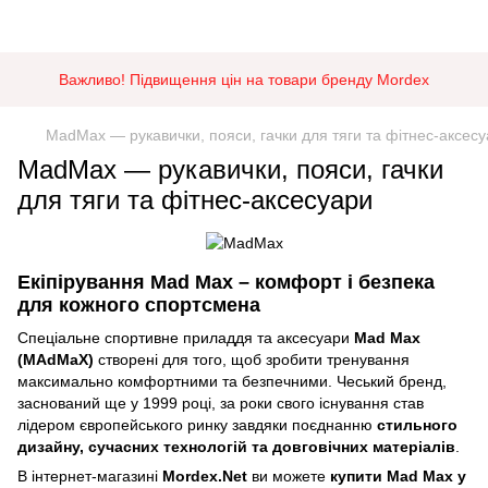
Важливо! Підвищення цін на товари бренду Mordex
MadMax — рукавички, пояси, гачки для тяги та фітнес-аксес
MadMax — рукавички, пояси, гачки
для тяги та фітнес-аксесуари
Екіпірування Mad Max – комфорт і безпека
для кожного спортсмена
Спеціальне спортивне приладдя та аксесуари
Mad Max
(MAdMaX)
створені для того, щоб зробити тренування
максимально комфортними та безпечними. Чеський бренд,
заснований ще у 1999 році, за роки свого існування став
лідером європейського ринку завдяки поєднанню
стильного
дизайну, сучасних технологій та довговічних матеріалів
.
В інтернет-магазині
Mordex.Net
ви можете
купити Mad Max у