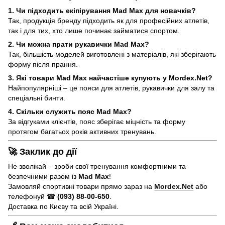
1. Чи підходить екіпірування Mad Max для новачків?
Так, продукція бренду підходить як для професійних атлетів,
так і для тих, хто лише починає займатися спортом.
2. Чи можна прати рукавички Mad Max?
Так, більшість моделей виготовлені з матеріалів, які зберігають
форму після прання.
3. Які товари Mad Max найчастіше купують у Mordex.Net?
Найпопулярніші – це пояси для атлетів, рукавички для залу та
спеціальні бинти.
4. Скільки служить пояс Mad Max?
За відгуками клієнтів, пояс зберігає міцність та форму
протягом багатьох років активних тренувань.
🚀 Заклик до дії
Не зволікай – зроби свої тренування комфортними та
безпечними разом із
Mad Max
!
Замовляй спортивні товари прямо зараз на
Mordex.Net
або
телефонуй ☎
(093) 88-00-650
.
Доставка по Києву та всій Україні.