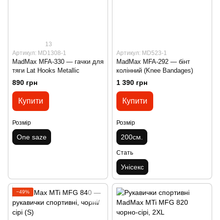
13
Артикул: MD1308-1
Артикул: MD523-1
MadMax MFA-330 — гачки для
MadMax MFA-292 — бінт
тяги Lat Hooks Metallic
колінний (Knee Bandages)
890 грн
1 390 грн
Купити
Купити
Розмір
Розмір
One saze
200см.
Стать
Унісекс
−49%