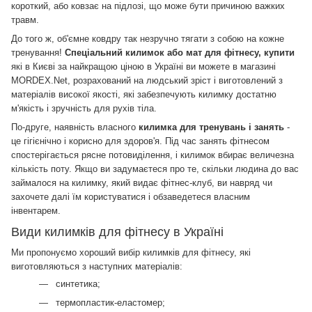
короткий, або ковзає на підлозі, що може бути причиною важких
травм.
До того ж, об'ємне ковдру так незручно тягати з собою на кожне
тренування!
Спеціальний килимок або мат для фітнесу, купити
які в Києві за найкращою ціною в Україні ви можете в магазині
MORDEX.Net, розрахований на людський зріст і виготовлений з
матеріалів високої якості, які забезпечують килимку достатню
м'якість і зручність для рухів тіла.
По-друге, наявність власного
килимка для тренувань і занять
-
це гігієнічно і корисно для здоров'я.
Під час занять фітнесом
спостерігається рясне потовиділення, і килимок вбирає величезна
кількість поту.
Якщо ви задумаєтеся про те, скільки людина до вас
займалося на килимку, який видає фітнес-клуб, ви навряд чи
захочете далі їм користуватися і обзаведетеся власним
інвентарем.
Види килимків для фітнесу в Україні
Ми пропонуємо хороший вибір килимків для фітнесу, які
виготовляються з наступних матеріалів:
синтетика;
термопластик-еластомер;