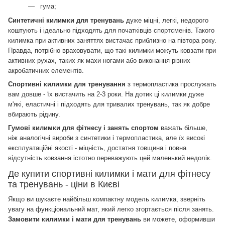
гума;
Синтетичні килимки для тренувань
дуже міцні, легкі, недорого
коштують і ідеально підходять для початківців спортсменів.
Такого
килимка при активних заняттях вистачає приблизно на півтора року.
Правда, потрібно враховувати, що такі килимки можуть ковзати при
активних рухах, таких як махи ногами або виконання різних
акробатичних елементів.
Спортивні килимки для тренування
з термопластика прослужать
вам довше - їх вистачить на 2-3 роки.
На дотик ці килимки дуже
м'які, еластичні і підходять для тривалих тренувань, так як добре
вбирають рідину.
Гумові килимки для фітнесу і занять спортом
важать більше,
ніж аналогічні вироби з синтетики і термопластика, але їх високі
експлуатаційні якості - міцність, достатня товщина і повна
відсутність ковзання істотно переважують цей маленький недолік.
Де купити спортивні килимки і мати для фітнесу
та тренувань - ціни в Києві
Якщо ви шукаєте найбільш компактну модель килимка, зверніть
увагу на функціональний мат, який легко згортається після занять.
Замовити килимки і мати для тренувань
ви можете, оформивши