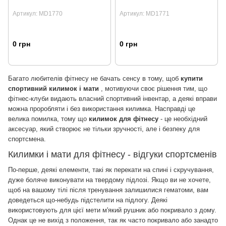
Артикул: MD1770
Артикул: MD1771
0 грн
0 грн
Багато любителів фітнесу не бачать сенсу в тому, щоб
купити
спортивний килимок і мати
, мотивуючи своє рішення тим, що
фітнес-клуби видають власний спортивний інвентар, а деякі вправи
можна проробляти і без використання килимка.
Насправді це
велика помилка, тому що
килимок для фітнесу
- це необхідний
аксесуар, який створює не тільки зручності, але і безпеку для
спортсмена.
Килимки і мати для фітнесу - відгуки спортсменів
По-перше, деякі елементи, такі як перекати на спині і скручування,
дуже боляче виконувати на твердому підлозі.
Якщо ви не хочете,
щоб на вашому тілі після тренування залишилися гематоми, вам
доведеться що-небудь підстелити на підлогу.
Деякі
використовують для цієї мети м'який рушник або покривало з дому.
Однак це не вихід з положення, так як часто покривало або занадто