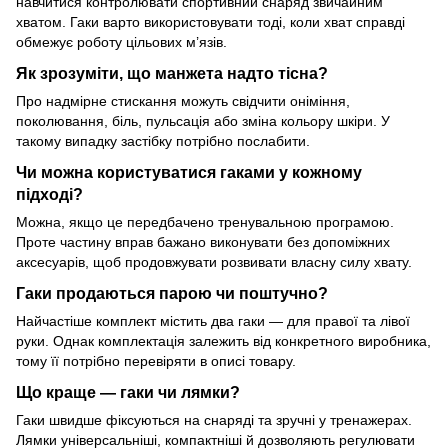
навчитися контролювати спортивний снаряд звичайним
хватом. Гаки варто використовувати тоді, коли хват справді
обмежує роботу цільових м’язів.
Як зрозуміти, що манжета надто тісна?
Про надмірне стискання можуть свідчити оніміння,
поколювання, біль, пульсація або зміна кольору шкіри. У
такому випадку застібку потрібно послабити.
Чи можна користуватися гаками у кожному
підході?
Можна, якщо це передбачено тренувальною програмою.
Проте частину вправ бажано виконувати без допоміжних
аксесуарів, щоб продовжувати розвивати власну силу хвату.
Гаки продаються парою чи поштучно?
Найчастіше комплект містить два гаки — для правої та лівої
руки. Однак комплектація залежить від конкретного виробника,
тому її потрібно перевіряти в описі товару.
Що краще — гаки чи лямки?
Гаки швидше фіксуються на снаряді та зручні у тренажерах.
Лямки універсальніші, компактніші й дозволяють регулювати