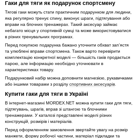
Гаки для тяги як подарунок спортсмену
Тягові гаки можуть стати практичним подарунком для людини,
яка регулярно тренує спину, виконує шраги, підтягування або
вправи на блочних тренажерах. Такий аксесуар займає
небагато місця у спортивній сумці та може використовуватися
в різних тренувальних програмах.
Перед покупкою подарунка бажано уточнити обхват зап’ястя
та улюблені вправи спортсмена. Також варто перевірити
комплектацію конкретної моделі — більшість гаків продається
парою, але інформацію необхідно уточнювати в
характеристиках товару.
Подарунковий набір можна доповнити магнезією, рукавичками
або іншими товарами з розділу
спортивних аксесуарів
.
Купити гаки для тяги в Україні
В інтернет-магазині MORDEX.NET можна купити гаки для тяги,
підтягувань, шрагів, вправ зі штангою та блочними
тренажерами. У каталозі представлені моделі різних
конструкцій, розмірів і матеріалів.
Перед оформленням замовлення звертайте увагу на розмір
манжети, форму робочої частини, матеріал підкладки та