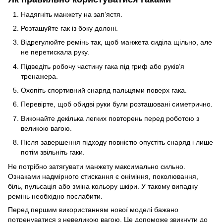
Надягніть манжету на зап’ястя.
Розташуйте гак із боку долоні.
Відрегулюйте ремінь так, щоб манжета сиділа щільно, але
не перетискала руку.
Підведіть робочу частину гака під гриф або руків’я
тренажера.
Охопіть спортивний снаряд пальцями поверх гака.
Перевірте, щоб обидві руки були розташовані симетрично.
Виконайте декілька легких повторень перед роботою з
великою вагою.
Після завершення підходу повністю опустіть снаряд і лише
потім звільніть гаки.
Не потрібно затягувати манжету максимально сильно.
Ознаками надмірного стискання є оніміння, поколювання,
біль, пульсація або зміна кольору шкіри. У такому випадку
ремінь необхідно послабити.
Перед першим використанням нової моделі бажано
потренуватися з невеликою вагою. Це допоможе звикнути до