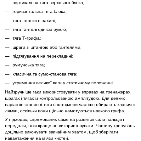
вертикальна тяга верхнього блока;
горизонтальна тяга блока;
тяга штанги в нахилі;
тяга гантелі однією рукою;
тяга Т-грифа;
шраги зі штангою або гантелями;
підтягування на перекладині;
румунська тяга;
класична та сумо-станова тяга;
утримання великої ваги у статичному положенні.
Найзручніше гаки використовувати у вправах на тренажерах,
шрагах і тягах із контрольованою амплітудою. Для деяких
варіантів станової тяги спортсмени частіше обирають класичні
лямки, оскільки вони щільно намотуються навколо грифа.
У підходах, спрямованих саме на розвиток сили пальців і
передпліч, гаки краще не використовувати. Частину тренувань
доцільно виконувати звичайним хватом, щоб зберігати
навантаження на м’язи кистей.