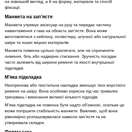
на зовнішній вигляд, а й на форму, матеріали та спосіб
фіксації.
Манжета на зап’ястя
Манжета утримує аксесуар на руці та передає частину
навантаження з гака на область зап’ястя. Вона може
виготовлятися з нейлону, поліестеру, штучної або натуральної
шкіри та інших міцних матеріалів.
Манжета повинна щільно прилягати, але не спричиняти
оніміння, біль або надмірне стискання. Зручність посадки
часто залежить від ширини ременя та якості внутрішньої
підкладки.
М’яка підкладка
Неопренова або текстильна накладка зменшує тиск жорсткого
ременя на шкіру. Вона особливо корисна під час тривалих
тренувань і виконання великої кількості підходів.
М’яка підкладка не повинна бути надто об’ємною, оскільки це
може погіршити стабільність манжети. Важливо, щоб вона
рівномірно розташовувалася навколо зап’ястя та не
утворювала складок.
Форма гака