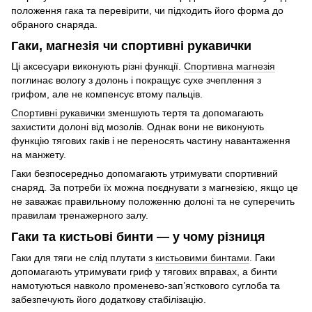
положення гака та перевірити, чи підходить його форма до
обраного снаряда.
Гаки, магнезія чи спортивні рукавички
Ці аксесуари виконують різні функції.
Спортивна магнезія
поглинає вологу з долонь і покращує сухе зчеплення з
грифом, але не компенсує втому пальців.
Спортивні рукавички
зменшують тертя та допомагають
захистити долоні від мозолів. Однак вони не виконують
функцію тягових гаків і не переносять частину навантаження
на манжету.
Гаки безпосередньо допомагають утримувати спортивний
снаряд. За потреби їх можна поєднувати з магнезією, якщо це
не заважає правильному положенню долоні та не суперечить
правилам тренажерного залу.
Гаки та кистьові бинти — у чому різниця
Гаки для тяги не слід плутати з
кистьовими бинтами
. Гаки
допомагають утримувати гриф у тягових вправах, а бинти
намотуються навколо променево-зап’ясткового суглоба та
забезпечують його додаткову стабілізацію.