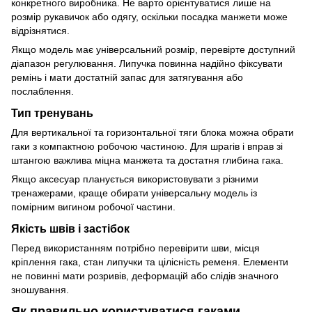
конкретного виробника. Не варто орієнтуватися лише на
розмір рукавичок або одягу, оскільки посадка манжети може
відрізнятися.
Якщо модель має універсальний розмір, перевірте доступний
діапазон регулювання. Липучка повинна надійно фіксувати
ремінь і мати достатній запас для затягування або
послаблення.
Тип тренувань
Для вертикальної та горизонтальної тяги блока можна обрати
гаки з компактною робочою частиною. Для шрагів і вправ зі
штангою важлива міцна манжета та достатня глибина гака.
Якщо аксесуар планується використовувати з різними
тренажерами, краще обирати універсальну модель із
помірним вигином робочої частини.
Якість швів і застібок
Перед використанням потрібно перевірити шви, місця
кріплення гака, стан липучки та цілісність ременя. Елементи
не повинні мати розривів, деформацій або слідів значного
зношування.
Як правильно користуватися гаками