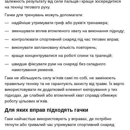
залежність результату від сили пальців і краще зосередитися
на техніці тягового руху.
Гачки для тренувань можуть допомагати:
надійніше утримувати гриф або руків’я тренажера;
зменшувати вплив втомленого хвату на виконання підходу;
контролювати спортивний снаряд під час тягових вправ;
виконувати заплановану кількість повторень;
краще концентруватися на роботі спини та трапецій;
швидше фіксувати руки на снаряді без складного
намотування ременів.
Гаки не збільшують силу м’язів самі по собі, не замінюють
правильну техніку та не гарантують захисту від травм. Їх варто
використовувати як додатковий елемент екіпірування у тих
підходах, де слабкий або втомлений хват справді обмежує
роботу цільових м’язів.
Для яких вправ підходять гачки
Гаки найчастіше використовують у вправах, де потрібно
тягнути або тривалий час утримувати спортивний снаряд: