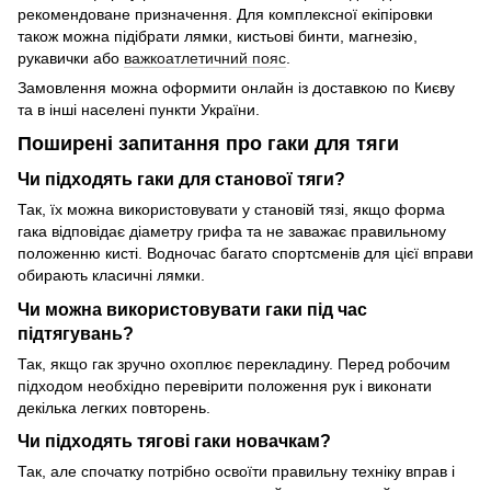
рекомендоване призначення. Для комплексної екіпіровки
також можна підібрати лямки, кистьові бинти, магнезію,
рукавички або
важкоатлетичний пояс
.
Замовлення можна оформити онлайн із доставкою по Києву
та в інші населені пункти України.
Поширені запитання про гаки для тяги
Чи підходять гаки для станової тяги?
Так, їх можна використовувати у становій тязі, якщо форма
гака відповідає діаметру грифа та не заважає правильному
положенню кисті. Водночас багато спортсменів для цієї вправи
обирають класичні лямки.
Чи можна використовувати гаки під час
підтягувань?
Так, якщо гак зручно охоплює перекладину. Перед робочим
підходом необхідно перевірити положення рук і виконати
декілька легких повторень.
Чи підходять тягові гаки новачкам?
Так, але спочатку потрібно освоїти правильну техніку вправ і