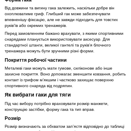
Від довжини та вигину гака залежить, наскільки добре він
охоплюватиме гриф. Глибший гак може забезпечувати
впевненішу фіксацію, але не завжди підходить для товстих
руків’їв або окремих тренажерів.
Перед замовленням бажано врахувати, з якими спортивними
снарядами планується використовувати аксесуар. Для
стандартної штанги, великої гантелі та руків’я блочного
тренажера можуть бути зручними різні форми.
Покриття робочої частини
Металеві гаки можуть мати гумове, силіконове або інше
захисне покриття. Воно допомагає зменшити ковзання, робить
контакт із грифом м’якшим і частково захищає поверхню
спортивного снаряда від подряпин.
Як вибрати гаки для тяги
Під час вибору потрібно враховувати розмір манжети,
конструкцію застібки, форму гака та тип вправ.
Розмір
Розмір визначають за обхватом зап’ястя відповідно до таблиці