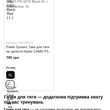
Артикул: MD5856-2
Power System, Гаки для тяги
на зап'ястя Hooks CAMO PS-
3370 Black-Red
700 грн
Розмір
XL
Гачки для тяги — додаткова підтримка хвату
під час тренувань
Гачки для тяги
— це спортивні аксесуари, які допомагають