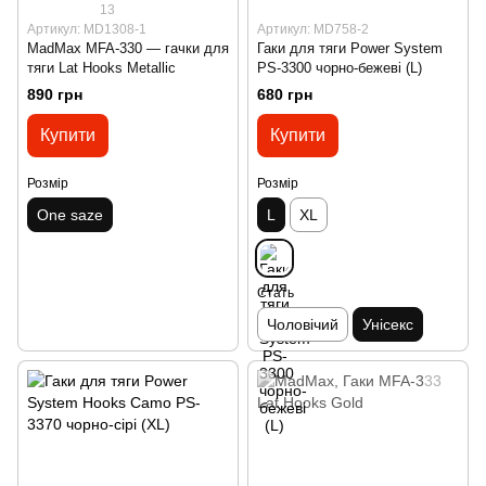
13
Артикул: MD1308-1
Артикул: MD758-2
MadMax MFA-330 — гачки для
Гаки для тяги Power System
тяги Lat Hooks Metallic
PS-3300 чорно-бежеві (L)
890 грн
680 грн
Купити
Купити
Розмір
Розмір
One saze
L
XL
Стать
Чоловічий
Унісекс