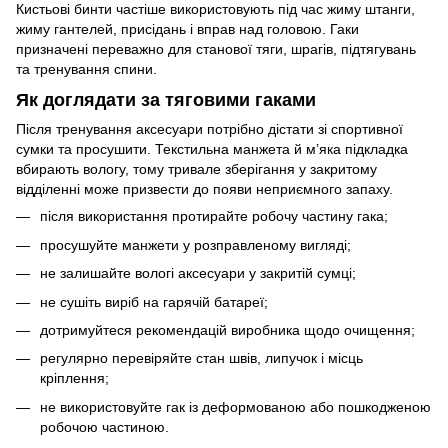
Кистьові бинти частіше використовують під час жиму штанги,
жиму гантелей, присідань і вправ над головою. Гаки
призначені переважно для станової тяги, шрагів, підтягувань
та тренування спини.
Як доглядати за тяговими гаками
Після тренування аксесуари потрібно дістати зі спортивної
сумки та просушити. Текстильна манжета й м’яка підкладка
вбирають вологу, тому тривале зберігання у закритому
відділенні може призвести до появи неприємного запаху.
після використання протирайте робочу частину гака;
просушуйте манжети у розправленому вигляді;
не залишайте вологі аксесуари у закритій сумці;
не сушіть виріб на гарячій батареї;
дотримуйтеся рекомендацій виробника щодо очищення;
регулярно перевіряйте стан швів, липучок і місць
кріплення;
не використовуйте гак із деформованою або пошкодженою
робочою частиною.