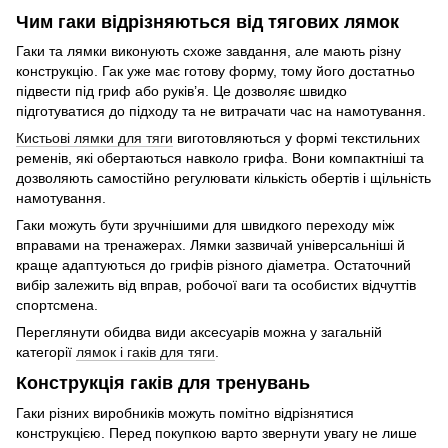
Чим гаки відрізняються від тягових лямок
Гаки та лямки виконують схоже завдання, але мають різну
конструкцію. Гак уже має готову форму, тому його достатньо
підвести під гриф або руків’я. Це дозволяє швидко
підготуватися до підходу та не витрачати час на намотування.
Кистьові лямки для тяги
виготовляються у формі текстильних
ременів, які обертаються навколо грифа. Вони компактніші та
дозволяють самостійно регулювати кількість обертів і щільність
намотування.
Гаки можуть бути зручнішими для швидкого переходу між
вправами на тренажерах. Лямки зазвичай універсальніші й
краще адаптуються до грифів різного діаметра. Остаточний
вибір залежить від вправ, робочої ваги та особистих відчуттів
спортсмена.
Переглянути обидва види аксесуарів можна у загальній
категорії
лямок і гаків для тяги
.
Конструкція гаків для тренувань
Гаки різних виробників можуть помітно відрізнятися
конструкцією. Перед покупкою варто звернути увагу не лише