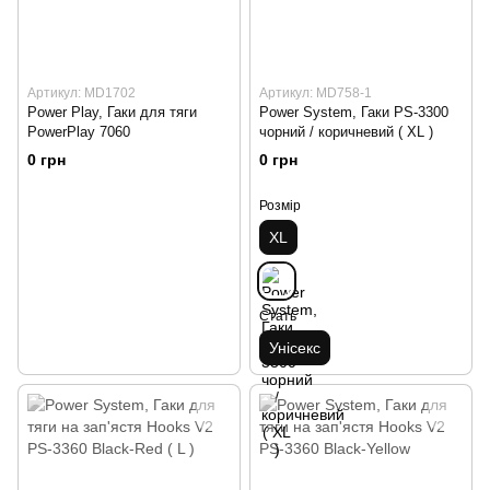
Артикул: MD1702
Артикул: MD758-1
Power Play, Гаки для тяги
Power System, Гаки PS-3300
PowerPlay 7060
чорний / коричневий ( XL )
0 грн
0 грн
Розмір
XL
Стать
Унісекс