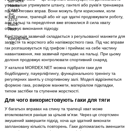
упевненіше утримувати штангу, гантелі або руків’я тренажера
під час тягових вправ. Вони можуть бути корисними, коли
м’язи спини, трапецій або ніг ще здатні продовжувати роботу,
але пальці та передпліччя вже втомилися й сила хвату
обмежує виконання підходу.
Конструкція зазвичай складається з регульованої манжети для
зап’ястя та жорсткого або напівжорсткого гака. Під час вправи
гак розташовується під грифом і приймає на себе частину
навантаження, яке зазвичай припадає на пальці. При цьому
долоня продовжує контролювати спортивний снаряд.
У каталозі MORDEX.NET можна підібрати гаки для
бодібілдингу, пауерліфтингу, функціонального тренінгу та
регулярних занять у спортивному залі. Моделі відрізняються
формою гака, розміром манжети, матеріалом підкладки,
типом застібки та ступенем жорсткості.
Для чого використовують гаки для тяги
У багатьох вправах на спину та трапеції хват може
втомлюватися раніше за цільові м’язи. Через це спортсмен
змушений завершити підхід, хоча ще здатний виконати
заплановану кількість повторень. Гаки допомагають зменшити