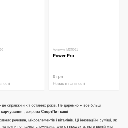
60
Артикул: MD5061
Power Pro
0 грн
вності
Немає в наявності
 це справжній хіт останніх років.
Не даремно ж все більш
 харчування
, зокрема
СпортПит каші
.
вних речовин, мікроелементів і вітамінів.
Ці інноваційні суміші, як
а групи по підлозі споживача, але є і продукти, які в рівній мірі