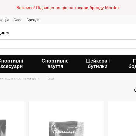
Важливо! Підвищення цін на товари бренду Mordex
мація
Блог
Бренди
дингу
Спортивні
Спортивне
Шейкера і
Г
аксесуари
взуття
бутилки
бо
укти для спортивної дієти
Каші