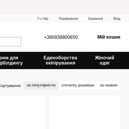
Порівняння
Рус
Укр
Бажання
Вхід
Мій кошик
+380938800650
рим для
Единоборства
Жіночий
дібілдингу
екіпірування
одяг
за популярністю
спочатку дешевше
за назвою
Сортування: