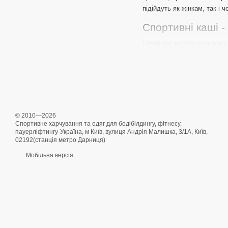
підійдуть як жінкам, так і ч
Спортивні каші - 
Головною метою замінника 
інші добавки створені для 
Вівсяна каша
спортивного 
вуглеводів.
Технологія вир
особливій глибокому замо
Склад спортивної
© 2010—2026
Спортивне харчування та одяг для бодібілдингу, фітнесу,
Овес - насичує о
пауерліфтингу-Україна, м Київ, вулиця Андрія Малишка, 3/1А, Київ,
02192(станція метро Дарниця)
Розчинні у воді 
Карнітин - забез
Мобільна версія
Магній і залізо 
Вітаміни А, С і 
Кориця - знижує 
Енергетична цінність однієї 