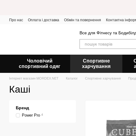
Перейти до основного контенту
Про нас
Оплата і доставка
Обмін та повернення
Контактна інфор
Все для Фітнесу та Бодибіл
Чоловічий
Спортивне
спортивний одяг
харчування
Інтернет магазин MORDEX.NET
Каталог
Спортивне харчування
Прод
Каші
Бренд
Power Pro
4