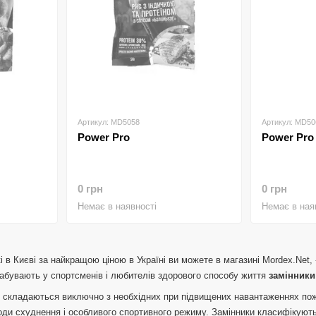
Артикул: MD5058
Артикул: MD50
Power Pro
Power Pro
0 грн
0 грн
Немає в наявності
Немає в ная
і в Києві за найкращою ціною в Україні ви можете в магазині Mordex.Net, -
абувають у спортсменів і любителів здорового способу життя
замінники
о складаються виключно з необхідних при підвищених навантаженнях пожи
оди схуднення і особливого спортивного режиму.
Замінники класифікують н