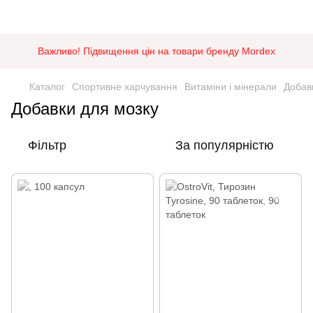
Важливо! Підвищення цін на товари бренду Mordex
Каталог
Спортивне харчування
Витаміни і мінерали
Добав
Добавки для мозку
Фільтр
За популярністю