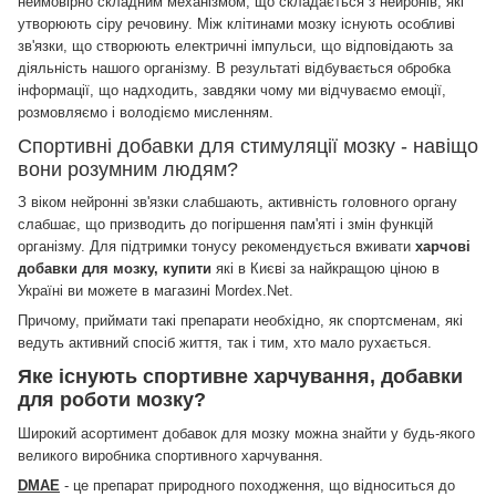
неймовірно складним механізмом, що складається з нейронів, які
утворюють сіру речовину.
Між клітинами мозку існують особливі
зв'язки, що створюють електричні імпульси, що відповідають за
діяльність нашого організму.
В результаті відбувається обробка
інформації, що надходить, завдяки чому ми відчуваємо емоції,
розмовляємо і володіємо мисленням.
Спортивні добавки для стимуляції мозку - навіщо
вони розумним людям?
З віком нейронні зв'язки слабшають, активність головного органу
слабшає, що призводить до погіршення пам'яті і змін функцій
організму.
Для підтримки тонусу рекомендується вживати
харчові
добавки для мозку, купити
які в Києві за найкращою ціною в
Україні ви можете в магазині Mordex.Net.
Причому, приймати такі препарати необхідно, як спортсменам, які
ведуть активний спосіб життя, так і тим, хто мало рухається.
Яке існують спортивне харчування, добавки
для роботи мозку?
Широкий асортимент добавок для мозку можна знайти у будь-якого
великого виробника спортивного харчування.
DMAE
- це препарат природного походження, що відноситься до