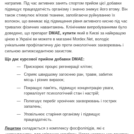
натрапив.
Під час активних занять спортом прийом цієї добавки
підвищує працездатність організму і значно знижує його втому.
Він
також стимулює м'язові тканини, запобігаючи руйнуванню їх
волокон, що виникає від підвищення рівня активного кисню під час
тривалих фізичних навантажень.
Клінічними випробуваннями було
доведено, що препарат
DMAE, купити
який в Києві за найкращою
ціною в Україні ви можете в магазині Mordex.Net, володіє
унікальним профілактичну дію проти онкологічних захворювань і
сильною антиоксидантною захистом.
Що дає курсової прийом добавки DMAE:
Прискорює процес регенерації клітин;
Сприяє швидшому загоєнню ран, травм, забитих
місць і різних виразок;
Покращує пам'ять, підвищує концентрацію уваги,
гормалізует психологічний стан і настрій;
Полегшує перебіг хронічних захворювань і гострих
запалень;
Уповільнює старіння організму і підвищує
працездатність.
Лецитин
складається з комплексу фосфоліпідів, які є