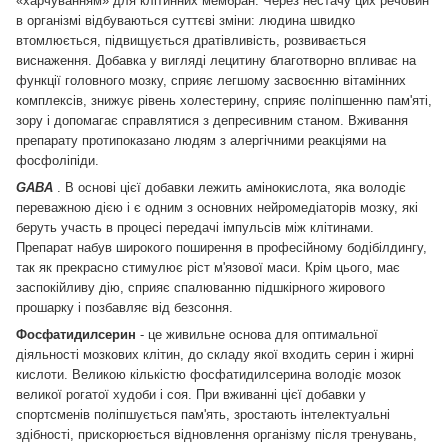
«харчуванням» для клітинних мембран.
Через нестачу цих речовин
в організмі відбуваються суттєві зміни: людина швидко
втомлюється, підвищується дратівливість, розвивається
виснаження.
Добавка у вигляді лецитину благотворно впливає на
функції головного мозку, сприяє легшому засвоєнню вітамінних
комплексів, знижує рівень холестерину, сприяє поліпшенню пам'яті,
зору і допомагає справлятися з депресивним станом.
Вживання
препарату протипоказано людям з алергічними реакціями на
фосфоліпіди.
GABA
.
В основі цієї добавки лежить амінокислота, яка володіє
переважною дією і є одним з основних нейромедіаторів мозку, які
беруть участь в процесі передачі імпульсів між клітинами.
Препарат набув широкого поширення в професійному бодібілдингу,
так як прекрасно стимулює ріст м'язової маси.
Крім цього, має
заспокійливу дію, сприяє спалюванню підшкірного жирового
прошарку і позбавляє від безсоння.
Фосфатидилсерин
- це живильне основа для оптимальної
діяльності мозкових клітин, до складу якої входить серин і жирні
кислоти.
Великою кількістю фосфатидилсерина володіє мозок
великої рогатої худоби і соя.
При вживанні цієї добавки у
спортсменів поліпшується пам'ять, зростають інтелектуальні
здібності, прискорюється відновлення організму після тренувань,