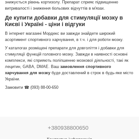
знижується рівень кортизолу.
Препарат сприяє підвищенню
витривалості і зниження больових відчуттів в м'язах.
Де купити добавки для стимуляції мозку в
Києві і Україні - ціни і відгуки
В інтернет магазині Мордекс ви завжди знайдете широкий
асортимент спортивного харчування, в т.ч.
і для роботи мозку.
У каталогах розміщені препарати для довголіття і добавки для
стимуляції функцій головного мозку.
Завжди в наявності основні
комплекси, які сприяють поліпшенню мозкової діяльності, такі як
лецитин, GABA, DMAE.
Ваш
замовлення спортивного
харчування для мозку
буде доставлений в строк в будь-яке місто
України.
Замовити ☎ (093) 88-00-650
+380938800650
Контактна інформація