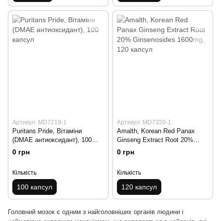
Артикул: MD7219-1
Артикул: MD7320-1
Puritans Pride, Вітаміни
Amalth, Korean Red Panax
(DMAE антиоксидант), 100
Ginseng Extract Root 20%
капсул
Ginsenosides 1600mg, 120
0 грн
0 грн
капсул
Кількість
Кількість
100 капсул
120 капсул
Головний мозок є одним з найголовніших органів людини і