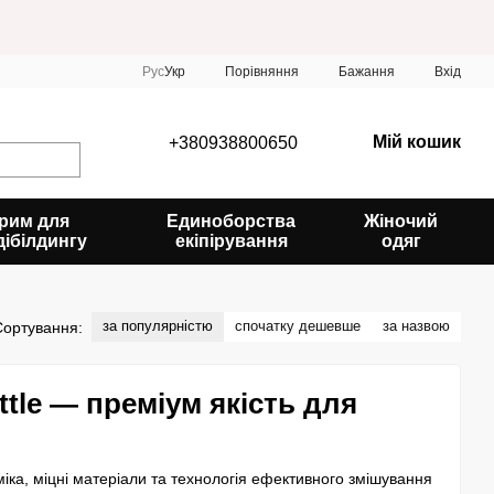
Порівняння
Рус
Укр
Бажання
Вхід
Мій кошик
+380938800650
рим для
Единоборства
Жіночий
дібілдингу
екіпірування
одяг
за популярністю
спочатку дешевше
за назвою
Сортування:
tle
— преміум якість для
а, міцні матеріали та технологія ефективного змішування