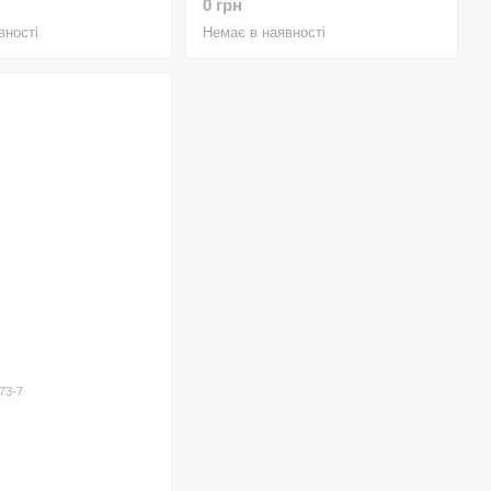
0 грн
вності
Немає в наявності
гом дня.
полімерні моделі — легші.
е ущільнювальне кільце.
оживання води / подорожі.
Bottle у Mordex.Net
.
в, Дніпро, Одеса, Вінниця
та інші міста.
ень.
оном, деталі на
офіційному сайті Mordex.Net
.
73-7