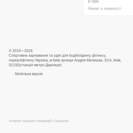
0 грн
Немає в наявності
© 2010—2026
Спортивне харчування та одяг для бодібілдингу, фітнесу,
пауерліфтингу-Україна, м Київ, вулиця Андрія Малишка, 3/1А, Київ,
02192(станція метро Дарниця)
Мобільна версія
Інтернет-магазин створений з Хорошоп