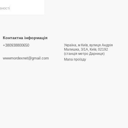
вності
ого?
днорідним за лічені секунди, без грудочок і зайвих
Контактна інформація
лі
та
BPA Free
полімерів, стійких до запахів та плям.
+380938800650
Україна, м Київ, вулиця Андрія
Малишка, 3/1А, Київ, 02192
(станція метро Дарниця)
на
Mordex.Net
— офіційний асортимент, швидка доставка,
wwwmordexnet@gmail.com
Мапа проїзду