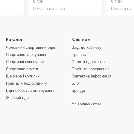
0 грн
0 грн
Питання-відповіді (FAQ)
Немає в наявності
Немає в ная
Чим шейкер AeroBottle відрізняється від звичайн
Завдяки
турбулентному змішуванню
коктейль стає о
аксесуарів типу пружин/сіток.
Чи безпечні матеріали?
Каталог
Клієнтам
Так, моделі виготовлені з
харчової нержавіючої ста
Чоловічий спортивний одяг
Вхід до кабінету
Спортивне харчування
Про нас
Готові замовити?
Оберіть свою модель
AeroBottle
Спортивні аксесуари
Оплата і доставка
вигідна ціна.
Спортивне взуття
Обмін та повернення
Шейкера і бутилки
Контактна інформація
Грим для бодібілдингу
Блог
Единоборства екіпірування
Бренди
Жіночий одяг
Ми в соцмережах