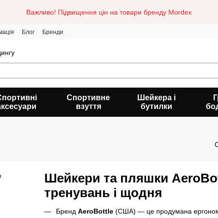
Важливо! Підвищення цін на товари бренду Mordex
мація
Блог
Бренди
дингу
Спортивні
Спортивне
Шейкера і
Г
аксесуари
взуття
бутилки
бо
Шейкери та пляшки
AeroBot
тренувань і щодня
Бренд
AeroBottle
(США) — це продумана ергономік