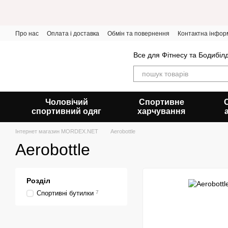
Перейти до основного контенту
Про нас
Оплата і доставка
Обмін та повернення
Контактна інфор
Все для Фітнесу та Бодибіл
Чоловічий
Спортивне
спортивний одяг
харчування
Інтернет магазин MORDEX.NET
Aerobottle
Aerobottle
Розділ
Спортивні бутилки
7