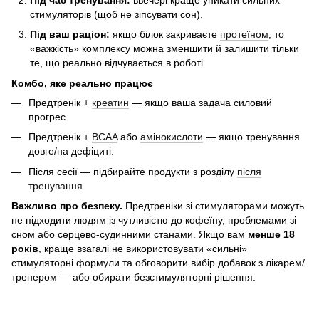
стимуляторів (щоб не зіпсувати сон).
Під ваш раціон:
якщо білок закриваєте
протеїном
, то
«важкість» комплексу можна зменшити й залишити тільки
те, що реально відчувається в роботі.
Комбо, яке реально працює
Предтренік +
креатин
— якщо ваша задача силовий
прогрес.
Предтренік +
BCAA
або
амінокислоти
— якщо тренування
довге/на дефіциті.
Після сесії — підбирайте продукти з розділу
після
тренування
.
Важливо про безпеку.
Предтреніки зі стимуляторами можуть
не підходити людям із чутливістю до кофеїну, проблемами зі
сном або серцево-судинними станами. Якщо вам
менше 18
років
, краще взагалі не використовувати «сильні»
стимуляторні формули та обговорити вибір добавок з лікарем/
тренером — або обирати безстимуляторні рішення.