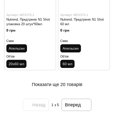
Артикул: MD3370-2
Артикул: MD3370-1
Nutrend, Предтренік N1 Shot
Nutrend, Предтренік N1 Shot
упаковка 20 штук*60мл
60 мл
0 грн
0 грн
Смак
Смак
Апельсин
Апельсин
Об'єм
Об'єм
20x60 мл
60 мл
Показати ще 20 товарів
Назад
Вперед
1
з 5