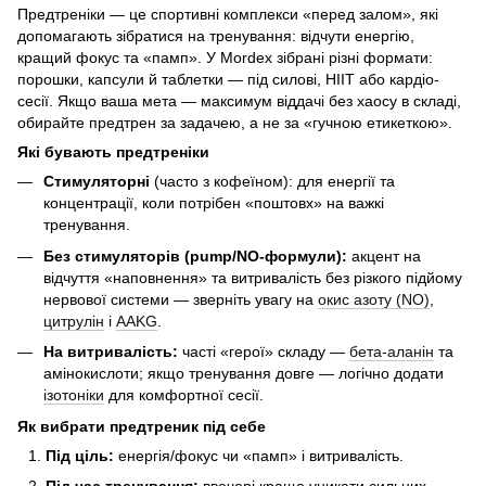
Предтреніки — це спортивні комплекси «перед залом», які
допомагають зібратися на тренування: відчути енергію,
кращий фокус та «памп». У Mordex зібрані різні формати:
порошки, капсули й таблетки — під силові, HIIT або кардіо-
сесії. Якщо ваша мета — максимум віддачі без хаосу в складі,
обирайте предтрен за задачею, а не за «гучною етикеткою».
Які бувають предтреніки
Стимуляторні
(часто з кофеїном): для енергії та
концентрації, коли потрібен «поштовх» на важкі
тренування.
Без стимуляторів (pump/NO-формули):
акцент на
відчуття «наповнення» та витривалість без різкого підйому
нервової системи — зверніть увагу на
окис азоту (NO)
,
цитрулін
і
AAKG
.
На витривалість:
часті «герої» складу —
бета-аланін
та
амінокислоти; якщо тренування довге — логічно додати
ізотоніки
для комфортної сесії.
Як вибрати предтреник під себе
Під ціль:
енергія/фокус чи «памп» і витривалість.
Під час тренування:
ввечері краще уникати сильних