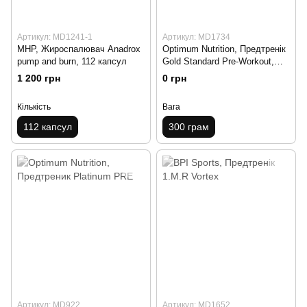
Артикул: MD1241-1
Артикул: MD1734
MHP, Жироспалювач Anadrox
Optimum Nutrition, Предтренік
pump and burn, 112 капсул
Gold Standard Pre-Workout,
300 грам
1 200 грн
0 грн
Кількість
Вага
112 капсул
300 грам
Артикул: MD922
Артикул: MD1652