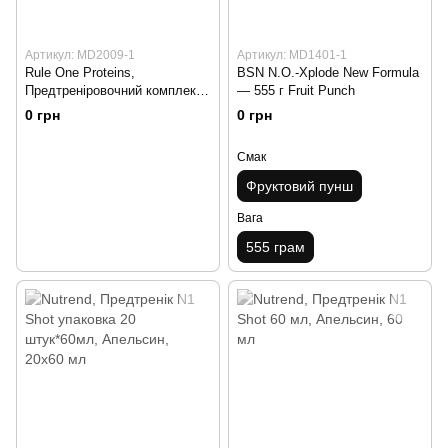
Артикул: MD2009-1
Артикул: MD1401-1
Rule One Proteins,
BSN N.O.-Xplode New Formula
Предтреніровочний комплекс
— 555 г Fruit Punch
R1 Pre Train, 150 грам *
0 грн
0 грн
Смак
Фруктовий пунш
Вага
555 грам