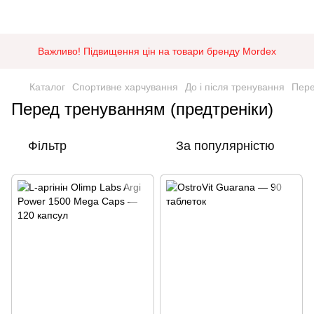
Важливо! Підвищення цін на товари бренду Mordex
Каталог
Спортивне харчування
До і після тренування
Пере
Перед тренуванням (предтреніки)
Фільтр
За популярністю