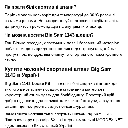
Як прати білі спортивні штани?
Періть модель навиворіт при температурі до 30°C разом зі
світлими речами. Не використовуйте агресивні відбілювачі та
дотримуйтеся рекомендацій на внутрішній етикетці.
Чи можна носити Big Sam 1143 щодня?
Так. Вільна посадка, еластичний пояс і бавовняний матеріал
роблять модель придатною не лише для тренувань, а й для
прогулянок, поїздок, відпочинку та спортивного повсякденного
стилю.
Купити чоловічі спортивні штани Big Sam
1143 в Україні
Big Sam 1143 Loose Fit
— чоловічі білі спортивні штани для
тих, хто цінує вільну посадку, натуральний матеріал і
характерний стиль одягу для бодібілдингу. Просторий крій
добре підходить для великої та м’язистої статури, а звуження
штанин донизу робить силует більш акуратним.
Замовляйте чоловічі теплі спортивні штани Big Sam 1143
білого кольору в розмірі 3XL в інтернет-магазині MORDEX.NET
з доставкою по Києву та всій Україні.