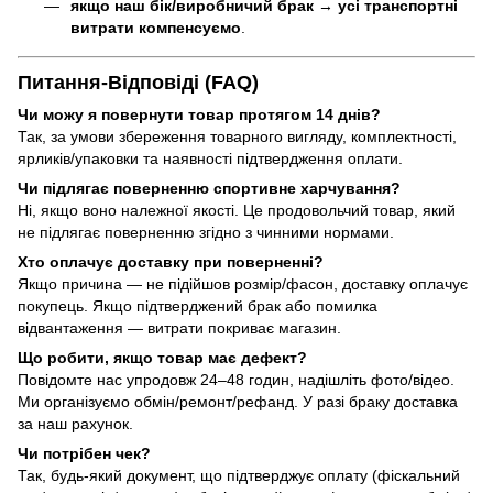
якщо наш бік/виробничий брак
→
усі транспортні
витрати компенсуємо
.
Питання-Відповіді (FAQ)
Чи можу я повернути товар протягом 14 днів?
Так, за умови збереження товарного вигляду, комплектності,
ярликів/упаковки та наявності підтвердження оплати.
Чи підлягає поверненню спортивне харчування?
Ні, якщо воно належної якості. Це продовольчий товар, який
не підлягає поверненню згідно з чинними нормами.
Хто оплачує доставку при поверненні?
Якщо причина — не підійшов розмір/фасон, доставку оплачує
покупець. Якщо підтверджений брак або помилка
відвантаження — витрати покриває магазин.
Що робити, якщо товар має дефект?
Повідомте нас упродовж 24–48 годин, надішліть фото/відео.
Ми організуємо обмін/ремонт/рефанд. У разі браку доставка
за наш рахунок.
Чи потрібен чек?
Так, будь-який документ, що підтверджує оплату (фіскальний