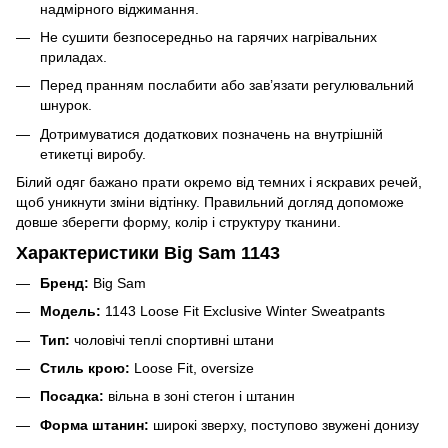
надмірного віджимання.
Не сушити безпосередньо на гарячих нагрівальних
приладах.
Перед пранням послабити або зав’язати регулювальний
шнурок.
Дотримуватися додаткових позначень на внутрішній
етикетці виробу.
Білий одяг бажано прати окремо від темних і яскравих речей,
щоб уникнути зміни відтінку. Правильний догляд допоможе
довше зберегти форму, колір і структуру тканини.
Характеристики Big Sam 1143
Бренд:
Big Sam
Модель:
1143 Loose Fit Exclusive Winter Sweatpants
Тип:
чоловічі теплі спортивні штани
Стиль крою:
Loose Fit, oversize
Посадка:
вільна в зоні стегон і штанин
Форма штанин:
широкі зверху, поступово звужені донизу