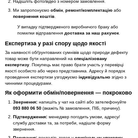
Надішліть фото/відео з номером замовлення.
Ми запропонуємо
обмін
,
ремонт/комплектацію
або
повернення коштів
.
У випадку підтвердженого виробничого браку або
помилки відправлення
доставка за наш рахунок
.
Експертиза у разі спору щодо якості
За наявності обґрунтованих сумнівів щодо природи дефекту
товар може бути направлений на
спеціалізовану
експертизу
. Покупець має право брати участь у перевірці
якості особисто або через представника. Адресу й порядок
проведення експертизи узгоджуємо
індивідуально
згідно з
чинними процедурами.
Як оформити обмін/повернення — покроково
Звернення:
напишіть у чат на сайті або зателефонуйте
093 880 06 50
(вкажіть № замовлення, ПІБ, причину).
Підтвердження:
менеджер погодить умови, адресу/
службу доставки та, за потреби, надішле форму
звернення.
Пакування:
покладіть товар у
оригінальну упаковку
,