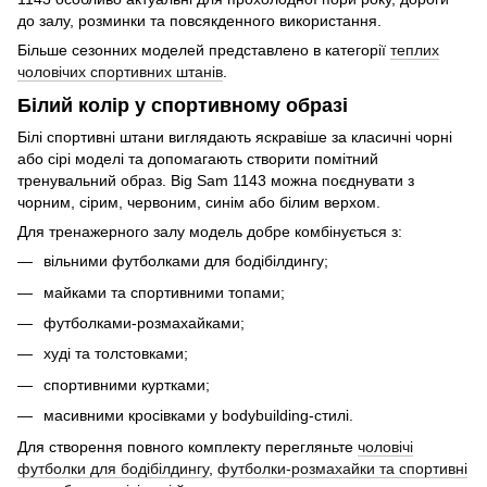
до залу, розминки та повсякденного використання.
Більше сезонних моделей представлено в категорії
теплих
чоловічих спортивних штанів
.
Білий колір у спортивному образі
Білі спортивні штани виглядають яскравіше за класичні чорні
або сірі моделі та допомагають створити помітний
тренувальний образ. Big Sam 1143 можна поєднувати з
чорним, сірим, червоним, синім або білим верхом.
Для тренажерного залу модель добре комбінується з:
вільними футболками для бодібілдингу;
майками та спортивними топами;
футболками-розмахайками;
худі та толстовками;
спортивними куртками;
масивними кросівками у bodybuilding-стилі.
Для створення повного комплекту перегляньте
чоловічі
футболки для бодібілдингу
,
футболки-розмахайки та спортивні