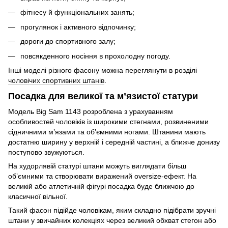
фітнесу й функціональних занять;
прогулянок і активного відпочинку;
дороги до спортивного залу;
повсякденного носіння в прохолодну погоду.
Інші моделі різного фасону можна переглянути в розділі
чоловічих спортивних штанів
.
Посадка для великої та м’язистої статури
Модель Big Sam 1143 розроблена з урахуванням
особливостей чоловіків із широкими стегнами, розвиненими
сідничними м’язами та об’ємними ногами. Штанини мають
достатню ширину у верхній і середній частині, а ближче донизу
поступово звужуються.
На худорлявій статурі штани можуть виглядати більш
об’ємними та створювати виражений oversize-ефект. На
великій або атлетичній фігурі посадка буде ближчою до
класичної вільної.
Такий фасон підійде чоловікам, яким складно підібрати зручні
штани у звичайних колекціях через великий обхват стегон або