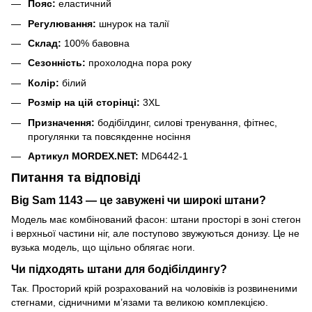
Пояс:
еластичний
Регулювання:
шнурок на талії
Склад:
100% бавовна
Сезонність:
прохолодна пора року
Колір:
білий
Розмір на цій сторінці:
3XL
Призначення:
бодібілдинг, силові тренування, фітнес,
прогулянки та повсякденне носіння
Артикул MORDEX.NET:
MD6442-1
Питання та відповіді
Big Sam 1143 — це завужені чи широкі штани?
Модель має комбінований фасон: штани просторі в зоні стегон
і верхньої частини ніг, але поступово звужуються донизу. Це не
вузька модель, що щільно облягає ноги.
Чи підходять штани для бодібілдингу?
Так. Просторий крій розрахований на чоловіків із розвиненими
стегнами, сідничними м’язами та великою комплекцією.