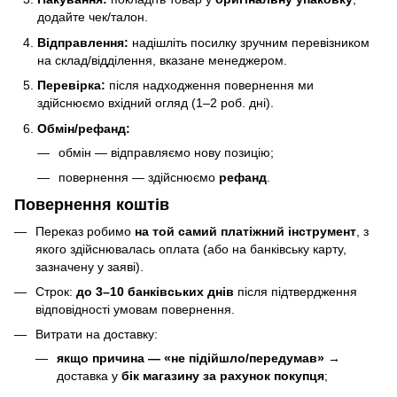
додайте чек/талон.
Відправлення:
надішліть посилку зручним перевізником
на склад/відділення, вказане менеджером.
Перевірка:
після надходження повернення ми
здійснюємо вхідний огляд (1–2 роб. дні).
Обмін/рефанд:
обмін — відправляємо нову позицію;
повернення — здійснюємо
рефанд
.
Повернення коштів
Переказ робимо
на той самий платіжний інструмент
, з
якого здійснювалась оплата (або на банківську карту,
зазначену у заяві).
Строк:
до 3–10 банківських днів
після підтвердження
відповідності умовам повернення.
Витрати на доставку:
якщо причина — «не підійшло/передумав»
→
доставка у
бік магазину за рахунок покупця
;