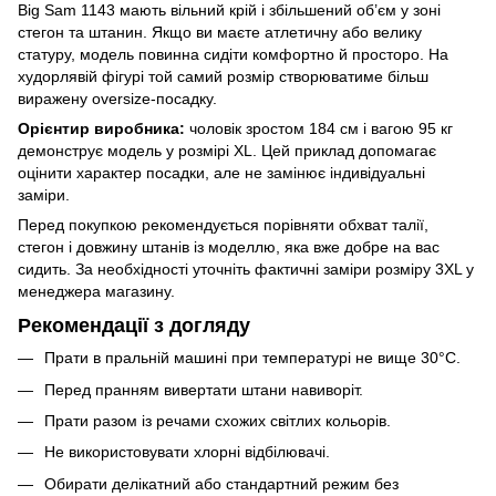
Big Sam 1143 мають вільний крій і збільшений об’єм у зоні
стегон та штанин. Якщо ви маєте атлетичну або велику
статуру, модель повинна сидіти комфортно й просторо. На
худорлявій фігурі той самий розмір створюватиме більш
виражену oversize-посадку.
Орієнтир виробника:
чоловік зростом 184 см і вагою 95 кг
демонструє модель у розмірі XL. Цей приклад допомагає
оцінити характер посадки, але не замінює індивідуальні
заміри.
Перед покупкою рекомендується порівняти обхват талії,
стегон і довжину штанів із моделлю, яка вже добре на вас
сидить. За необхідності уточніть фактичні заміри розміру 3XL у
менеджера магазину.
Рекомендації з догляду
Прати в пральній машині при температурі не вище 30°C.
Перед пранням вивертати штани навиворіт.
Прати разом із речами схожих світлих кольорів.
Не використовувати хлорні відбілювачі.
Обирати делікатний або стандартний режим без