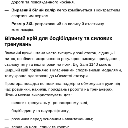
дороги та повсякденного носіння.
Виразний білий колір
легко комбінується з контрастним
спортивним верхом.
Розмір 3XL
розрахований на велику й атлетичну
комплекцію.
Вільний крій для бодібілдингу та силових
тренувань
Звичайні вузькі штани часто тиснуть у зоні стегон, сідниць і
литок, особливо якщо чоловік регулярно виконує присідання,
станову тягу та інші вправи на ноги. Big Sam 1143 мають
ширший крій порівняно з класичними спортивними моделями,
тому краще адаптовані до м’язистої статури.
Простора посадка не повинна надмірно обмежувати рухи під
час розминки, нахилів, присідань і роботи на тренажерах.
Штани можна використовувати для:
силових тренувань у тренажерному залі;
бодібілдингу та пауерліфтингу;
розминки перед основним навантаженням;
вправ на ноги, спину та корпус;