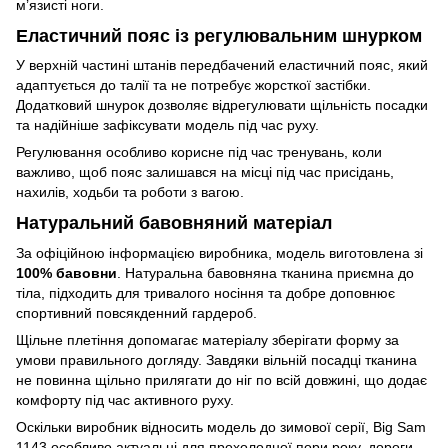
м’язисті ноги.
Еластичний пояс із регулювальним шнурком
У верхній частині штанів передбачений еластичний пояс, який
адаптується до талії та не потребує жорсткої застібки.
Додатковий шнурок дозволяє відрегулювати щільність посадки
та надійніше зафіксувати модель під час руху.
Регулювання особливо корисне під час тренувань, коли
важливо, щоб пояс залишався на місці під час присідань,
нахилів, ходьби та роботи з вагою.
Натуральний бавовняний матеріал
За офіційною інформацією виробника, модель виготовлена зі
100% бавовни
. Натуральна бавовняна тканина приємна до
тіла, підходить для тривалого носіння та добре доповнює
спортивний повсякденний гардероб.
Щільне плетіння допомагає матеріалу зберігати форму за
умови правильного догляду. Завдяки вільній посадці тканина
не повинна щільно прилягати до ніг по всій довжині, що додає
комфорту під час активного руху.
Оскільки виробник відносить модель до зимової серії, Big Sam
1143 особливо актуальні для прохолодної пори року, дороги