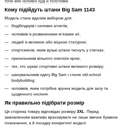
топи
або
чоловічі худі й толстовки
.
Кому підійдуть штани Big Sam 1143
Модель стане вдалим вибором для:
бодібілдерів і силових атлетів;
чоловіків із розвиненими м’язами ніг;
людей із великою або міцною статурою;
спортсменів, яким вузькі штани тиснуть у стегнах;
прихильників вільного oversize-крою;
тих, хто шукає спортивні штани великого розміру;
шанувальників одягу Big Sam і стилю old-school
bodybuilding;
чоловіків, яким потрібна зручна модель для залу та
щоденного носіння.
Як правильно підібрати розмір
Ця сторінка товару відповідає розміру
3XL
. Перед
замовленням важливо враховувати не лише звичне буквене
позначення, а й посадку конкретної моделі.