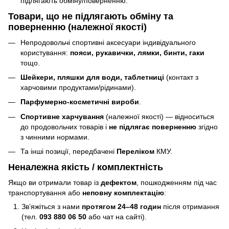
підлягають обміну/поверненню.
Товари, що
не підлягають
обміну та
поверненню (належної якості)
Непродовольчі спортивні аксесуари індивідуального
користування:
пояси, рукавички, лямки, бинти, гаки
тощо.
Шейкери, пляшки для води, таблетниці
(контакт з
харчовими продуктами/рідинами).
Парфумерно-косметичні вироби
.
Спортивне харчування
(належної якості) — відноситься
до продовольчих товарів і
не підлягає поверненню
згідно
з чинними нормами.
Та інші позиції, передбачені
Переліком
КМУ.
Неналежна якість / комплектність
Якщо ви отримали товар із
дефектом
, пошкодженням під час
транспортування або
неповну комплектацію
:
Зв’яжіться з нами
протягом 24–48 годин
після отримання
(тел.
093 880 06 50
або чат на сайті).