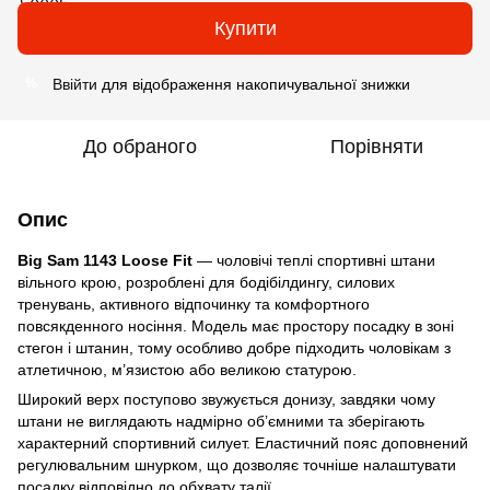
Купити
Ввійти
для відображення накопичувальної знижки
%
До обраного
Порівняти
Опис
Big Sam 1143 Loose Fit
— чоловічі теплі спортивні штани
вільного крою, розроблені для бодібілдингу, силових
тренувань, активного відпочинку та комфортного
повсякденного носіння. Модель має простору посадку в зоні
стегон і штанин, тому особливо добре підходить чоловікам з
атлетичною, м’язистою або великою статурою.
Широкий верх поступово звужується донизу, завдяки чому
штани не виглядають надмірно об’ємними та зберігають
характерний спортивний силует. Еластичний пояс доповнений
регулювальним шнурком, що дозволяє точніше налаштувати
посадку відповідно до обхвату талії.