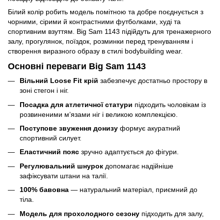
Білий колір робить модель помітною та добре поєднується з
чорними, сірими й контрастними футболками, худі та
спортивним взуттям. Big Sam 1143 підійдуть для тренажерного
залу, прогулянок, поїздок, розминки перед тренуванням і
створення виразного образу в стилі bodybuilding wear.
Основні переваги Big Sam 1143
Вільний Loose Fit крій
забезпечує достатньо простору в
зоні стегон і ніг.
Посадка для атлетичної статури
підходить чоловікам із
розвиненими м’язами ніг і великою комплекцією.
Поступове звуження донизу
формує акуратний
спортивний силует.
Еластичний пояс
зручно адаптується до фігури.
Регулювальний шнурок
допомагає надійніше
зафіксувати штани на талії.
100% бавовна
— натуральний матеріал, приємний до
тіла.
Модель для прохолодного сезону
підходить для залу,