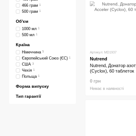
466 грам
1
500 грам
1
Об'єм
1000 мл
1
500 мл
1
Країна
Німеччина
5
Артикул: MD1937
Європейський Союз (ЄС)
1
Nutrend
США
3
Nutrend, Донатор азот
Чехія
1
(Cyclox), 60 таблеток
Польща
1
0 грн
Форма випуску
Немає в наявності
Тип гарантії