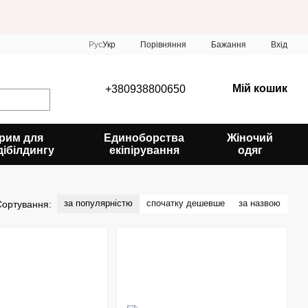
Порівняння
Рус
Укр
Бажання
Вхід
Мій кошик
+380938800650
рим для
Единоборства
Жіночий
дібілдингу
екіпірування
одяг
за популярністю
спочатку дешевше
за назвою
Сортування: