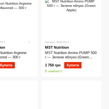
1
78-1
Артикул: MD6415-2
ion
MST Nutrition
utrition Arginine
MST Nutrition Amino PUMP 500
ored — 300 г
г — Зелене яблуко (Green
Apple)
Купити
1 750 грн
Купити
В наявності