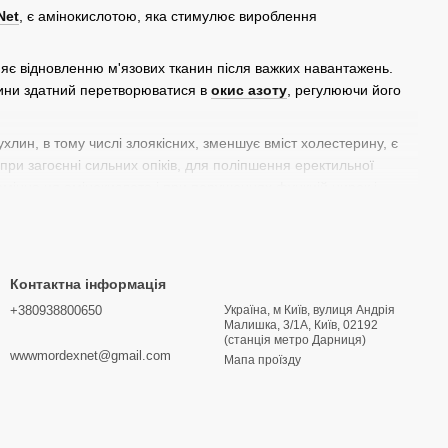
Net
, є амінокислотою, яка стимулює вироблення
рияє відновленню м'язових тканин після важких навантажень.
дини здатний перетворюватися в
окис азоту
, регулюючи його
хлин, в тому числі злоякісних, зменшує вміст холестерину, є
при загоєнні сильних опіків, для поліпшення еректильної
замінна ця амінокислота і при порушеннях функцій нирок і
ння тканин після тренувань,
аргінін
активно використовується
і різних комплексів, які застосовують для підтримки м'язів і
Контактна інформація
+380938800650
Україна, м Київ, вулиця Андрія
Малишка, 3/1А, Київ, 02192
(станція метро Дарниця)
wwwmordexnet@gmail.com
Мапа проїзду