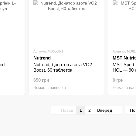
Артикул: MD6008-1
Артикул: MD61
Nutrend
MST Nutrit
н L-
Nutrend, Донатор азота VO2
MST Sport N
Boost, 60 таблеток
HCL — 90 
650 грн
0 грн
Немає в наявності
Немає в ная
Назад
1
2
Вперед
По