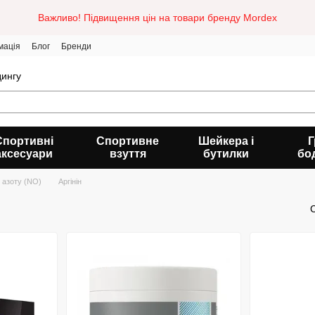
Важливо! Підвищення цін на товари бренду Mordex
мація
Блог
Бренди
дингу
Спортивні
Спортивне
Шейкера і
Г
аксесуари
взуття
бутилки
бо
 азоту (NO)
Аргінін