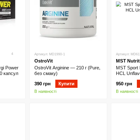
4
Артикул: MD1990-1
Артикул: MD61
OstroVit
MST Nutrit
rgi Power
OstroVit Arginine — 210 г (Pure,
MST Sport N
0 капсул
без смаку)
HCL Unflav
390 грн
Купити
950 грн
В наявності
В наявності