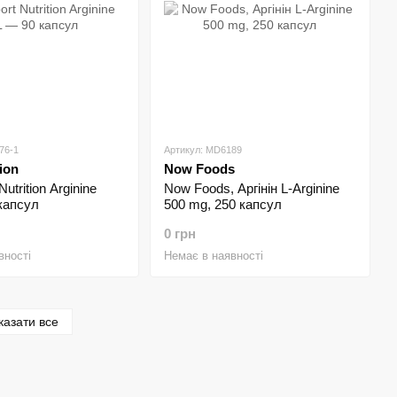
76-1
Артикул: MD6189
ion
Now Foods
utrition Arginine
Now Foods, Аргінін L-Arginine
капсул
500 mg, 250 капсул
0 грн
вності
Немає в наявності
казати все