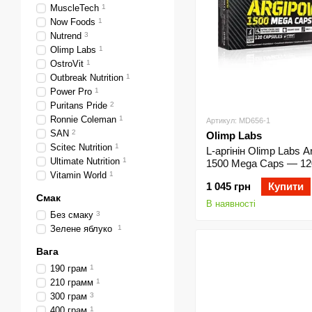
MuscleTech
1
Now Foods
1
Nutrend
3
Olimp Labs
1
OstroVit
1
Outbreak Nutrition
1
Power Pro
1
Puritans Pride
2
Ronnie Coleman
1
Артикул: MD656-1
SAN
2
Olimp Labs
Scitec Nutrition
1
L-аргінін Olimp Labs A
Ultimate Nutrition
1
1500 Mega Caps — 12
Vitamin World
1
1 045 грн
Купити
Смак
В наявності
Без смаку
3
Зелене яблуко
1
Вага
190 грам
1
210 грамм
1
300 грам
3
400 грам
1