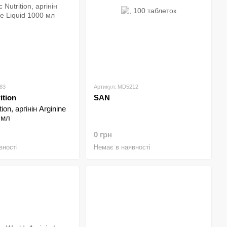
83
Артикул: MD5212
ition
SAN
tion, аргінін Arginine
 мл
0 грн
вності
Немає в наявності