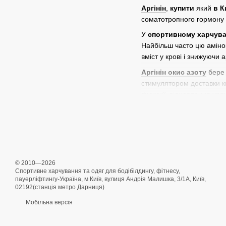
Аргінін
,
купити
який
в К
соматотропного гормону 
У
спортивному харчува
Найбільш часто цю аміно
вміст у крові і знижуючи 
Аргінін окис азоту
бере 
стимулятором доставки к
функції, відновлення хря
печінки.
Застосування аргініну 
Завдяки безлічі корисни
спортсменами. Випускаєтьс
посилення витривалості.
© 2010—2026
Спортивне харчування н
Спортивне харчування та одяг для бодібілдингу, фітнесу,
пауерліфтингу-Україна, м Київ, вулиця Андрія Малишка, 3/1А, Київ,
Стабілізує рівень хо
02192(станція метро Дарниця)
Сприяє регенерації м
Мобільна версія
Робить позитивний впл