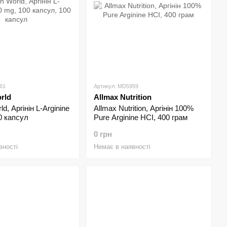
61
Артикул: MD5959
rld
Allmax Nutrition
ld, Аргінін L-Arginine
Allmax Nutrition, Аргінін 100%
0 капсул
Pure Arginine HCI, 400 грам
0 грн
вності
Немає в наявності