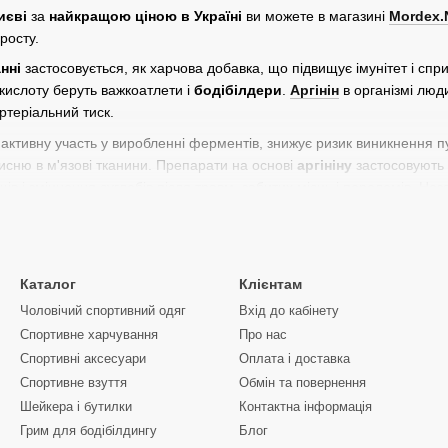
иєві
за
найкращою ціною в Україні
ви можете в магазині
Mordex.
росту.
нні
застосовується, як харчова добавка, що підвищує імунітет і сп
кислоту беруть важкоатлети і
бодібілдери
.
Аргінін
в організмі лю
артеріальний тиск.
активну участь у виробленні ферментів, знижує ризик виникнення пу
исню в м'язові тканини. Препарати на основі
аргініну
застосовують 
щів і зміцнення суглобів після травм, забитих місць і переломів. Не
в бодібілдингу - поради та відгуки спортсменів
х властивостей, що сприяють нарощуванню м'язової маси і відновле
я він у вигляді окремого препарату, або в якості інгредієнта в склад
Каталог
Клієнтам
Чоловічий спортивний одяг
Вхід до кабінету
Спортивне харчування
Про нас
а основі
аргініну окис азоту
має такі властивості:
Спортивні аксесуари
Оплата і доставка
лестерину, що знижує ризик виникнення атеросклерозу;
Спортивне взуття
Обмін та повернення
'язових тканин після тренувань і важких навантажень;
Шейкера і бутилки
Контактна інформація
ив на чоловічі статеві органи;
Грим для бодібілдингу
Блог