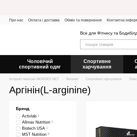
Перейти до основного контенту
Про нас
Оплата і доставка
Обмін та повернення
Контактна інфор
Все для Фітнесу та Бодибіл
Чоловічий
Спортивне
спортивний одяг
харчування
Інтернет магазин MORDEX.NET
Каталог
Спортивне харчування
Окис
Аргінін(L-arginine)
Бренд
Activlab
1
Allmax Nutrition
1
Biotech USA
1
MST Nutrition
6