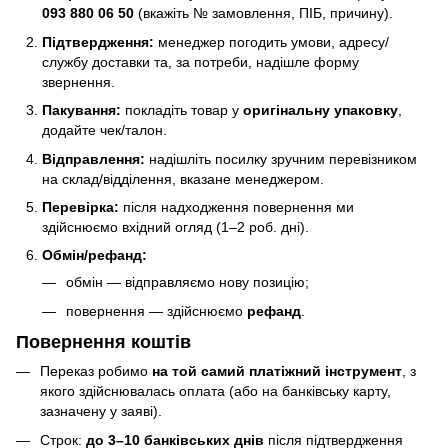
093 880 06 50
(вкажіть № замовлення, ПІБ, причину).
Підтвердження:
менеджер погодить умови, адресу/
службу доставки та, за потреби, надішле форму
звернення.
Пакування:
покладіть товар у
оригінальну упаковку
,
додайте чек/талон.
Відправлення:
надішліть посилку зручним перевізником
на склад/відділення, вказане менеджером.
Перевірка:
після надходження повернення ми
здійснюємо вхідний огляд (1–2 роб. дні).
Обмін/рефанд:
обмін — відправляємо нову позицію;
повернення — здійснюємо
рефанд
.
Повернення коштів
Переказ робимо
на той самий платіжний інструмент
, з
якого здійснювалась оплата (або на банківську карту,
зазначену у заяві).
Строк:
до 3–10 банківських днів
після підтвердження