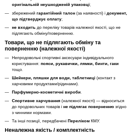
оригінальній неушкодженій упаковці
;
збережений
гарантійний талон
(за наявності) і
документ,
що підтверджує оплату
;
не входить
до переліку товарів належної якості, що не
підлягають обміну/поверненню.
Товари, що
не підлягають
обміну та
поверненню (належної якості)
Непродовольчі спортивні аксесуари індивідуального
користування:
пояси, рукавички, лямки, бинти, гаки
тощо.
Шейкери, пляшки для води, таблетниці
(контакт з
харчовими продуктами/рідинами).
Парфумерно-косметичні вироби
.
Спортивне харчування
(належної якості) — відноситься
до продовольчих товарів і
не підлягає поверненню
згідно
з чинними нормами.
Та інші позиції, передбачені
Переліком
КМУ.
Неналежна якість / комплектність