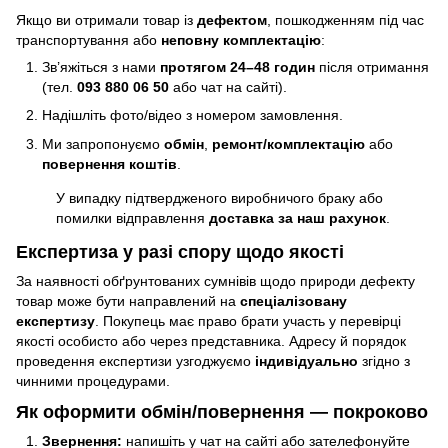
Якщо ви отримали товар із
дефектом
, пошкодженням під час
транспортування або
неповну комплектацію
:
Зв’яжіться з нами
протягом 24–48 годин
після отримання
(тел.
093 880 06 50
або чат на сайті).
Надішліть фото/відео з номером замовлення.
Ми запропонуємо
обмін
,
ремонт/комплектацію
або
повернення коштів
.
У випадку підтвердженого виробничого браку або
помилки відправлення
доставка за наш рахунок
.
Експертиза у разі спору щодо якості
За наявності обґрунтованих сумнівів щодо природи дефекту
товар може бути направлений на
спеціалізовану
експертизу
. Покупець має право брати участь у перевірці
якості особисто або через представника. Адресу й порядок
проведення експертизи узгоджуємо
індивідуально
згідно з
чинними процедурами.
Як оформити обмін/повернення — покроково
Звернення:
напишіть у чат на сайті або зателефонуйте