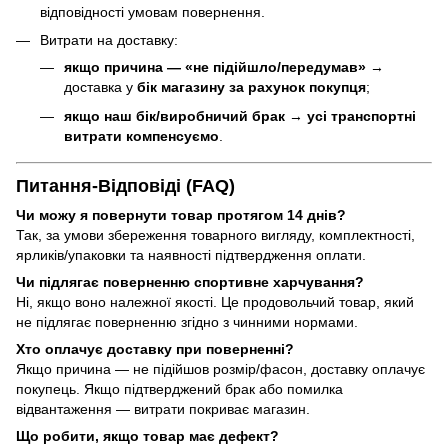
відповідності умовам повернення.
Витрати на доставку:
якщо причина — «не підійшло/передумав»
→
доставка у
бік магазину за рахунок покупця
;
якщо наш бік/виробничий брак
→
усі транспортні
витрати компенсуємо
.
Питання-Відповіді (FAQ)
Чи можу я повернути товар протягом 14 днів?
Так, за умови збереження товарного вигляду, комплектності,
ярликів/упаковки та наявності підтвердження оплати.
Чи підлягає поверненню спортивне харчування?
Ні, якщо воно належної якості. Це продовольчий товар, який
не підлягає поверненню згідно з чинними нормами.
Хто оплачує доставку при поверненні?
Якщо причина — не підійшов розмір/фасон, доставку оплачує
покупець. Якщо підтверджений брак або помилка
відвантаження — витрати покриває магазин.
Що робити, якщо товар має дефект?