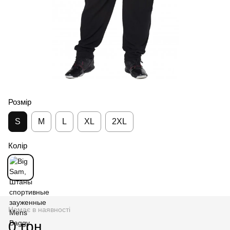
Розмір
S
M
L
XL
2XL
Колір
Немає в наявності
0 грн