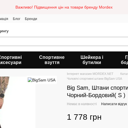
Важливо! Підвищення цін на товари бренду Mordex
мація
Блог
Бренди
дингу
Спортивні
Спортивне
Шейкера і
Г
аксесуари
взуття
бутилки
бо
Інтернет магазин MORDEX.NET
Ката
Чоловічі спортивні штани BigSam USA
Big Sam, Штани спорт
Чорний-Бордовий( S )
Немає в наявності
Написати відгук
1 778 грн