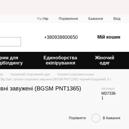
Порівняння
Рус
Укр
Бажання
Вхід
Мій кошик
+380938800650
рим для
Единоборства
Жіночий
дібілдингу
екіпірування
одяг
лог
Чоловічий спортивний одяг
Чоловічі спортивні штани
Big Sam, Штани спортивні завужені (BGSM PNT1365) Чорний-Бордовий( S )
ивні завужені (BGSM PNT1365)
Артикул
MD7338-
1
Порівняти
В бажання