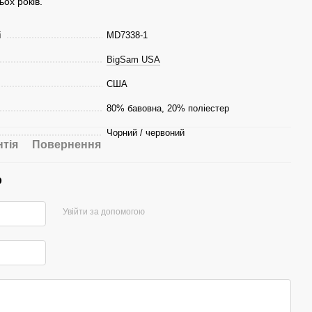
ох років.
і
MD7338-1
BigSam USA
США
80% бавовна, 20% поліестер
Чорний / червоний
нтія
Повернення
р
Увійти за допомогою