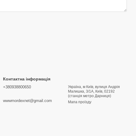
Контактна інформація
+380938800650
Україна, м Київ, вулиця Андрія
Малишка, 3/1А, Київ, 02192
(станція метро Дарниця)
wwwmordexnet@gmail.com
Мапа проїзду