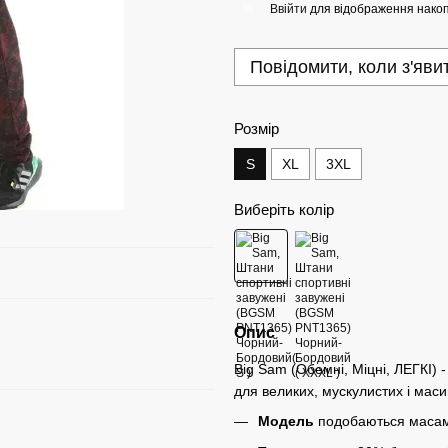
Ввійти
для відображення накоп
%
Повідомити, коли з'яви
Розмір
S
XL
3XL
Виберіть колір
Опис
Big Sam (Обемні, Міцні, ЛЕГКІ)
для великих, мускулистих і маси
Модель
подобаються масам,