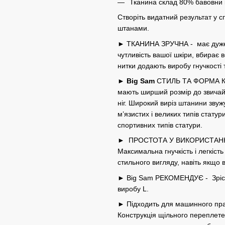
Тканина склад 80% бавовни і
Створіть видатний результат у 
штанами.
► ТКАНИНА ЗРУЧНА - має дуже м
чутливість вашої шкіри, вбирає 
нитки додають виробу гнучкості та
►
Big Sam
СТИЛЬ ТА ФОРМА КРОЮ
мають ширший розмір до звичайно
ніг. Широкий виріз штанини звуж
м’язистих і великих типів статур
спортивних типів статури.
► ПРОСТОТА У ВИКОРИСТАННІ -
Максимальна гнучкість і легкіст
стильного вигляду, навіть якщо 
► Big Sam РЕКОМЕНДУЄ - Зріст м
виробу L.
► Підходить для машинного пранн
Конструкція щільного переплете