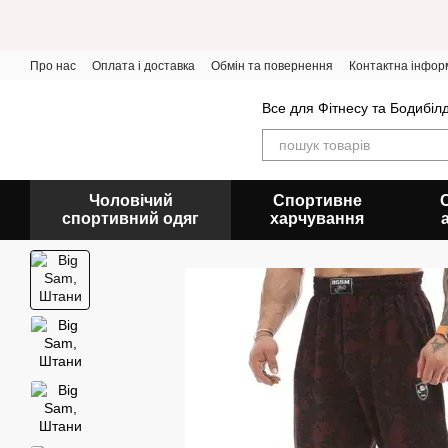
Перейти до основного контенту
Про нас
Оплата і доставка
Обмін та повернення
Контактна інфор
Все для Фітнесу та Бодибіл
Чоловічий
Спортивне
спортивний одяг
харчування