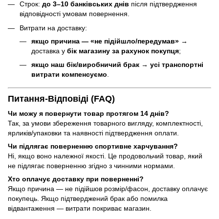
Строк:
до 3–10 банківських днів
після підтвердження
відповідності умовам повернення.
Витрати на доставку:
якщо причина — «не підійшло/передумав»
→
доставка у
бік магазину за рахунок покупця
;
якщо наш бік/виробничий брак
→
усі транспортні
витрати компенсуємо
.
Питання-Відповіді (FAQ)
Чи можу я повернути товар протягом 14 днів?
Так, за умови збереження товарного вигляду, комплектності,
ярликів/упаковки та наявності підтвердження оплати.
Чи підлягає поверненню спортивне харчування?
Ні, якщо воно належної якості. Це продовольчий товар, який
не підлягає поверненню згідно з чинними нормами.
Хто оплачує доставку при поверненні?
Якщо причина — не підійшов розмір/фасон, доставку оплачує
покупець. Якщо підтверджений брак або помилка
відвантаження — витрати покриває магазин.