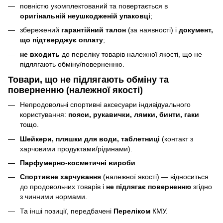
повністю укомплектований та повертається в
оригінальній неушкодженій упаковці
;
збережений
гарантійний талон
(за наявності) і
документ,
що підтверджує оплату
;
не входить
до переліку товарів належної якості, що не
підлягають обміну/поверненню.
Товари, що
не підлягають
обміну та
поверненню (належної якості)
Непродовольчі спортивні аксесуари індивідуального
користування:
пояси, рукавички, лямки, бинти, гаки
тощо.
Шейкери, пляшки для води, таблетниці
(контакт з
харчовими продуктами/рідинами).
Парфумерно-косметичні вироби
.
Спортивне харчування
(належної якості) — відноситься
до продовольчих товарів і
не підлягає поверненню
згідно
з чинними нормами.
Та інші позиції, передбачені
Переліком
КМУ.