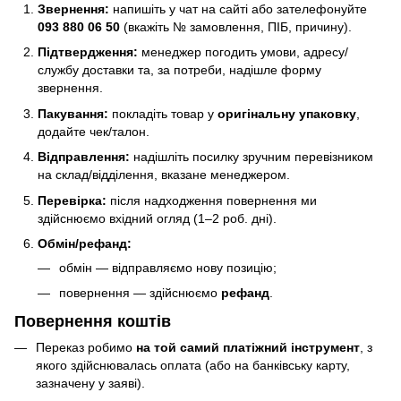
Звернення:
напишіть у чат на сайті або зателефонуйте
093 880 06 50
(вкажіть № замовлення, ПІБ, причину).
Підтвердження:
менеджер погодить умови, адресу/
службу доставки та, за потреби, надішле форму
звернення.
Пакування:
покладіть товар у
оригінальну упаковку
,
додайте чек/талон.
Відправлення:
надішліть посилку зручним перевізником
на склад/відділення, вказане менеджером.
Перевірка:
після надходження повернення ми
здійснюємо вхідний огляд (1–2 роб. дні).
Обмін/рефанд:
обмін — відправляємо нову позицію;
повернення — здійснюємо
рефанд
.
Повернення коштів
Переказ робимо
на той самий платіжний інструмент
, з
якого здійснювалась оплата (або на банківську карту,
зазначену у заяві).