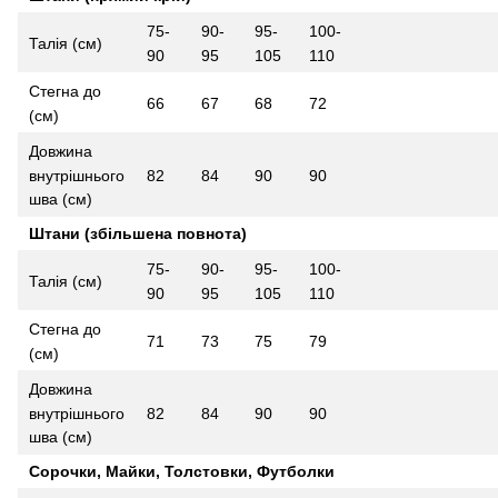
75-
90-
95-
100-
Талія (см)
90
95
105
110
Стегна до
66
67
68
72
(см)
Довжина
внутрішнього
82
84
90
90
шва (см)
Штани (збільшена повнота)
75-
90-
95-
100-
Талія (см)
90
95
105
110
Стегна до
71
73
75
79
(см)
Довжина
внутрішнього
82
84
90
90
шва (см)
Сорочки, Майки, Толстовки, Футболки