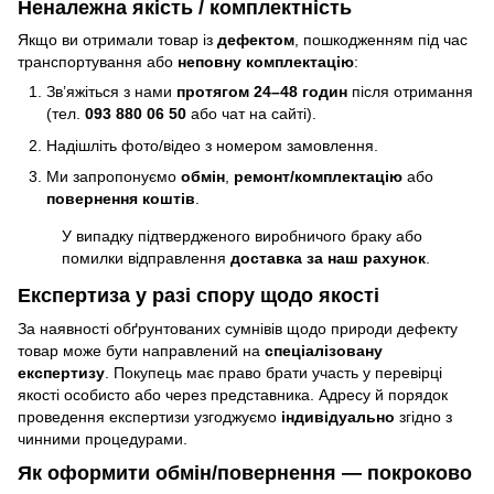
Неналежна якість / комплектність
Якщо ви отримали товар із
дефектом
, пошкодженням під час
транспортування або
неповну комплектацію
:
Зв’яжіться з нами
протягом 24–48 годин
після отримання
(тел.
093 880 06 50
або чат на сайті).
Надішліть фото/відео з номером замовлення.
Ми запропонуємо
обмін
,
ремонт/комплектацію
або
повернення коштів
.
У випадку підтвердженого виробничого браку або
помилки відправлення
доставка за наш рахунок
.
Експертиза у разі спору щодо якості
За наявності обґрунтованих сумнівів щодо природи дефекту
товар може бути направлений на
спеціалізовану
експертизу
. Покупець має право брати участь у перевірці
якості особисто або через представника. Адресу й порядок
проведення експертизи узгоджуємо
індивідуально
згідно з
чинними процедурами.
Як оформити обмін/повернення — покроково