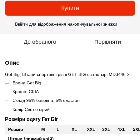
Купити
Ввійти
для відображення накопичувальної знижки
%
До обраного
Порівняти
Опис
Get Big, Штани спортивні рівні GET BIG світло-сірі MD3446-2
Бренд Get Big
Країна: США
Склад 95% бавовна, 5% еластан
Колір Світло сірий
Розміри одягу Гет Біг
Розмір
M
L
XL
XXL
3XL
4XL
5X
Штани (прямий крій)