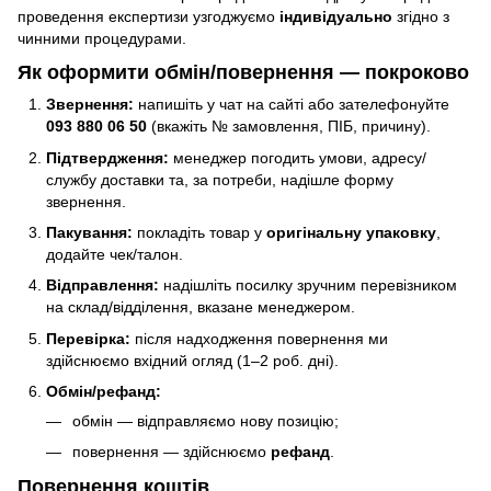
проведення експертизи узгоджуємо
індивідуально
згідно з
чинними процедурами.
Як оформити обмін/повернення — покроково
Звернення:
напишіть у чат на сайті або зателефонуйте
093 880 06 50
(вкажіть № замовлення, ПІБ, причину).
Підтвердження:
менеджер погодить умови, адресу/
службу доставки та, за потреби, надішле форму
звернення.
Пакування:
покладіть товар у
оригінальну упаковку
,
додайте чек/талон.
Відправлення:
надішліть посилку зручним перевізником
на склад/відділення, вказане менеджером.
Перевірка:
після надходження повернення ми
здійснюємо вхідний огляд (1–2 роб. дні).
Обмін/рефанд:
обмін — відправляємо нову позицію;
повернення — здійснюємо
рефанд
.
Повернення коштів