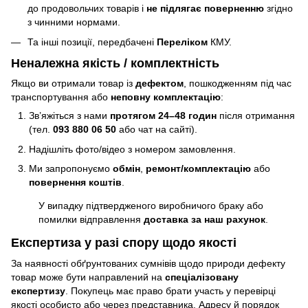
до продовольчих товарів і
не підлягає поверненню
згідно
з чинними нормами.
Та інші позиції, передбачені
Переліком
КМУ.
Неналежна якість / комплектність
Якщо ви отримали товар із
дефектом
, пошкодженням під час
транспортування або
неповну комплектацію
:
Зв’яжіться з нами
протягом 24–48 годин
після отримання
(тел.
093 880 06 50
або чат на сайті).
Надішліть фото/відео з номером замовлення.
Ми запропонуємо
обмін
,
ремонт/комплектацію
або
повернення коштів
.
У випадку підтвердженого виробничого браку або
помилки відправлення
доставка за наш рахунок
.
Експертиза у разі спору щодо якості
За наявності обґрунтованих сумнівів щодо природи дефекту
товар може бути направлений на
спеціалізовану
експертизу
. Покупець має право брати участь у перевірці
якості особисто або через представника. Адресу й порядок