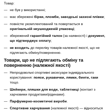
Товар:
не був у використанні;
має збережені
бірки, пломби, заводські захисні плівки
;
повністю укомплектований та повертається в
оригінальній неушкодженій упаковці
;
збережений
гарантійний талон
(за наявності) і
документ,
що підтверджує оплату
;
не входить
до переліку товарів належної якості, що не
підлягають обміну/поверненню.
Товари, що
не підлягають
обміну та
поверненню (належної якості)
Непродовольчі спортивні аксесуари індивідуального
користування:
пояси, рукавички, лямки, бинти, гаки
тощо.
Шейкери, пляшки для води, таблетниці
(контакт з
харчовими продуктами/рідинами).
Парфумерно-косметичні вироби
.
Спортивне харчування
(належної якості) — відноситься