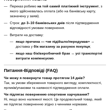
Переказ робимо
на той самий платіжний інструмент
, з
якого здійснювалась оплата (або на банківську карту,
зазначену у заяві).
Строк:
до 3–10 банківських днів
після підтвердження
відповідності умовам повернення.
Витрати на доставку:
якщо причина — «не підійшло/передумав»
→
доставка у
бік магазину за рахунок покупця
;
якщо наш бік/виробничий брак
→
усі транспортні
витрати компенсуємо
.
Питання-Відповіді (FAQ)
Чи можу я повернути товар протягом 14 днів?
Так, за умови збереження товарного вигляду, комплектності,
ярликів/упаковки та наявності підтвердження оплати.
Чи підлягає поверненню спортивне харчування?
Ні, якщо воно належної якості. Це продовольчий товар, який
не підлягає поверненню згідно з чинними нормами.