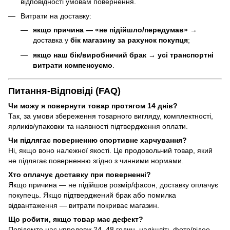
відповідності умовам повернення.
Витрати на доставку:
якщо причина — «не підійшло/передумав»
→
доставка у
бік магазину за рахунок покупця
;
якщо наш бік/виробничий брак
→
усі транспортні
витрати компенсуємо
.
Питання-Відповіді (FAQ)
Чи можу я повернути товар протягом 14 днів?
Так, за умови збереження товарного вигляду, комплектності,
ярликів/упаковки та наявності підтвердження оплати.
Чи підлягає поверненню спортивне харчування?
Ні, якщо воно належної якості. Це продовольчий товар, який
не підлягає поверненню згідно з чинними нормами.
Хто оплачує доставку при поверненні?
Якщо причина — не підійшов розмір/фасон, доставку оплачує
покупець. Якщо підтверджений брак або помилка
відвантаження — витрати покриває магазин.
Що робити, якщо товар має дефект?
Повідомте нас упродовж 24–48 годин, надішліть фото/відео.