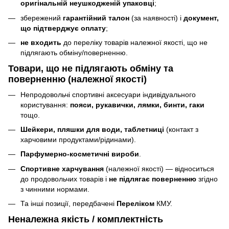
оригінальній неушкодженій упаковці
;
збережений
гарантійний талон
(за наявності) і
документ,
що підтверджує оплату
;
не входить
до переліку товарів належної якості, що не
підлягають обміну/поверненню.
Товари, що
не підлягають
обміну та
поверненню (належної якості)
Непродовольчі спортивні аксесуари індивідуального
користування:
пояси, рукавички, лямки, бинти, гаки
тощо.
Шейкери, пляшки для води, таблетниці
(контакт з
харчовими продуктами/рідинами).
Парфумерно-косметичні вироби
.
Спортивне харчування
(належної якості) — відноситься
до продовольчих товарів і
не підлягає поверненню
згідно
з чинними нормами.
Та інші позиції, передбачені
Переліком
КМУ.
Неналежна якість / комплектність