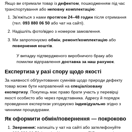
Якщо ви отримали товар із
дефектом
, пошкодженням під час
транспортування або
неповну комплектацію
:
Зв’яжіться з нами
протягом 24–48 годин
після отримання
(тел.
093 880 06 50
або чат на сайті).
Надішліть фото/відео з номером замовлення.
Ми запропонуємо
обмін
,
ремонт/комплектацію
або
повернення коштів
.
У випадку підтвердженого виробничого браку або
помилки відправлення
доставка за наш рахунок
.
Експертиза у разі спору щодо якості
За наявності обґрунтованих сумнівів щодо природи дефекту
товар може бути направлений на
спеціалізовану
експертизу
. Покупець має право брати участь у перевірці
якості особисто або через представника. Адресу й порядок
проведення експертизи узгоджуємо
індивідуально
згідно з
чинними процедурами.
Як оформити обмін/повернення — покроково
Звернення:
напишіть у чат на сайті або зателефонуйте