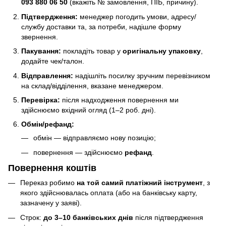
093 880 06 50
(вкажіть № замовлення, ПІБ, причину).
Підтвердження:
менеджер погодить умови, адресу/
службу доставки та, за потреби, надішле форму
звернення.
Пакування:
покладіть товар у
оригінальну упаковку
,
додайте чек/талон.
Відправлення:
надішліть посилку зручним перевізником
на склад/відділення, вказане менеджером.
Перевірка:
після надходження повернення ми
здійснюємо вхідний огляд (1–2 роб. дні).
Обмін/рефанд:
обмін — відправляємо нову позицію;
повернення — здійснюємо
рефанд
.
Повернення коштів
Переказ робимо
на той самий платіжний інструмент
, з
якого здійснювалась оплата (або на банківську карту,
зазначену у заяві).
Строк:
до 3–10 банківських днів
після підтвердження