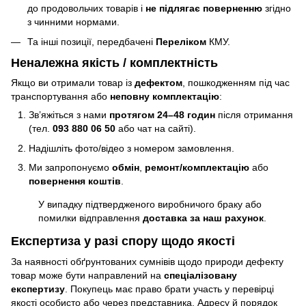
до продовольчих товарів і
не підлягає поверненню
згідно
з чинними нормами.
Та інші позиції, передбачені
Переліком
КМУ.
Неналежна якість / комплектність
Якщо ви отримали товар із
дефектом
, пошкодженням під час
транспортування або
неповну комплектацію
:
Зв’яжіться з нами
протягом 24–48 годин
після отримання
(тел.
093 880 06 50
або чат на сайті).
Надішліть фото/відео з номером замовлення.
Ми запропонуємо
обмін
,
ремонт/комплектацію
або
повернення коштів
.
У випадку підтвердженого виробничого браку або
помилки відправлення
доставка за наш рахунок
.
Експертиза у разі спору щодо якості
За наявності обґрунтованих сумнівів щодо природи дефекту
товар може бути направлений на
спеціалізовану
експертизу
. Покупець має право брати участь у перевірці
якості особисто або через представника. Адресу й порядок