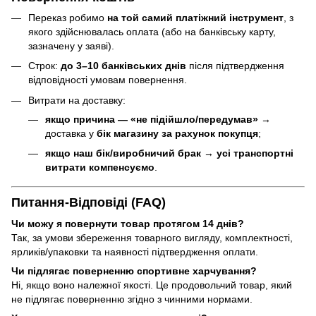
Переказ робимо
на той самий платіжний інструмент
, з
якого здійснювалась оплата (або на банківську карту,
зазначену у заяві).
Строк:
до 3–10 банківських днів
після підтвердження
відповідності умовам повернення.
Витрати на доставку:
якщо причина — «не підійшло/передумав»
→
доставка у
бік магазину за рахунок покупця
;
якщо наш бік/виробничий брак
→
усі транспортні
витрати компенсуємо
.
Питання-Відповіді (FAQ)
Чи можу я повернути товар протягом 14 днів?
Так, за умови збереження товарного вигляду, комплектності,
ярликів/упаковки та наявності підтвердження оплати.
Чи підлягає поверненню спортивне харчування?
Ні, якщо воно належної якості. Це продовольчий товар, який
не підлягає поверненню згідно з чинними нормами.