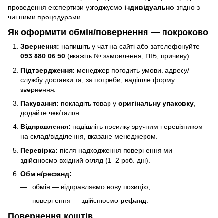
проведення експертизи узгоджуємо
індивідуально
згідно з
чинними процедурами.
Як оформити обмін/повернення — покроково
Звернення:
напишіть у чат на сайті або зателефонуйте
093 880 06 50
(вкажіть № замовлення, ПІБ, причину).
Підтвердження:
менеджер погодить умови, адресу/
службу доставки та, за потреби, надішле форму
звернення.
Пакування:
покладіть товар у
оригінальну упаковку
,
додайте чек/талон.
Відправлення:
надішліть посилку зручним перевізником
на склад/відділення, вказане менеджером.
Перевірка:
після надходження повернення ми
здійснюємо вхідний огляд (1–2 роб. дні).
Обмін/рефанд:
обмін — відправляємо нову позицію;
повернення — здійснюємо
рефанд
.
Повернення коштів