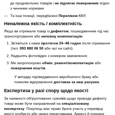
до продовольчих товарів і
не підлягає поверненню
згідно
з чинними нормами.
Та інші позиції, передбачені
Переліком
КМУ.
Неналежна якість / комплектність
Якщо ви отримали товар із
дефектом
, пошкодженням під час
транспортування або
неповну комплектацію
:
Зв’яжіться з нами
протягом 24–48 годин
після отримання
(тел.
093 880 06 50
або чат на сайті).
Надішліть фото/відео з номером замовлення.
Ми запропонуємо
обмін
,
ремонт/комплектацію
або
повернення коштів
.
У випадку підтвердженого виробничого браку або
помилки відправлення
доставка за наш рахунок
.
Експертиза у разі спору щодо якості
За наявності обґрунтованих сумнівів щодо природи дефекту
товар може бути направлений на
спеціалізовану
експертизу
. Покупець має право брати участь у перевірці
якості особисто або через представника. Адресу й порядок