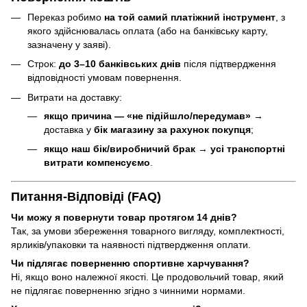
Переказ робимо
на той самий платіжний інструмент
, з
якого здійснювалась оплата (або на банківську карту,
зазначену у заяві).
Строк:
до 3–10 банківських днів
після підтвердження
відповідності умовам повернення.
Витрати на доставку:
якщо причина — «не підійшло/передумав»
→
доставка у
бік магазину за рахунок покупця
;
якщо наш бік/виробничий брак
→
усі транспортні
витрати компенсуємо
.
Питання-Відповіді (FAQ)
Чи можу я повернути товар протягом 14 днів?
Так, за умови збереження товарного вигляду, комплектності,
ярликів/упаковки та наявності підтвердження оплати.
Чи підлягає поверненню спортивне харчування?
Ні, якщо воно належної якості. Це продовольчий товар, який
не підлягає поверненню згідно з чинними нормами.