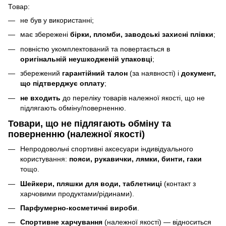
Товар:
не був у використанні;
має збережені
бірки, пломби, заводські захисні плівки
;
повністю укомплектований та повертається в
оригінальній неушкодженій упаковці
;
збережений
гарантійний талон
(за наявності) і
документ,
що підтверджує оплату
;
не входить
до переліку товарів належної якості, що не
підлягають обміну/поверненню.
Товари, що
не підлягають
обміну та
поверненню (належної якості)
Непродовольчі спортивні аксесуари індивідуального
користування:
пояси, рукавички, лямки, бинти, гаки
тощо.
Шейкери, пляшки для води, таблетниці
(контакт з
харчовими продуктами/рідинами).
Парфумерно-косметичні вироби
.
Спортивне харчування
(належної якості) — відноситься