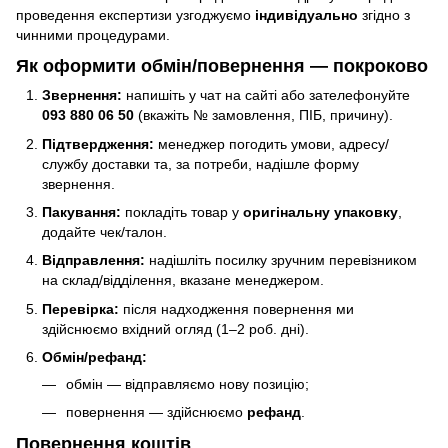
проведення експертизи узгоджуємо
індивідуально
згідно з
чинними процедурами.
Як оформити обмін/повернення — покроково
Звернення:
напишіть у чат на сайті або зателефонуйте
093 880 06 50
(вкажіть № замовлення, ПІБ, причину).
Підтвердження:
менеджер погодить умови, адресу/
службу доставки та, за потреби, надішле форму
звернення.
Пакування:
покладіть товар у
оригінальну упаковку
,
додайте чек/талон.
Відправлення:
надішліть посилку зручним перевізником
на склад/відділення, вказане менеджером.
Перевірка:
після надходження повернення ми
здійснюємо вхідний огляд (1–2 роб. дні).
Обмін/рефанд:
обмін — відправляємо нову позицію;
повернення — здійснюємо
рефанд
.
Повернення коштів