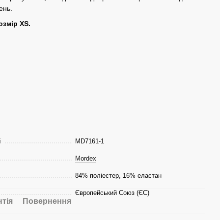
ень.
озмір XS.
і
MD7161-1
Mordex
84% поліестер, 16% еластан
Європейський Союз (ЄС)
нтія
Повернення