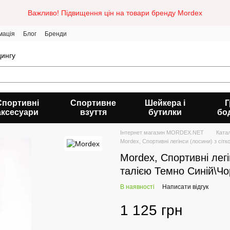
Важливо! Підвищення цін на товари бренду Mordex
мація
Блог
Бренди
дингу
Спортивні
Спортивне
Шейкера і
Г
аксесуари
взуття
бутилки
бо
Інтернет магазин MORDEX.NET
Ката
Mordex, Cпортивні легінси (лосини) з сіт
Mordex, Cпортивні легі
талією Темно Синій\Чо
В наявності
Написати відгук
1 125 грн