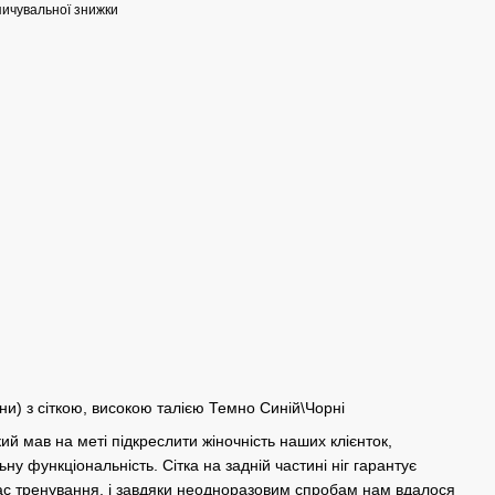
ичувальної знижки
ни) з сіткою, високою талією Темно Синій\Чорні
кий мав на меті підкреслити жіночність наших клієнток,
у функціональність. Сітка на задній частині ніг гарантує
час тренування, і завдяки неодноразовим спробам нам вдалося