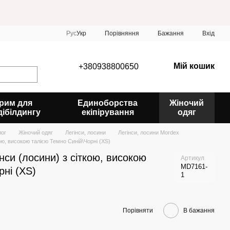
Порівняння
Рус
Укр
Бажання
Вхід
Мій кошик
+380938800650
рим для
Единоборства
Жіночий
дібілдингу
екіпірування
одяг
лог
Жіночий одяг
Легінси, лосини
Легінси, лосини Mordex
кою, високою талією Темно Синій\Чорні (XS)
нси (лосини) з сіткою, високою
Артикул
MD7161-
рні (XS)
1
Порівняти
В бажання