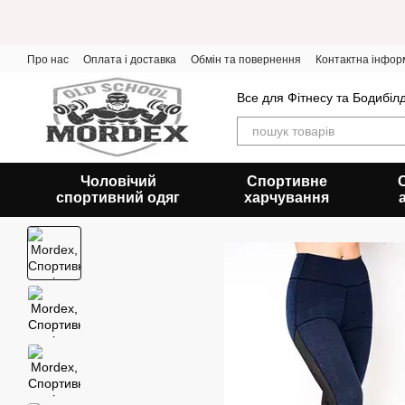
Перейти до основного контенту
Про нас
Оплата і доставка
Обмін та повернення
Контактна інфор
Все для Фітнесу та Бодибіл
Чоловічий
Спортивне
спортивний одяг
харчування