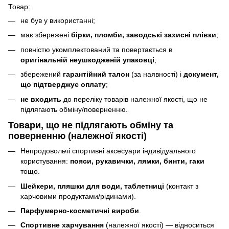
Товар:
не був у використанні;
має збережені
бірки, пломби, заводські захисні плівки
;
повністю укомплектований та повертається в
оригінальній неушкодженій упаковці
;
збережений
гарантійний талон
(за наявності) і
документ,
що підтверджує оплату
;
не входить
до переліку товарів належної якості, що не
підлягають обміну/поверненню.
Товари, що
не підлягають
обміну та
поверненню (належної якості)
Непродовольчі спортивні аксесуари індивідуального
користування:
пояси, рукавички, лямки, бинти, гаки
тощо.
Шейкери, пляшки для води, таблетниці
(контакт з
харчовими продуктами/рідинами).
Парфумерно-косметичні вироби
.
Спортивне харчування
(належної якості) — відноситься