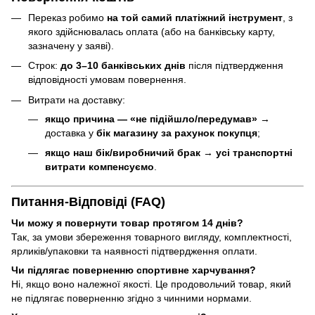
Переказ робимо
на той самий платіжний інструмент
, з
якого здійснювалась оплата (або на банківську карту,
зазначену у заяві).
Строк:
до 3–10 банківських днів
після підтвердження
відповідності умовам повернення.
Витрати на доставку:
якщо причина — «не підійшло/передумав»
→
доставка у
бік магазину за рахунок покупця
;
якщо наш бік/виробничий брак
→
усі транспортні
витрати компенсуємо
.
Питання-Відповіді (FAQ)
Чи можу я повернути товар протягом 14 днів?
Так, за умови збереження товарного вигляду, комплектності,
ярликів/упаковки та наявності підтвердження оплати.
Чи підлягає поверненню спортивне харчування?
Ні, якщо воно належної якості. Це продовольчий товар, який
не підлягає поверненню згідно з чинними нормами.