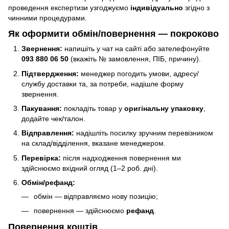
проведення експертизи узгоджуємо
індивідуально
згідно з
чинними процедурами.
Як оформити обмін/повернення — покроково
Звернення:
напишіть у чат на сайті або зателефонуйте
093 880 06 50
(вкажіть № замовлення, ПІБ, причину).
Підтвердження:
менеджер погодить умови, адресу/
службу доставки та, за потреби, надішле форму
звернення.
Пакування:
покладіть товар у
оригінальну упаковку
,
додайте чек/талон.
Відправлення:
надішліть посилку зручним перевізником
на склад/відділення, вказане менеджером.
Перевірка:
після надходження повернення ми
здійснюємо вхідний огляд (1–2 роб. дні).
Обмін/рефанд:
обмін — відправляємо нову позицію;
повернення — здійснюємо
рефанд
.
Повернення коштів