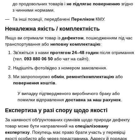
до продовольчих товарів і
не підлягає поверненню
згідно
з чинними нормами.
Та інші позиції, передбачені
Переліком
КМУ.
Неналежна якість / комплектність
Якщо ви отримали товар із
дефектом
, пошкодженням під час
транспортування або
неповну комплектацію
:
Зв’яжіться з нами
протягом 24–48 годин
після отримання
(тел.
093 880 06 50
або чат на сайті).
Надішліть фото/відео з номером замовлення.
Ми запропонуємо
обмін
,
ремонт/комплектацію
або
повернення коштів
.
У випадку підтвердженого виробничого браку або
помилки відправлення
доставка за наш рахунок
.
Експертиза у разі спору щодо якості
За наявності обґрунтованих сумнівів щодо природи дефекту
товар може бути направлений на
спеціалізовану
експертизу
. Покупець має право брати участь у перевірці
якості особисто або через представника. Адресу й порядок