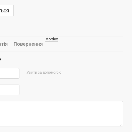
ться
Mordex
нтія
Повернення
р
Увійти за допомогою