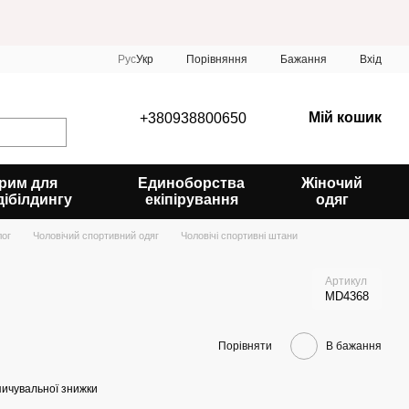
Порівняння
Рус
Укр
Бажання
Вхід
Мій кошик
+380938800650
рим для
Единоборства
Жіночий
дібілдингу
екіпірування
одяг
лог
Чоловічий спортивний одяг
Чоловічі спортивні штани
Артикул
MD4368
Порівняти
В бажання
ичувальної знижки