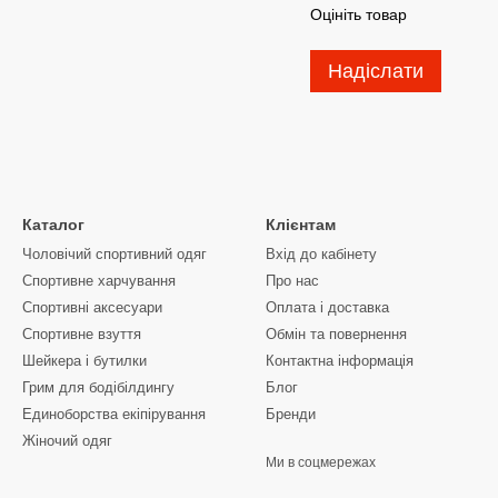
Оцініть товар
Надіслати
Каталог
Клієнтам
Чоловічий спортивний одяг
Вхід до кабінету
Спортивне харчування
Про нас
Спортивні аксесуари
Оплата і доставка
Спортивне взуття
Обмін та повернення
Шейкера і бутилки
Контактна інформація
Грим для бодібілдингу
Блог
Единоборства екіпірування
Бренди
Жіночий одяг
Ми в соцмережах