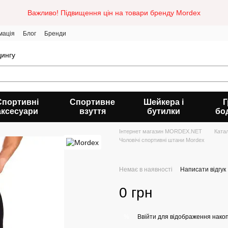
Важливо! Підвищення цін на товари бренду Mordex
мація
Блог
Бренди
дингу
Спортивні
Спортивне
Шейкера і
Г
аксесуари
взуття
бутилки
бо
Інтернет магазин MORDEX.NET
Ката
Чоловічі спортивні штани Mordex
Немає в наявності
Написати відгук
0 грн
Ввійти
для відображення накоп
%