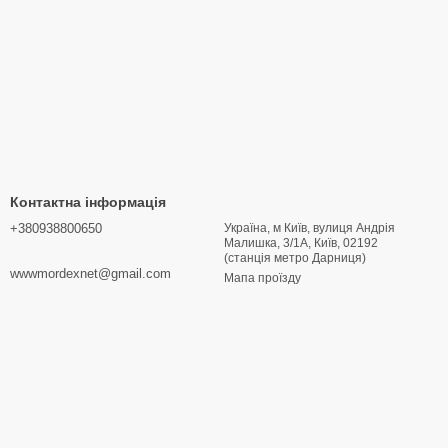
Контактна інформація
+380938800650
Україна, м Київ, вулиця Андрія
Малишка, 3/1А, Київ, 02192
(станція метро Дарниця)
wwwmordexnet@gmail.com
Мапа проїзду