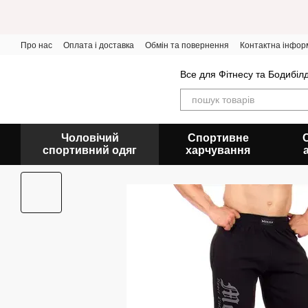
Перейти до основного контенту
Про нас
Оплата і доставка
Обмін та повернення
Контактна інфор
Все для Фітнесу та Бодибіл
Чоловічий
Спортивне
спортивний одяг
харчування