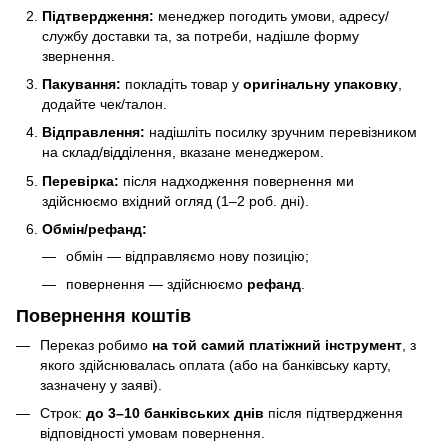
Підтвердження:
менеджер погодить умови, адресу/
службу доставки та, за потреби, надішле форму
звернення.
Пакування:
покладіть товар у
оригінальну упаковку
,
додайте чек/талон.
Відправлення:
надішліть посилку зручним перевізником
на склад/відділення, вказане менеджером.
Перевірка:
після надходження повернення ми
здійснюємо вхідний огляд (1–2 роб. дні).
Обмін/рефанд:
обмін — відправляємо нову позицію;
повернення — здійснюємо
рефанд
.
Повернення коштів
Переказ робимо
на той самий платіжний інструмент
, з
якого здійснювалась оплата (або на банківську карту,
зазначену у заяві).
Строк:
до 3–10 банківських днів
після підтвердження
відповідності умовам повернення.