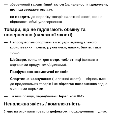
збережений
гарантійний талон
(за наявності) і
документ,
що підтверджує оплату
;
не входить
до переліку товарів належної якості, що не
підлягають обміну/поверненню.
Товари, що
не підлягають
обміну та
поверненню (належної якості)
Непродовольчі спортивні аксесуари індивідуального
користування:
пояси, рукавички, лямки, бинти, гаки
тощо.
Шейкери, пляшки для води, таблетниці
(контакт з
харчовими продуктами/рідинами).
Парфумерно-косметичні вироби
.
Спортивне харчування
(належної якості) — відноситься
до продовольчих товарів і
не підлягає поверненню
згідно
з чинними нормами.
Та інші позиції, передбачені
Переліком
КМУ.
Неналежна якість / комплектність
Якщо ви отримали товар із
дефектом
, пошкодженням під час