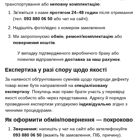
транспортування або
неповну комплектацію
:
Зв’яжіться з нами
протягом 24–48 годин
після отримання
(тел.
093 880 06 50
або чат на сайті).
Надішліть фото/відео з номером замовлення.
Ми запропонуємо
обмін
,
ремонт/комплектацію
або
повернення коштів
.
У випадку підтвердженого виробничого браку або
помилки відправлення
доставка за наш рахунок
.
Експертиза у разі спору щодо якості
За наявності обґрунтованих сумнівів щодо природи дефекту
товар може бути направлений на
спеціалізовану
експертизу
. Покупець має право брати участь у перевірці
якості особисто або через представника. Адресу й порядок
проведення експертизи узгоджуємо
індивідуально
згідно з
чинними процедурами.
Як оформити обмін/повернення — покроково
Звернення:
напишіть у чат на сайті або зателефонуйте
093 880 06 50
(вкажіть № замовлення, ПІБ, причину).