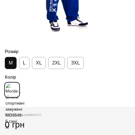
Розмір
M
L
XL
2XL
3XL
Колір
Немає в наявності
0 грн