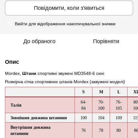
Повідомити, коли з'явиться
Ввійти
для відображення накопичувальної знижки
%
До обраного
Порівняти
Опис
Mordex,
Штани
спортивні звужені MD3548-6 сині
Розмірна сітка спортивних штанів Mordex (завужені моделі)
S
M
L
X
64-
70-
76-
80
Талія
84
100
105
10
Зовнішня довжина штанини
100
104
109
11
Внутрішня довжина
76
78
80
8
штанини