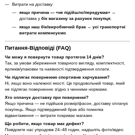
Витрати на доставку:
якщо причина — «не підійшло/передумав»
→
доставка у
бік магазину за рахунок покупця
;
якщо наш бік/виробничий брак
→
усі транспортні
витрати компенсуємо
.
Питання-Відповіді (FAQ)
Чи можу я повернути товар протягом 14 днів?
Так, за умови збереження товарного вигляду, комплектності,
ярликів/упаковки та наявності підтвердження оплати.
Чи підлягає поверненню спортивне харчування?
Ні, якщо воно належної якості. Це продовольчий товар, який
не підлягає поверненню згідно з чинними нормами.
Хто оплачує доставку при поверненні?
Якщо причина — не підійшов розмір/фасон, доставку оплачує
покупець. Якщо підтверджений брак або помилка
відвантаження — витрати покриває магазин.
Що робити, якщо товар має дефект?
Повідомте нас упродовж 24–48 годин, надішліть фото/відео.