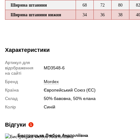
Ширина штанини
68
72
80
8
Ширина штанини нижня
34
36
38
4
Характеристики
Артикул для
відображення
MD3548-6
на сайті
Бренд
Mordex
Країна
Європейський Союз (ЄС)
Склад
50% бавовна, 50% елана
Колір
Синій
Відгуки
1
Бистрицька Любов Анатоліївна