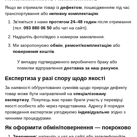
Якщо ви отримали товар із
дефектом
, пошкодженням під час
транспортування або
неповну комплектацію
:
Зв’яжіться з нами
протягом 24–48 годин
після отримання
(тел.
093 880 06 50
або чат на сайті).
Надішліть фото/відео з номером замовлення.
Ми запропонуємо
обмін
,
ремонт/комплектацію
або
повернення коштів
.
У випадку підтвердженого виробничого браку або
помилки відправлення
доставка за наш рахунок
.
Експертиза у разі спору щодо якості
За наявності обґрунтованих сумнівів щодо природи дефекту
товар може бути направлений на
спеціалізовану
експертизу
. Покупець має право брати участь у перевірці
якості особисто або через представника. Адресу й порядок
проведення експертизи узгоджуємо
індивідуально
згідно з
чинними процедурами.
Як оформити обмін/повернення — покроково
Звернення:
напишіть у чат на сайті або зателефонуйте