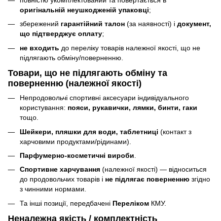
оригінальній неушкодженій упаковці
;
збережений
гарантійний талон
(за наявності) і
документ,
що підтверджує оплату
;
не входить
до переліку товарів належної якості, що не
підлягають обміну/поверненню.
Товари, що
не підлягають
обміну та
поверненню (належної якості)
Непродовольчі спортивні аксесуари індивідуального
користування:
пояси, рукавички, лямки, бинти, гаки
тощо.
Шейкери, пляшки для води, таблетниці
(контакт з
харчовими продуктами/рідинами).
Парфумерно-косметичні вироби
.
Спортивне харчування
(належної якості) — відноситься
до продовольчих товарів і
не підлягає поверненню
згідно
з чинними нормами.
Та інші позиції, передбачені
Переліком
КМУ.
Неналежна якість / комплектність