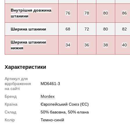
Внутрішня довжина
76
78
80
86
штанини
Ширина штанини
68
72
80
82
Ширина штанини
34
36
38
40
нижня
Характеристики
Артикул для
відображення
MD6461-3
на сайті
Бренд
Mordex
Країна
Європейський Союз (ЄС)
Склад
50% бавовна, 50% елана
Колір
Темно-синій