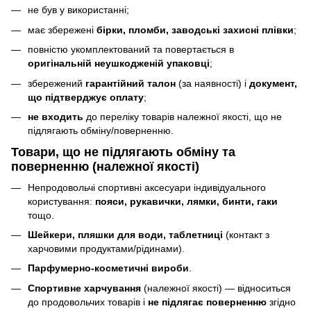
не був у використанні;
має збережені
бірки, пломби, заводські захисні плівки
;
повністю укомплектований та повертається в
оригінальній неушкодженій упаковці
;
збережений
гарантійний талон
(за наявності) і
документ,
що підтверджує оплату
;
не входить
до переліку товарів належної якості, що не
підлягають обміну/поверненню.
Товари, що
не підлягають
обміну та
поверненню (належної якості)
Непродовольчі спортивні аксесуари індивідуального
користування:
пояси, рукавички, лямки, бинти, гаки
тощо.
Шейкери, пляшки для води, таблетниці
(контакт з
харчовими продуктами/рідинами).
Парфумерно-косметичні вироби
.
Спортивне харчування
(належної якості) — відноситься
до продовольчих товарів і
не підлягає поверненню
згідно