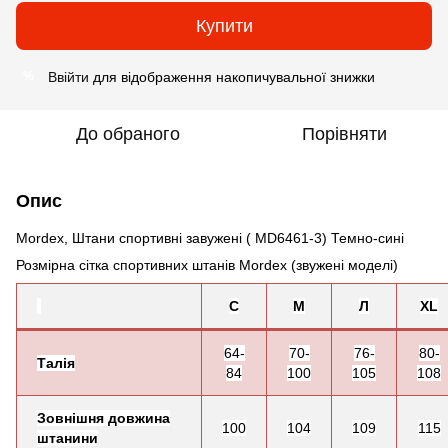
Купити
Ввійти
для відображення накопичувальної знижки
%
До обраного
Порівняти
Опис
Mordex, Штани спортивні завужені ( MD6461-3) Темно-сині
Розмірна сітка спортивних штанів Mordex (звужені моделі)
С
М
Л
XL
64-
70-
76-
80-
Талія
84
100
105
108
Зовнішня довжина
100
104
109
115
штанини