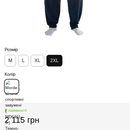
Розмір
M
L
XL
2XL
Колір
В наявності
2 115 грн