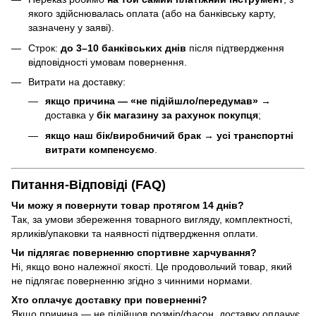
якого здійснювалась оплата (або на банківську карту,
зазначену у заяві).
Строк:
до 3–10 банківських днів
після підтвердження
відповідності умовам повернення.
Витрати на доставку:
якщо причина — «не підійшло/передумав»
→
доставка у
бік магазину за рахунок покупця
;
якщо наш бік/виробничий брак
→
усі транспортні
витрати компенсуємо
.
Питання-Відповіді (FAQ)
Чи можу я повернути товар протягом 14 днів?
Так, за умови збереження товарного вигляду, комплектності,
ярликів/упаковки та наявності підтвердження оплати.
Чи підлягає поверненню спортивне харчування?
Ні, якщо воно належної якості. Це продовольчий товар, який
не підлягає поверненню згідно з чинними нормами.
Хто оплачує доставку при поверненні?
Якщо причина — не підійшов розмір/фасон, доставку оплачує