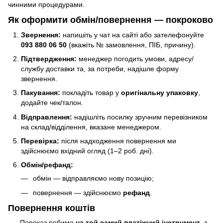
чинними процедурами.
Як оформити обмін/повернення — покроково
Звернення:
напишіть у чат на сайті або зателефонуйте
093 880 06 50
(вкажіть № замовлення, ПІБ, причину).
Підтвердження:
менеджер погодить умови, адресу/
службу доставки та, за потреби, надішле форму
звернення.
Пакування:
покладіть товар у
оригінальну упаковку
,
додайте чек/талон.
Відправлення:
надішліть посилку зручним перевізником
на склад/відділення, вказане менеджером.
Перевірка:
після надходження повернення ми
здійснюємо вхідний огляд (1–2 роб. дні).
Обмін/рефанд:
обмін — відправляємо нову позицію;
повернення — здійснюємо
рефанд
.
Повернення коштів
Переказ робимо
на той самий платіжний інструмент
, з