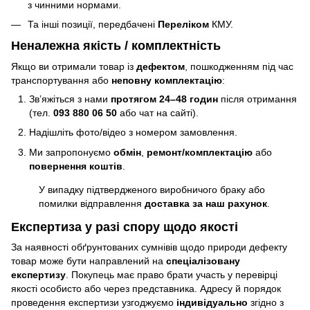
з чинними нормами.
Та інші позиції, передбачені
Переліком
КМУ.
Неналежна якість / комплектність
Якщо ви отримали товар із
дефектом
, пошкодженням під час
транспортування або
неповну комплектацію
:
Зв’яжіться з нами
протягом 24–48 годин
після отримання
(тел.
093 880 06 50
або чат на сайті).
Надішліть фото/відео з номером замовлення.
Ми запропонуємо
обмін
,
ремонт/комплектацію
або
повернення коштів
.
У випадку підтвердженого виробничого браку або
помилки відправлення
доставка за наш рахунок
.
Експертиза у разі спору щодо якості
За наявності обґрунтованих сумнівів щодо природи дефекту
товар може бути направлений на
спеціалізовану
експертизу
. Покупець має право брати участь у перевірці
якості особисто або через представника. Адресу й порядок
проведення експертизи узгоджуємо
індивідуально
згідно з