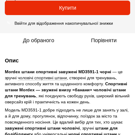
Купити
Ввійти
для відображення накопичувальної знижки
%
До обраного
Порівняти
Опис
Mordex штани спортивні завужені MD3591-1 чорні
— це
зручні
чоловічі спортивні штани
, створені для тренувань,
активного способу життя та щоденного комфорту.
Спортивні
штани Mordex — звужені внизу «банани» чоловічі штани
для тренувань
, які поєднують свободу рухів, широкий вільний
оверсайз крій і практичність на кожен день.
Модель MD3591-1 добре підходить не лише для занять у залі,
а й для дому, прогулянок, відпочинку, поїздок за місто та
повсякденного носіння. Це вдалий вибір для тих, хто шукає
завужені спортивні штани чоловічі
, зручні
штани для
бодібілдингу
або універсальні
чорні спортивні штани
у