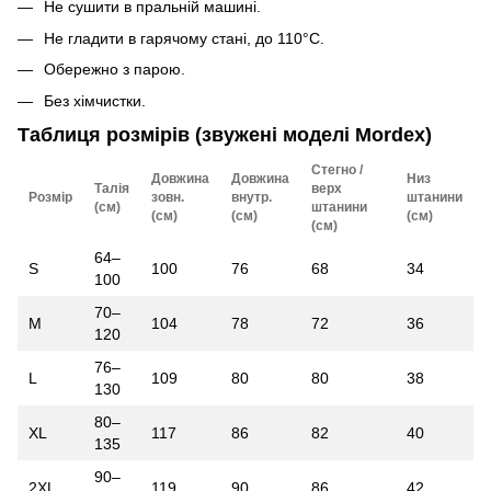
Не сушити в пральній машині.
Не гладити в гарячому стані, до 110°C.
Обережно з парою.
Без хімчистки.
Таблиця розмірів (звужені моделі Mordex)
Стегно /
Довжина
Довжина
Низ
Талія
верх
Розмір
зовн.
внутр.
штанини
(см)
штанини
(см)
(см)
(см)
(см)
64–
S
100
76
68
34
100
70–
M
104
78
72
36
120
76–
L
109
80
80
38
130
80–
XL
117
86
82
40
135
90–
2XL
119
90
86
42