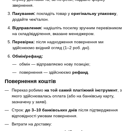
звернення.
Пакування:
покладіть товар у
оригінальну упаковку
,
додайте чек/талон.
Відправлення:
надішліть посилку зручним перевізником
на склад/відділення, вказане менеджером.
Перевірка:
після надходження повернення ми
здійснюємо вхідний огляд (1–2 роб. дні).
Обмін/рефанд:
обмін — відправляємо нову позицію;
повернення — здійснюємо
рефанд
.
Повернення коштів
Переказ робимо
на той самий платіжний інструмент
, з
якого здійснювалась оплата (або на банківську карту,
зазначену у заяві).
Строк:
до 3–10 банківських днів
після підтвердження
відповідності умовам повернення.
Витрати на доставку: