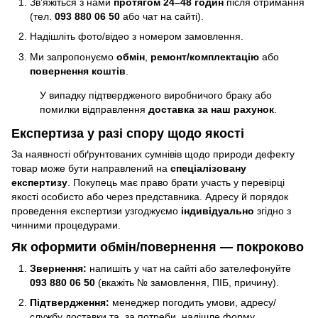
Зв’яжіться з нами
протягом 24–48 годин
після отримання
(тел.
093 880 06 50
або чат на сайті).
Надішліть фото/відео з номером замовлення.
Ми запропонуємо
обмін
,
ремонт/комплектацію
або
повернення коштів
.
У випадку підтвердженого виробничого браку або
помилки відправлення
доставка за наш рахунок
.
Експертиза у разі спору щодо якості
За наявності обґрунтованих сумнівів щодо природи дефекту
товар може бути направлений на
спеціалізовану
експертизу
. Покупець має право брати участь у перевірці
якості особисто або через представника. Адресу й порядок
проведення експертизи узгоджуємо
індивідуально
згідно з
чинними процедурами.
Як оформити обмін/повернення — покроково
Звернення:
напишіть у чат на сайті або зателефонуйте
093 880 06 50
(вкажіть № замовлення, ПІБ, причину).
Підтвердження:
менеджер погодить умови, адресу/
службу доставки та, за потреби, надішле форму