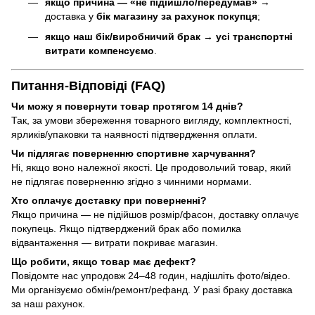
якщо причина — «не підійшло/передумав»
→
доставка у
бік магазину за рахунок покупця
;
якщо наш бік/виробничий брак
→
усі транспортні
витрати компенсуємо
.
Питання-Відповіді (FAQ)
Чи можу я повернути товар протягом 14 днів?
Так, за умови збереження товарного вигляду, комплектності,
ярликів/упаковки та наявності підтвердження оплати.
Чи підлягає поверненню спортивне харчування?
Ні, якщо воно належної якості. Це продовольчий товар, який
не підлягає поверненню згідно з чинними нормами.
Хто оплачує доставку при поверненні?
Якщо причина — не підійшов розмір/фасон, доставку оплачує
покупець. Якщо підтверджений брак або помилка
відвантаження — витрати покриває магазин.
Що робити, якщо товар має дефект?
Повідомте нас упродовж 24–48 годин, надішліть фото/відео.
Ми організуємо обмін/ремонт/рефанд. У разі браку доставка
за наш рахунок.