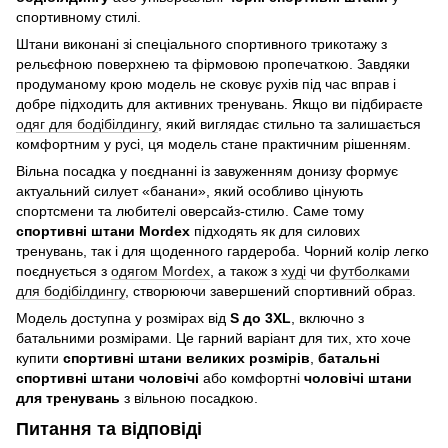
спортивному стилі.
Штани виконані зі спеціального спортивного трикотажу з
рельєфною поверхнею та фірмовою пропечаткою. Завдяки
продуманому крою модель не сковує рухів під час вправ і
добре підходить для активних тренувань. Якщо ви підбираєте
одяг для бодібілдингу
, який виглядає стильно та залишається
комфортним у русі, ця модель стане практичним рішенням.
Вільна посадка у поєднанні із завуженням донизу формує
актуальний силует «банани», який особливо цінують
спортсмени та любителі оверсайз-стилю. Саме тому
спортивні штани Mordex
підходять як для силових
тренувань, так і для щоденного гардероба. Чорний колір легко
поєднується з
одягом Mordex
, а також з
худі
чи
футболками
для бодібілдингу
, створюючи завершений спортивний образ.
Модель доступна у розмірах від
S до 3XL
, включно з
батальними розмірами. Це гарний варіант для тих, хто хоче
купити
спортивні штани великих розмірів
,
батальні
спортивні штани чоловічі
або комфортні
чоловічі штани
для тренувань
з вільною посадкою.
Питання та відповіді