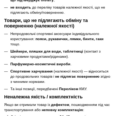
не входить
до переліку товарів належної якості, що не
підлягають обміну/поверненню.
Товари, що
не підлягають
обміну та
поверненню (належної якості)
Непродовольчі спортивні аксесуари індивідуального
користування:
пояси, рукавички, лямки, бинти, гаки
тощо.
Шейкери, пляшки для води, таблетниці
(контакт з
харчовими продуктами/рідинами).
Парфумерно-косметичні вироби
.
Спортивне харчування
(належної якості) — відноситься
до продовольчих товарів і
не підлягає поверненню
згідно
з чинними нормами.
Та інші позиції, передбачені
Переліком
КМУ.
Неналежна якість / комплектність
Якщо ви отримали товар із
дефектом
, пошкодженням під час
транспортування або
неповну комплектацію
: