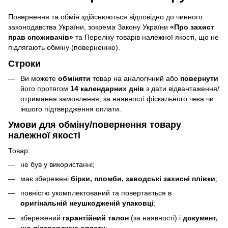
Повернення та обмін здійснюються відповідно до чинного
законодавства України, зокрема Закону України
«Про захист
прав споживачів»
та Переліку товарів належної якості, що не
підлягають обміну (поверненню).
Строки
Ви можете
обміняти
товар на аналогічний або
повернути
його протягом
14 календарних днів
з дати відвантаження/
отримання замовлення, за наявності фіскального чека чи
іншого підтвердження оплати.
Умови для обміну/повернення товару
належної якості
Товар:
не був у використанні;
має збережені
бірки, пломби, заводські захисні плівки
;
повністю укомплектований та повертається в
оригінальній неушкодженій упаковці
;
збережений
гарантійний талон
(за наявності) і
документ,
що підтверджує оплату
;