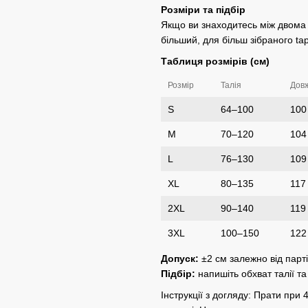
Розміри та підбір
Якщо ви знаходитесь між двома
більший, для більш зібраного t
Таблиця розмірів (см)
Розмір
Талія
Довж
S
64–100
100
M
70–120
104
L
76–130
109
XL
80–135
117
2XL
90–140
119
3XL
100–150
122
Допуск:
±2 см залежно від парті
Підбір:
напишіть обхват талії т
Інструкції з догляду: Прати при