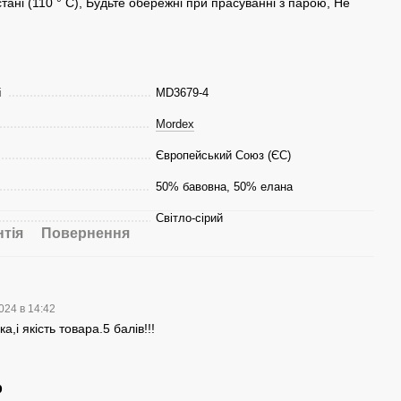
тані (110 ° C), Будьте обережні при прасуванні з парою, Не
і
MD3679-4
Mordex
Європейський Союз (ЄС)
50% бавовна, 50% елана
Світло-сірий
нтія
Повернення
024 в 14:42
,і якість товара.5 балів!!!
р