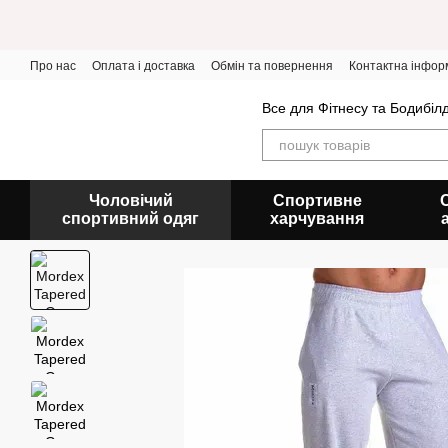
Перейти до основного контенту
Про нас
Оплата і доставка
Обмін та повернення
Контактна інфор
Все для Фітнесу та Бодибіл
Чоловічий
Спортивне
спортивний одяг
харчування