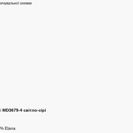
ичувальної знижки
ні
MD3679-4 світло-сірі
0% Elana