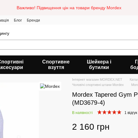
Важливо! Підвищення цін на товари бренду Mordex
мація
Блог
Бренди
дингу
Спортивні
Спортивне
Шейкера і
Г
аксесуари
взуття
бутилки
бо
Інтернет магазин MORDEX.NET
Ката
Чоловічі спортивні штани Mordex
Mord
Mordex Tapered Gym Pa
(MD3679-4)
В наявності
1 відгук
2 160 грн