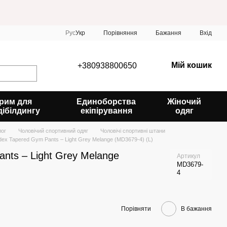
Порівняння
Рус
Укр
Бажання
Вхід
Мій кошик
+380938800650
рим для
Единоборства
Жіночий
дібілдингу
екіпірування
одяг
лог
Чоловічий спортивний одяг
Чоловічі спортивні штани
ex Tapered Gym Pants – Light Grey Melange (MD3679-4) (L)
nts – Light Grey Melange
Артикул
MD3679-
4
Порівняти
В бажання