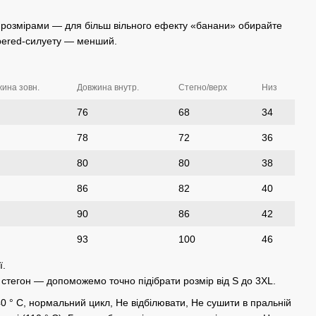
 розмірами — для більш вільного ефекту «банани» обирайте
apered-силуету — менший.
ина зовн.
Довжина внутр.
Стегно/верх
Низ
76
68
34
78
72
36
80
80
38
86
82
40
90
86
42
93
100
46
ї.
а стегон — допоможемо точно підібрати розмір від S до 3XL.
 40 ° C, нормальний цикл, Не відбілювати, Не сушити в пральній