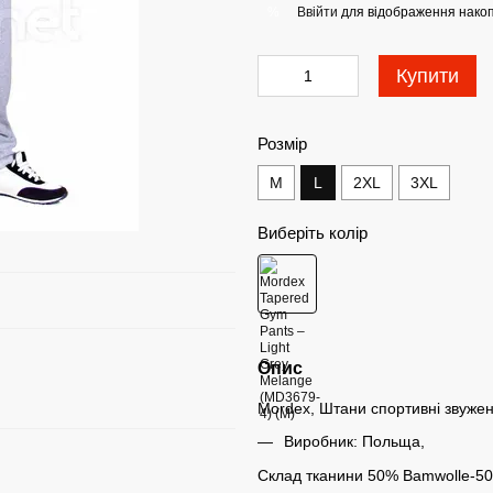
Ввійти
для відображення накоп
%
Купити
Розмір
M
L
2XL
3XL
Виберіть колір
Опис
Mordex, Штани спортивні звуже
Виробник: Польща,
Склад тканини 50% Bamwolle-5