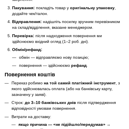
Пакування:
покладіть товар у
оригінальну упаковку
,
додайте чек/талон.
Відправлення:
надішліть посилку зручним перевізником
на склад/відділення, вказане менеджером.
Перевірка:
після надходження повернення ми
здійснюємо вхідний огляд (1–2 роб. дні).
Обмін/рефанд:
обмін — відправляємо нову позицію;
повернення — здійснюємо
рефанд
.
Повернення коштів
Переказ робимо
на той самий платіжний інструмент
, з
якого здійснювалась оплата (або на банківську карту,
зазначену у заяві).
Строк:
до 3–10 банківських днів
після підтвердження
відповідності умовам повернення.
Витрати на доставку:
якщо причина — «не підійшло/передумав»
→