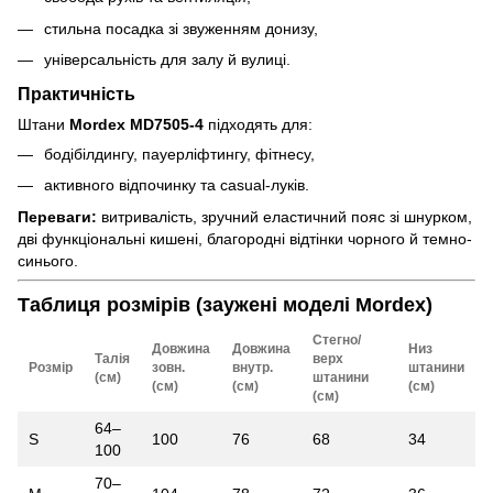
стильна посадка зі звуженням донизу,
універсальність для залу й вулиці.
Практичність
Штани
Mordex MD7505-4
підходять для:
бодібілдингу, пауерліфтингу, фітнесу,
активного відпочинку та casual-луків.
Переваги:
витривалість, зручний еластичний пояс зі шнурком,
дві функціональні кишені, благородні відтінки чорного й темно-
синього.
Таблиця розмірів (заужені моделі Mordex)
Стегно/
Довжина
Довжина
Низ
Талія
верх
Розмір
зовн.
внутр.
штанини
(см)
штанини
(см)
(см)
(см)
(см)
64–
S
100
76
68
34
100
70–