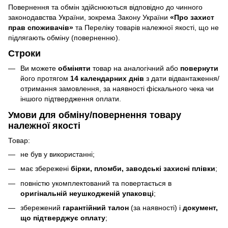
Повернення та обмін здійснюються відповідно до чинного
законодавства України, зокрема Закону України
«Про захист
прав споживачів»
та Переліку товарів належної якості, що не
підлягають обміну (поверненню).
Строки
Ви можете
обміняти
товар на аналогічний або
повернути
його протягом
14 календарних днів
з дати відвантаження/
отримання замовлення, за наявності фіскального чека чи
іншого підтвердження оплати.
Умови для обміну/повернення товару
належної якості
Товар:
не був у використанні;
має збережені
бірки, пломби, заводські захисні плівки
;
повністю укомплектований та повертається в
оригінальній неушкодженій упаковці
;
збережений
гарантійний талон
(за наявності) і
документ,
що підтверджує оплату
;