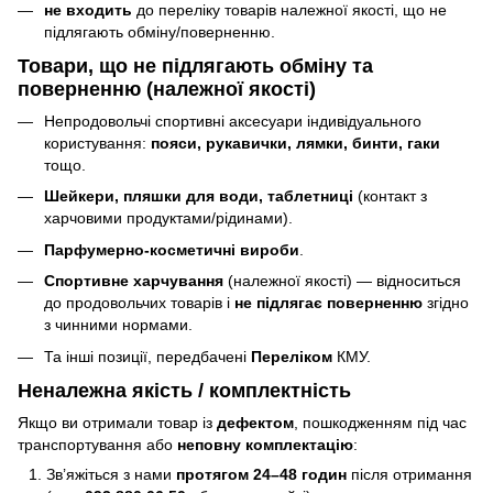
не входить
до переліку товарів належної якості, що не
підлягають обміну/поверненню.
Товари, що
не підлягають
обміну та
поверненню (належної якості)
Непродовольчі спортивні аксесуари індивідуального
користування:
пояси, рукавички, лямки, бинти, гаки
тощо.
Шейкери, пляшки для води, таблетниці
(контакт з
харчовими продуктами/рідинами).
Парфумерно-косметичні вироби
.
Спортивне харчування
(належної якості) — відноситься
до продовольчих товарів і
не підлягає поверненню
згідно
з чинними нормами.
Та інші позиції, передбачені
Переліком
КМУ.
Неналежна якість / комплектність
Якщо ви отримали товар із
дефектом
, пошкодженням під час
транспортування або
неповну комплектацію
:
Зв’яжіться з нами
протягом 24–48 годин
після отримання