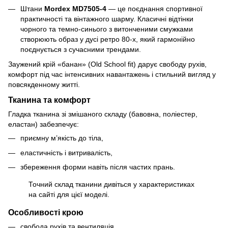
Штани
Mordex MD7505-4
— це поєднання спортивної
практичності та вінтажного шарму. Класичні відтінки
чорного та темно-синього з витонченими смужками
створюють образ у дусі ретро 80-х, який гармонійно
поєднується з сучасними трендами.
Заужений крій «банан» (Old School fit) дарує свободу рухів,
комфорт під час інтенсивних навантажень і стильний вигляд у
повсякденному житті.
Тканина та комфорт
Гладка тканина зі змішаного складу (бавовна, поліестер,
еластан) забезпечує:
приємну м’якість до тіла,
еластичність і витривалість,
збереження форми навіть після частих прань.
Точний склад тканини дивіться у характеристиках
на сайті для цієї моделі.
Особливості крою
свобода рухів та вентиляція,