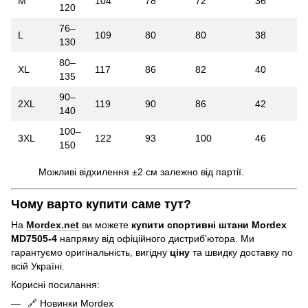
M
104
78
72
36
120
76–
L
109
80
80
38
130
80–
XL
117
86
82
40
135
90–
2XL
119
90
86
42
140
100–
3XL
122
93
100
46
150
Можливі відхилення ±2 см залежно від партії.
Чому варто купити саме тут?
На
Mordex.net
ви можете
купити спортивні штани Mordex
MD7505-4
напряму від офіційного дистриб’ютора. Ми
гарантуємо оригінальність, вигідну
ціну
та швидку доставку по
всій Україні.
Корисні посилання:
🔗
Новинки Mordex