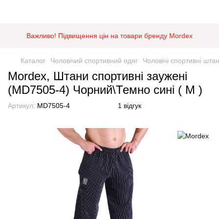
Важливо! Підвищення цін на товари бренду Mordex
Каталог
Чоловічий спортивний одяг
Чоловічі спортивні шта
Mordex, Штани спортивні заужені
(MD7505-4) Чорний\Темно сині ( M )
Артикул:
MD7505-4
1 відгук