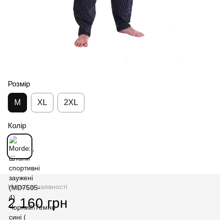
Розмір
M
XL
2XL
Колір
Немає в наявності
2 160 грн