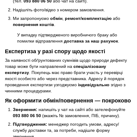
(тел.
093 880 06 50
або чат на сайті).
Надішліть фото/відео з номером замовлення.
Ми запропонуємо
обмін
,
ремонт/комплектацію
або
повернення коштів
.
У випадку підтвердженого виробничого браку або
помилки відправлення
доставка за наш рахунок
.
Експертиза у разі спору щодо якості
За наявності обґрунтованих сумнівів щодо природи дефекту
товар може бути направлений на
спеціалізовану
експертизу
. Покупець має право брати участь у перевірці
якості особисто або через представника. Адресу й порядок
проведення експертизи узгоджуємо
індивідуально
згідно з
чинними процедурами.
Як оформити обмін/повернення — покроково
Звернення:
напишіть у чат на сайті або зателефонуйте
093 880 06 50
(вкажіть № замовлення, ПІБ, причину).
Підтвердження:
менеджер погодить умови, адресу/
службу доставки та, за потреби, надішле форму
звернення.