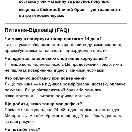
доставка у
бік магазину за рахунок покупця
;
якщо наш бік/виробничий брак
→
усі транспортні
витрати компенсуємо
.
Питання-Відповіді (FAQ)
Чи можу я повернути товар протягом 14 днів?
Так, за умови збереження товарного вигляду, комплектності,
ярликів/упаковки та наявності підтвердження оплати.
Чи підлягає поверненню спортивне харчування?
Ні, якщо воно належної якості. Це продовольчий товар, який
не підлягає поверненню згідно з чинними нормами.
Хто оплачує доставку при поверненні?
Якщо причина — не підійшов розмір/фасон, доставку оплачує
покупець. Якщо підтверджений брак або помилка
відвантаження — витрати покриває магазин.
Що робити, якщо товар має дефект?
Повідомте нас упродовж 24–48 годин, надішліть фото/відео.
Ми організуємо обмін/ремонт/рефанд. У разі браку доставка
за наш рахунок.
Чи потрібен чек?