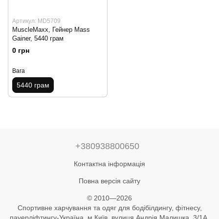
Артикул: MD5709
MuscleMaxx, Гейнер Mass
Gainer, 5440 грам
0 грн
Вага
5440 грам
+380938800650
Контактна інформація
Повна версія сайту
© 2010—2026
Спортивне харчування та одяг для бодібілдингу, фітнесу,
пауерліфтингу-Україна, м Київ, вулиця Андрія Малишка, 3/1А,