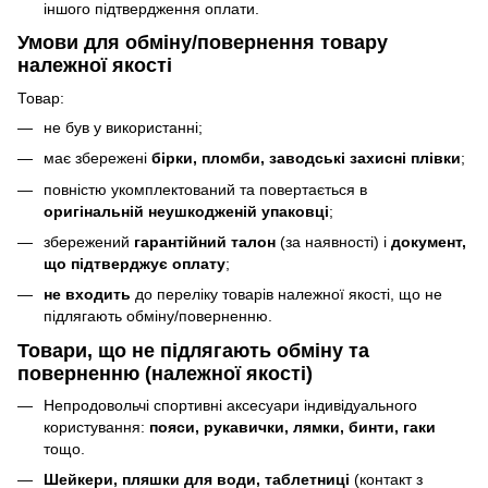
іншого підтвердження оплати.
Умови для обміну/повернення товару
належної якості
Товар:
не був у використанні;
має збережені
бірки, пломби, заводські захисні плівки
;
повністю укомплектований та повертається в
оригінальній неушкодженій упаковці
;
збережений
гарантійний талон
(за наявності) і
документ,
що підтверджує оплату
;
не входить
до переліку товарів належної якості, що не
підлягають обміну/поверненню.
Товари, що
не підлягають
обміну та
поверненню (належної якості)
Непродовольчі спортивні аксесуари індивідуального
користування:
пояси, рукавички, лямки, бинти, гаки
тощо.
Шейкери, пляшки для води, таблетниці
(контакт з