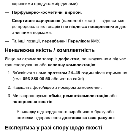
харчовими продуктами/рідинами).
Парфумерно-косметичні вироби
.
Спортивне харчування
(належної якості) — відноситься
до продовольчих товарів і
не підлягає поверненню
згідно
з чинними нормами.
Та інші позиції, передбачені
Переліком
КМУ.
Неналежна якість / комплектність
Якщо ви отримали товар із
дефектом
, пошкодженням під час
транспортування або
неповну комплектацію
:
Зв’яжіться з нами
протягом 24–48 годин
після отримання
(тел.
093 880 06 50
або чат на сайті).
Надішліть фото/відео з номером замовлення.
Ми запропонуємо
обмін
,
ремонт/комплектацію
або
повернення коштів
.
У випадку підтвердженого виробничого браку або
помилки відправлення
доставка за наш рахунок
.
Експертиза у разі спору щодо якості