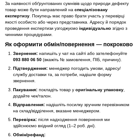
За наявності обґрунтованих сумнівів щодо природи дефекту
товар може бути направлений на
спеціалізовану
експертизу
. Покупець має право брати участь у перевірці
якості особисто або через представника. Адресу й порядок
проведення експертизи узгоджуємо
індивідуально
згідно з
чинними процедурами.
Як оформити обмін/повернення — покроково
Звернення:
напишіть у чат на сайті або зателефонуйте
093 880 06 50
(вкажіть № замовлення, ПІБ, причину).
Підтвердження:
менеджер погодить умови, адресу/
службу доставки та, за потреби, надішле форму
звернення.
Пакування:
покладіть товар у
оригінальну упаковку
,
додайте чек/талон.
Відправлення:
надішліть посилку зручним перевізником
на склад/відділення, вказане менеджером.
Перевірка:
після надходження повернення ми
здійснюємо вхідний огляд (1–2 роб. дні).
Обмін/рефанд: