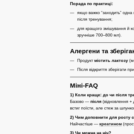
Порада по практиці:
якщо важко “заходить” одна 
після тренування;
для кращого змішування й к
зручніше 700–800 мл).
Алергени та зберіга
Продукт
містить лактозу
(м
Після відкриття зберігати пр
Міні-FAQ
1) Коли краще: до чи після т
Базово —
після
(відновлення + 
встиг поїсти, але стеж за шлунк
2) Чим доповнити для росту 
Найчастіше —
креатином
(прост
3) Чи можна на ніч?