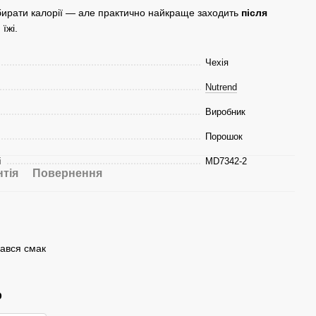
бирати калорії — але практично найкраще заходить
після
їжі.
Чехія
Nutrend
Виробник
Порошок
і
MD7342-2
нтія
Повернення
бався смак
р