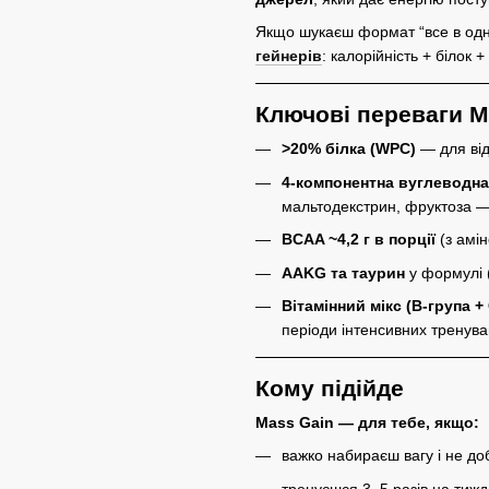
Якщо шукаєш формат “все в одно
гейнерів
: калорійність + білок
Ключові переваги M
>20% білка (WPC)
— для від
4-компонентна вуглеводна
мальтодекстрин, фруктоза — 
BCAA ~4,2 г в порції
(з амі
AAKG та таурин
у формулі (
Вітамінний мікс (B-група +
періоди інтенсивних тренува
Кому підійде
Mass Gain — для тебе, якщо:
важко набираєш вагу і не до
тренуєшся 3–5 разів на тиж