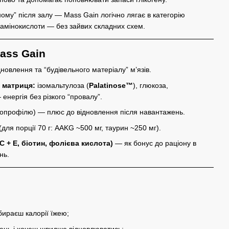
му” після залу — Mass Gain логічно лягає в категорію
 + амінокислоти — без зайвих складних схем.
ass Gain
новлення та “будівельного матеріалу” м’язів.
 матриця:
ізомальтулоза (
Palatinose™
), глюкоза,
енергія без різкого “провалу”.
нопрофілю) — плюс до відновлення після навантажень.
для порції 70 г: AAKG ~500 мг, таурин ~250 мг).
 C + E, біотин, фолієва кислота)
— як бонус до раціону в
нь.
бираєш калорії їжею;
день і хочеш швидше відновлюватись;