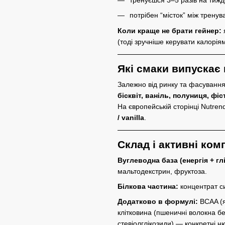
потрібен “місток” між трену
Коли краще не брати гейнер:
(тоді зручніше керувати калоріям
Які смаки випускає
Залежно від ринку та фасування,
бісквіт, ваніль, полуниця, ф
На європейській сторінці Nutren
/ vanilla
.
Склад і активні ко
Вуглеводна база (енергія + глі
мальтодекстрин, фруктоза.
Білкова частина:
концентрат с
Додатково в формулі:
BCAA (я
клітковина (пшеничні волокна бе
стевіолглікозиди) — конкретні н