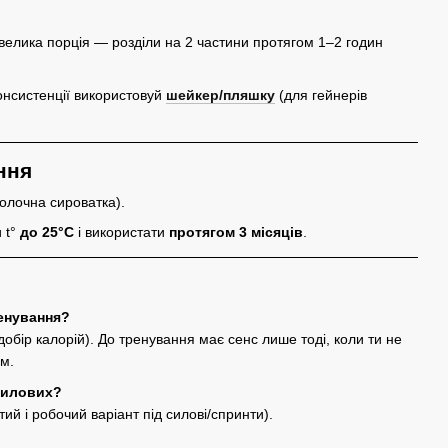
велика порція — розділи на 2 частини протягом 1–2 годин
онсистенції використовуй
шейкер/пляшку
(для гейнерів
ння
олочна сироватка).
и t°
до 25°C
і використати
протягом 3 місяців
.
ренування?
добір калорій). До тренування має сенс лише тоді, коли ти не
ом.
силових?
ий і робочий варіант під силові/спринти).