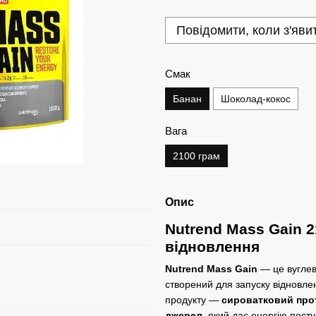
Повідомити, коли з'яви
Смак
Банан
Шоколад-кокос
Вага
2100 грам
Опис
Nutrend Mass Gain 2
відновлення
Nutrend Mass Gain
— це вуглев
створений для запуску відновле
продукту —
сироватковий про
джерел
, який дає енергію пост