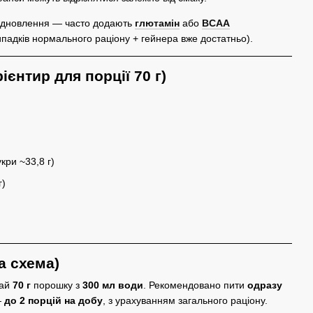
відновлення — часто додають
глютамін
або
BCAA
ипадків нормального раціону + гейнера вже достатньо).
ієнтир для порції 70 г)
:
укри ~33,8 г)
г)
а схема)
ай
70 г
порошку з
300 мл води
. Рекомендовано пити
одразу
—
до 2 порцій на добу
, з урахуванням загального раціону.