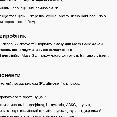
ванням і повноцінним прийомом їжі.
якщо твоя ціль — жорстка “сушка” або ти легко набираєш жир
и через протеїн/їжу).
 виробник
 виробник вказує такі варіанти смаку для Mass Gain:
банан,
істашка, шоколад+какао, шоколад+кокос
.
d для лінійки Mass Gain також часто фігурують
banana / biscuit
мпоненти
коген):
ізомальтулоза (
Palatinose™
), глюкоза,
ироваткового протеїну (WPC).
к частина амінопрофілю), L-глутамін, AAKG, таурин,
з глютену), вітамінний премікс, підсолоджувачі (сукралоза/
юанси можуть відрізнятися залежно від смаку.