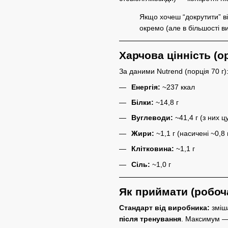
Якщо хочеш “докрутити” 
окремо (але в більшості в
Харчова цінність (ор
За даними Nutrend (порція 70 г)
Енергія:
~237 ккал
Білки:
~14,8 г
Вуглеводи:
~41,4 г (з них ц
Жири:
~1,1 г (насичені ~0,8 
Клітковина:
~1,1 г
Сіль:
~1,0 г
Як приймати (робоч
Стандарт від виробника:
зміш
після тренування
. Максимум 