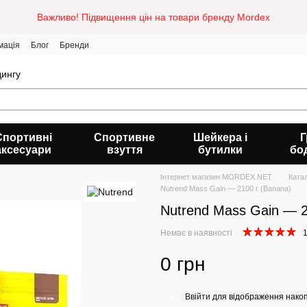
Важливо! Підвищення цін на товари бренду Mordex
мація
Блог
Бренди
дингу
Спортивні
Спортивне
Шейкера і
Г
аксесуари
взуття
бутилки
бо
Інтернет магазин MORDEX.NET
Ката
Nutrend Mass Gain — 2100 г (Banana)
Nutrend Mass Gain — 2
Немає в наявності
1
0 грн
Ввійти
для відображення накоп
%