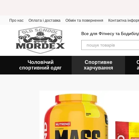
Перейти до основного контенту
Про нас
Оплата і доставка
Обмін та повернення
Контактна інфор
Все для Фітнесу та Бодибіл
Чоловічий
Спортивне
спортивний одяг
харчування