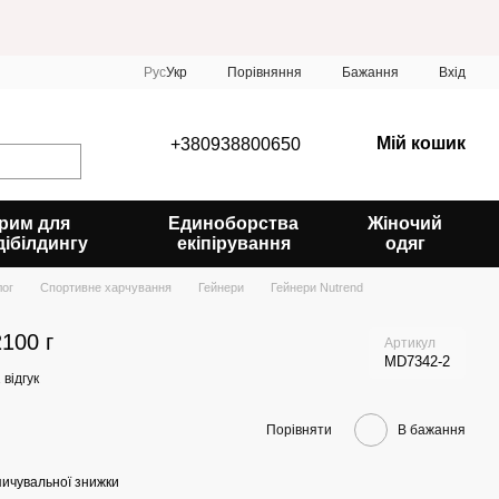
Порівняння
Рус
Укр
Бажання
Вхід
Мій кошик
+380938800650
рим для
Единоборства
Жіночий
дібілдингу
екіпірування
одяг
лог
Спортивне харчування
Гейнери
Гейнери Nutrend
100 г
Артикул
MD7342-2
 відгук
Порівняти
В бажання
ичувальної знижки