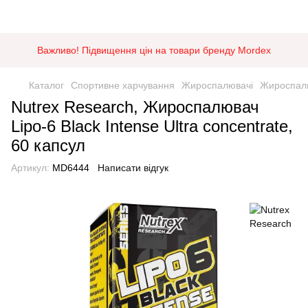
Важливо! Підвищення цін на товари бренду Mordex
Каталог
Спортивне харчування
Жироспалювачі
Жироспалю
Nutrex Research, Жироспалювач
Lipo-6 Black Intense Ultra concentrate,
60 капсул
Артикул:
MD6444
Написати відгук