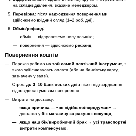
на склад/відділення, вказане менеджером.
Перевірка:
після надходження повернення ми
здійснюємо вхідний огляд (1–2 роб. дні).
Обмін/рефанд:
обмін — відправляємо нову позицію;
повернення — здійснюємо
рефанд
.
Повернення коштів
Переказ робимо
на той самий платіжний інструмент
, з
якого здійснювалась оплата (або на банківську карту,
зазначену у заяві).
Строк:
до 3–10 банківських днів
після підтвердження
відповідності умовам повернення.
Витрати на доставку:
якщо причина — «не підійшло/передумав»
→
доставка у
бік магазину за рахунок покупця
;
якщо наш бік/виробничий брак
→
усі транспортні
витрати компенсуємо
.