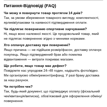
Питання-Відповіді (FAQ)
Чи можу я повернути товар протягом 14 днів?
Так, за умови збереження товарного вигляду, комплектності,
ярликів/упаковки та наявності підтвердження оплати.
Чи підлягає поверненню спортивне харчування?
Ні, якщо воно належної якості. Це продовольчий товар, який
не підлягає поверненню згідно з чинними нормами.
Хто оплачує доставку при поверненні?
Якщо причина — не підійшов розмір/фасон, доставку оплачує
покупець. Якщо підтверджений брак або помилка
відвантаження — витрати покриває магазин.
Що робити, якщо товар має дефект?
Повідомте нас упродовж 24–48 годин, надішліть фото/відео.
Ми організуємо обмін/ремонт/рефанд. У разі браку доставка
за наш рахунок.
Чи потрібен чек?
Так, будь-який документ, що підтверджує оплату (фіскальний
чек/квитанція/виписка), обов’язковий для оформлення обміну/
повернення.