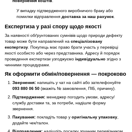
повернення коштів
.
У випадку підтвердженого виробничого браку або
помилки відправлення
доставка за наш рахунок
.
Експертиза у разі спору щодо якості
За наявності обґрунтованих сумнівів щодо природи дефекту
товар може бути направлений на
спеціалізовану
експертизу
. Покупець має право брати участь у перевірці
якості особисто або через представника. Адресу й порядок
проведення експертизи узгоджуємо
індивідуально
згідно з
чинними процедурами.
Як оформити обмін/повернення — покроково
Звернення:
напишіть у чат на сайті або зателефонуйте
093 880 06 50
(вкажіть № замовлення, ПІБ, причину).
Підтвердження:
менеджер погодить умови, адресу/
службу доставки та, за потреби, надішле форму
звернення.
Пакування:
покладіть товар у
оригінальну упаковку
,
додайте чек/талон.
Відправлення:
надішліть посилку зручним перевізником