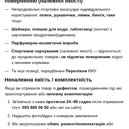
поверненню (належної якості)
Непродовольчі спортивні аксесуари індивідуального
користування:
пояси, рукавички, лямки, бинти, гаки
тощо.
Шейкери, пляшки для води, таблетниці
(контакт з
харчовими продуктами/рідинами).
Парфумерно-косметичні вироби
.
Спортивне харчування
(належної якості) — відноситься
до продовольчих товарів і
не підлягає поверненню
згідно
з чинними нормами.
Та інші позиції, передбачені
Переліком
КМУ.
Неналежна якість / комплектність
Якщо ви отримали товар із
дефектом
, пошкодженням під час
транспортування або
неповну комплектацію
:
Зв’яжіться з нами
протягом 24–48 годин
після отримання
(тел.
093 880 06 50
або чат на сайті).
Надішліть фото/відео з номером замовлення.
Ми запропонуємо
обмін
,
ремонт/комплектацію
або