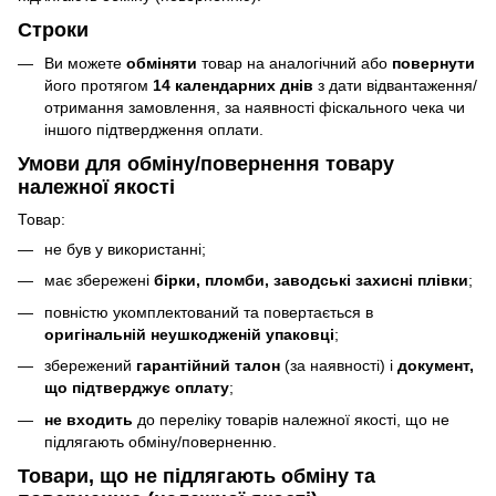
Строки
Ви можете
обміняти
товар на аналогічний або
повернути
його протягом
14 календарних днів
з дати відвантаження/
отримання замовлення, за наявності фіскального чека чи
іншого підтвердження оплати.
Умови для обміну/повернення товару
належної якості
Товар:
не був у використанні;
має збережені
бірки, пломби, заводські захисні плівки
;
повністю укомплектований та повертається в
оригінальній неушкодженій упаковці
;
збережений
гарантійний талон
(за наявності) і
документ,
що підтверджує оплату
;
не входить
до переліку товарів належної якості, що не
підлягають обміну/поверненню.
Товари, що
не підлягають
обміну та