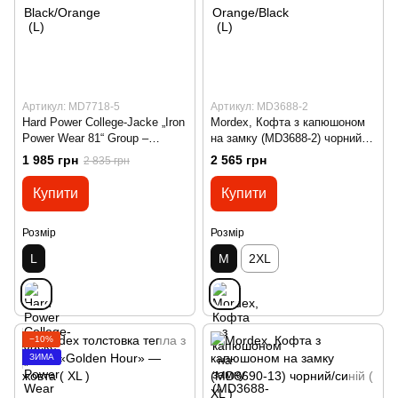
Артикул: MD7718-5
Артикул: MD3688-2
Hard Power College-Jacke „Iron
Mordex, Кофта з капюшоном
Power Wear 81“ Group –
на замку (MD3688-2) чорний /
Black/White (L)
зелений ( M )
1 985 грн
2 565 грн
2 835 грн
Купити
Купити
Розмір
Розмір
L
M
2XL
−10%
ЗИМА