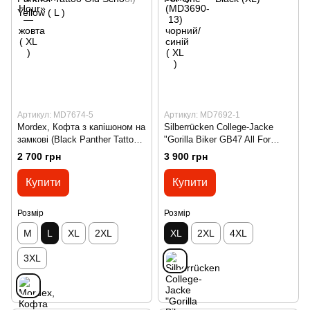
Артикул: MD7674-5
Артикул: MD7692-1
Mordex, Кофта з капішоном на
Silberrücken College-Jacke
замкові (Black Panther Tattoo
"Gorilla Biker GB47 All For
Old School) Yellow ( L )
One" – Black (XL)
2 700 грн
3 900 грн
Купити
Купити
Розмір
Розмір
M
L
XL
2XL
XL
2XL
4XL
3XL