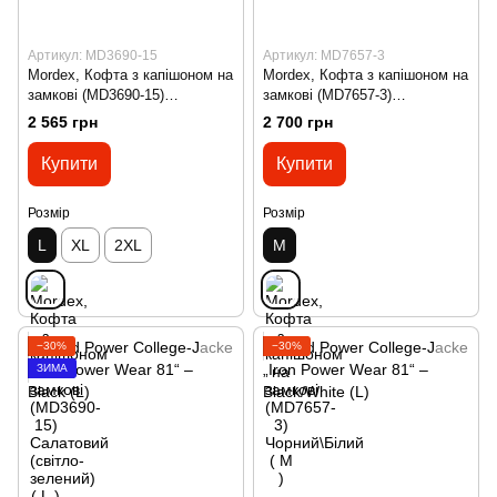
Артикул: MD3690-15
Артикул: MD7657-3
Mordex, Кофта з капішоном на
Mordex, Кофта з капішоном на
замкові (MD3690-15)
замкові (MD7657-3)
Салатовий (світло-зелений) (
Чорний\Білий ( M )
2 565 грн
2 700 грн
L )
Купити
Купити
Розмір
Розмір
L
XL
2XL
M
−30%
−30%
ЗИМА