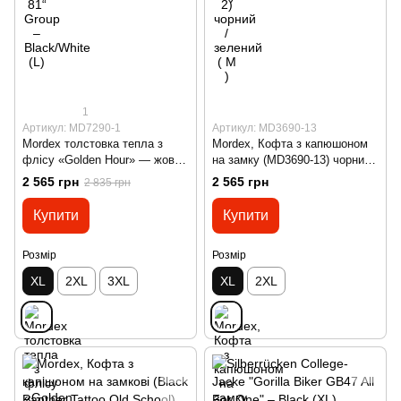
1
Артикул: MD7290-1
Артикул: MD3690-13
Mordex толстовка тепла з
Mordex, Кофта з капюшоном
флісу «Golden Hour» — жовта
на замку (MD3690-13) чорний/
( XL )
синій ( XL )
2 565 грн
2 565 грн
2 835 грн
Купити
Купити
Розмір
Розмір
XL
2XL
3XL
XL
2XL