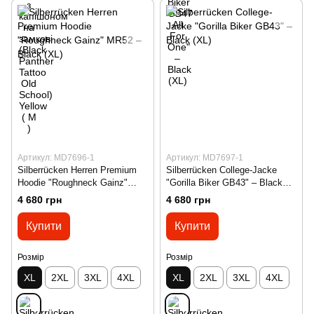
Артикул: MD7696-1
Артикул: MD7697-1
Silberrücken Herren Premium
Silberrücken College-Jacke
Hoodie "Roughneck Gainz"
"Gorilla Biker GB43" – Black
MR52 – Black (XL)
(XL)
4 680 грн
4 680 грн
Купити
Купити
Розмір
Розмір
XL
2XL
3XL
4XL
XL
2XL
3XL
4XL