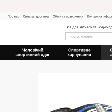
Перейти до основного контенту
Про нас
Оплата і доставка
Обмін та повернення
Контактна інфор
Все для Фітнесу та Бодибіл
Чоловічий
Спортивне
спортивний одяг
харчування