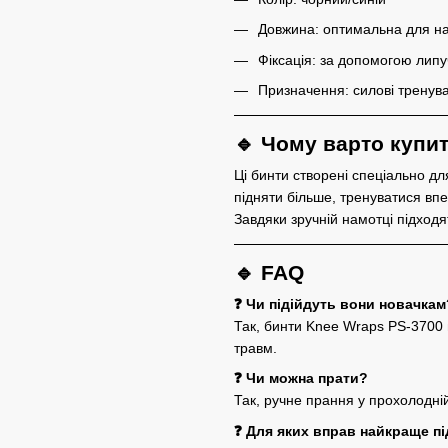
Довжина: оптимальна для на
Фіксація: за допомогою липуч
Призначення: силові тренува
🔹 Чому варто купи
Ці бинти створені спеціально д
підняти більше, тренуватися вп
Завдяки зручній намотці підходя
🔹 FAQ
❓ Чи підійдуть вони новачкам
Так, бинти Knee Wraps PS-3700 
травм.
❓ Чи можна прати?
Так, ручне прання у прохолодній
❓ Для яких вправ найкраще п