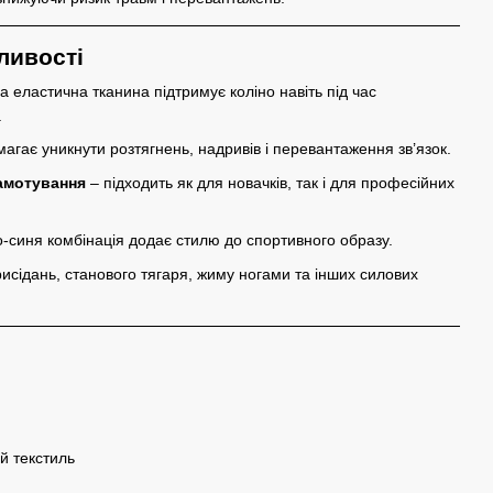
ливості
а еластична тканина підтримує коліно навіть під час
.
агає уникнути розтягнень, надривів і перевантаження зв’язок.
амотування
– підходить як для новачків, так і для професійних
-синя комбінація додає стилю до спортивного образу.
исідань, станового тягаря, жиму ногами та інших силових
й текстиль