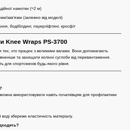
дійної намотки (≈2 м)
ки/зав’язки (залежно від моделі)
ння, бодібілдинг, пауерліфтинг, кросфіт
ти Knee Wraps PS-3700
ля тих, хто працює з великими вагами. Вони допомагають
евненіше та захищати колінні суглоби від перевантаження.
ть для спортсменів будь-якого рівня.
?
можна використовувати навіть початківцям для профілактики
 воді збереже еластичність матеріалу.
ідходять?