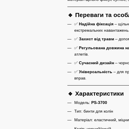
🔹 Переваги та особ
✅
Надійна фіксація
– щільн
екстремальних навантажень
✅
Захист від травм
– допом
✅
Регульована довжина н
атлетів.
✅
Сучасний дизайн
– чорно
✅
Універсальність
– для пр
вправ.
🔹 Характеристики
Модель:
PS-3700
Тип: бинти для колін
Матеріал: еластичний, міцни
Колір: чорний/синій