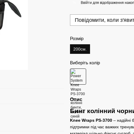
Ввійти
для відображення накоп
%
Повідомити, коли з'яви
Розмір
200см.
Виберіть колір
Опис
Бинт колінний чорн
Knee Wraps PS-3700
– надійні 
підтримки під час важких трену
матеріал щільно фіксує суглоб,