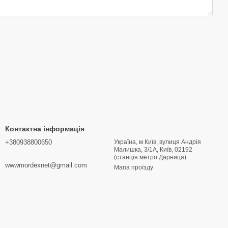
Контактна інформація
+380938800650
Україна, м Київ, вулиця Андрія
Малишка, 3/1А, Київ, 02192
(станція метро Дарниця)
wwwmordexnet@gmail.com
Мапа проїзду