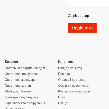
Оцініть товар
Надіслати
Каталог
Клієнтам
Чоловічий спортивний одяг
Вхід до кабінету
Спортивне харчування
Про нас
Спортивні аксесуари
Оплата і доставка
Спортивне взуття
Обмін та повернення
Шейкера і бутилки
Контактна інформація
Грим для бодібілдингу
Блог
Единоборства екіпірування
Бренди
Жіночий одяг