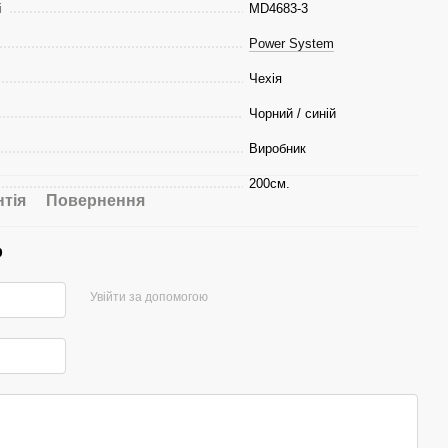
і
MD4683-3
Power System
Чехія
Чорний / синій
Виробник
200см.
нтія
Повернення
р
Увійти за допомогою