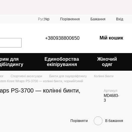
Порівняння
Рус
Укр
Бажання
Вхід
Мій кошик
+380938800650
рим для
Единоборства
Жіночий
дібілдингу
екіпірування
одяг
лог
Спортивні аксесуари
Бинти для пауерліфтингу
Колінні бинти
tem Knee Wraps PS-3700 — колінні бинти, чорний/синій
ps PS-3700 — колінні бинти,
Артикул
MD4683-
3
Порівняти
В бажання