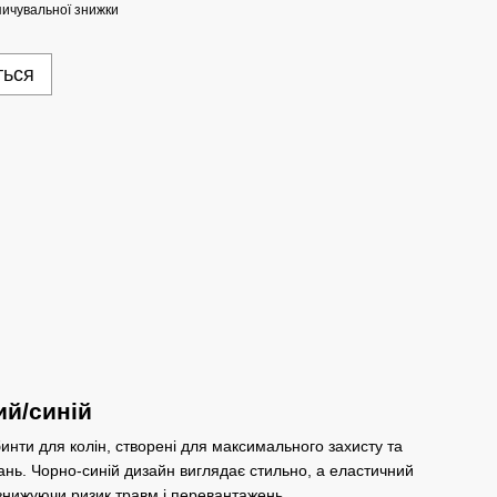
ичувальної знижки
ться
ий/синій
бинти для колін, створені для максимального захисту та
вань. Чорно-синій дизайн виглядає стильно, а еластичний
 знижуючи ризик травм і перевантажень.