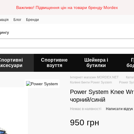
Важливо! Підвищення цін на товари бренду Mordex
мація
Блог
Бренди
дингу
Спортивні
Спортивне
Шейкера і
Г
аксесуари
взуття
бутилки
бо
Інтернет магазин MORDEX.NET
Ката
Колінні бинти Power System
Power Sys
Power System Knee Wra
чорний/синій
Немає в наявності
Написати відгук
950 грн