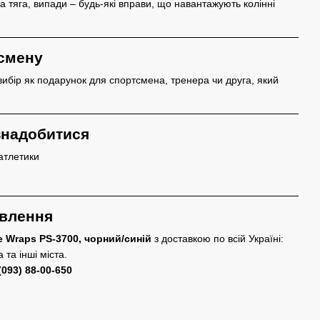
 тяга, випади – будь-які вправи, що навантажують колінні
тсмену
ибір як подарунок для спортсмена, тренера чи друга, який
знадобитися
атлетики
овлення
e Wraps PS-3700, чорний/синій
з доставкою по всій Україні:
 та інші міста.
(093) 88-00-650