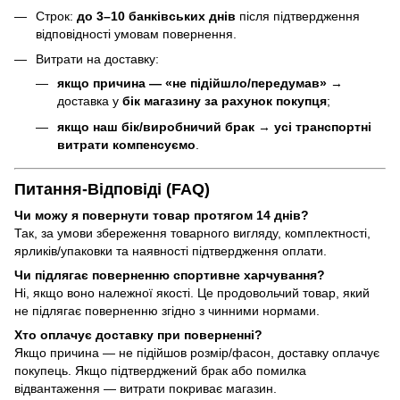
Строк:
до 3–10 банківських днів
після підтвердження
відповідності умовам повернення.
Витрати на доставку:
якщо причина — «не підійшло/передумав»
→
доставка у
бік магазину за рахунок покупця
;
якщо наш бік/виробничий брак
→
усі транспортні
витрати компенсуємо
.
Питання-Відповіді (FAQ)
Чи можу я повернути товар протягом 14 днів?
Так, за умови збереження товарного вигляду, комплектності,
ярликів/упаковки та наявності підтвердження оплати.
Чи підлягає поверненню спортивне харчування?
Ні, якщо воно належної якості. Це продовольчий товар, який
не підлягає поверненню згідно з чинними нормами.
Хто оплачує доставку при поверненні?
Якщо причина — не підійшов розмір/фасон, доставку оплачує
покупець. Якщо підтверджений брак або помилка
відвантаження — витрати покриває магазин.