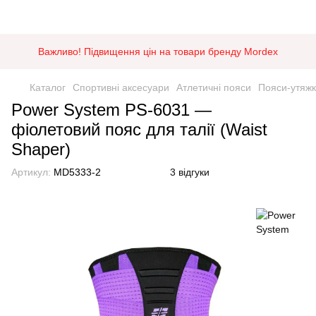
Важливо! Підвищення цін на товари бренду Mordex
Каталог
Спортивні аксесуари
Атлетичні пояси
Пояси-утяжки
Power System PS-6031 —
фіолетовий пояс для талії (Waist
Shaper)
Артикул:
MD5333-2
3 відгуки