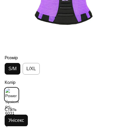
Розмір
S/M
L/XL
Колір
Стать
Унісекс