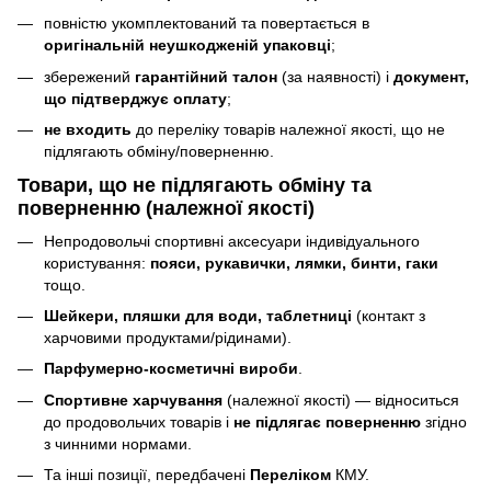
повністю укомплектований та повертається в
оригінальній неушкодженій упаковці
;
збережений
гарантійний талон
(за наявності) і
документ,
що підтверджує оплату
;
не входить
до переліку товарів належної якості, що не
підлягають обміну/поверненню.
Товари, що
не підлягають
обміну та
поверненню (належної якості)
Непродовольчі спортивні аксесуари індивідуального
користування:
пояси, рукавички, лямки, бинти, гаки
тощо.
Шейкери, пляшки для води, таблетниці
(контакт з
харчовими продуктами/рідинами).
Парфумерно-косметичні вироби
.
Спортивне харчування
(належної якості) — відноситься
до продовольчих товарів і
не підлягає поверненню
згідно
з чинними нормами.
Та інші позиції, передбачені
Переліком
КМУ.