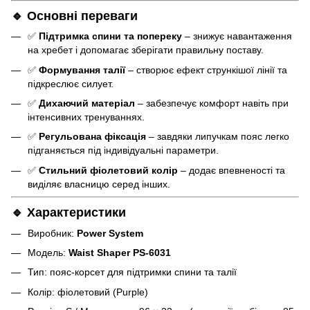
🔹 Основні переваги
✅
Підтримка спини та попереку
– знижує навантаження
на хребет і допомагає зберігати правильну поставу.
✅
Формування талії
– створює ефект стрункішої лінії та
підкреслює силует.
✅
Дихаючий матеріал
– забезпечує комфорт навіть при
інтенсивних тренуваннях.
✅
Регульована фіксація
– завдяки липучкам пояс легко
підганяється під індивідуальні параметри.
✅
Стильний фіолетовий колір
– додає впевненості та
виділяє власницю серед інших.
🔹 Характеристики
Виробник:
Power System
Модель:
Waist Shaper PS-6031
Тип: пояс-корсет для підтримки спини та талії
Колір: фіолетовий (Purple)