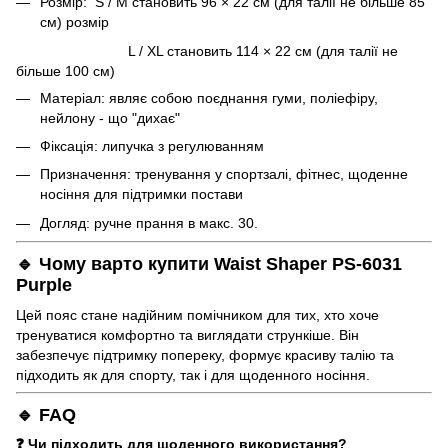
Розмір: S / M становить 96 × 22 см (для талії не більше 85
см) розмір
L / XL становить 114 × 22 см (для талії не
більше 100 см)
Матеріал: являє собою поєднання гуми, поліефіру,
нейлону - що "дихає"
Фіксація: липучка з регулюванням
Призначення: тренування у спортзалі, фітнес, щоденне
носіння для підтримки постави
Догляд: ручне прання в макс. 30.
🔹 Чому варто купити Waist Shaper PS-6031
Purple
Цей пояс стане надійним помічником для тих, хто хоче
тренуватися комфортно та виглядати стрункіше. Він
забезпечує підтримку попереку, формує красиву талію та
підходить як для спорту, так і для щоденного носіння.
🔹 FAQ
❓ Чи підходить для щоденного використання?