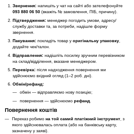
Звернення:
напишіть у чат на сайті або зателефонуйте
093 880 06 50
(вкажіть № замовлення, ПІБ, причину).
Підтвердження:
менеджер погодить умови, адресу/
службу доставки та, за потреби, надішле форму
звернення.
Пакування:
покладіть товар у
оригінальну упаковку
,
додайте чек/талон.
Відправлення:
надішліть посилку зручним перевізником
на склад/відділення, вказане менеджером.
Перевірка:
після надходження повернення ми
здійснюємо вхідний огляд (1–2 роб. дні).
Обмін/рефанд:
обмін — відправляємо нову позицію;
повернення — здійснюємо
рефанд
.
Повернення коштів
Переказ робимо
на той самий платіжний інструмент
, з
якого здійснювалась оплата (або на банківську карту,
зазначену у заяві).