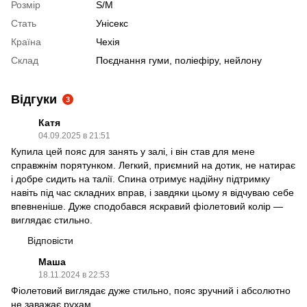
Розмір
S/M
Стать
Унісекс
Країна
Чехія
Склад
Поєднання гуми, поліефіру, нейлону
Відгуки
3
Катя
04.09.2025 в 21:51
Купила цей пояс для занять у залі, і він став для мене
справжнім порятунком. Легкий, приємний на дотик, не натирає
і добре сидить на талії. Спина отримує надійну підтримку
навіть під час складних вправ, і завдяки цьому я відчуваю себе
впевненіше. Дуже сподобався яскравий фіолетовий колір —
виглядає стильно.
Відповісти
Маша
18.11.2024 в 22:53
Фіолетовий виглядає дуже стильно, пояс зручний і абсолютно
не заважає рухам.