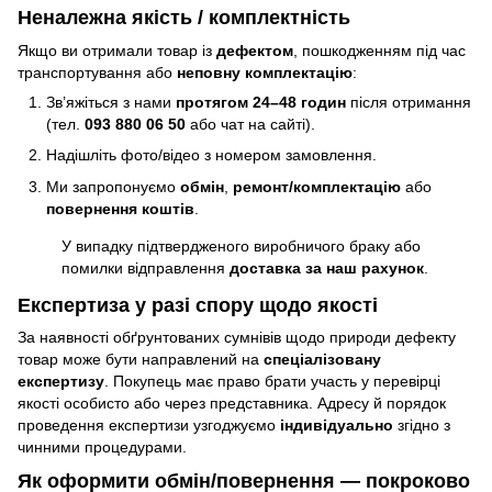
Неналежна якість / комплектність
Якщо ви отримали товар із
дефектом
, пошкодженням під час
транспортування або
неповну комплектацію
:
Зв’яжіться з нами
протягом 24–48 годин
після отримання
(тел.
093 880 06 50
або чат на сайті).
Надішліть фото/відео з номером замовлення.
Ми запропонуємо
обмін
,
ремонт/комплектацію
або
повернення коштів
.
У випадку підтвердженого виробничого браку або
помилки відправлення
доставка за наш рахунок
.
Експертиза у разі спору щодо якості
За наявності обґрунтованих сумнівів щодо природи дефекту
товар може бути направлений на
спеціалізовану
експертизу
. Покупець має право брати участь у перевірці
якості особисто або через представника. Адресу й порядок
проведення експертизи узгоджуємо
індивідуально
згідно з
чинними процедурами.
Як оформити обмін/повернення — покроково