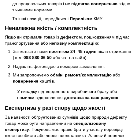
до продовольчих товарів і
не підлягає поверненню
згідно
з чинними нормами.
Та інші позиції, передбачені
Переліком
КМУ.
Неналежна якість / комплектність
Якщо ви отримали товар із
дефектом
, пошкодженням під час
транспортування або
неповну комплектацію
:
Зв’яжіться з нами
протягом 24–48 годин
після отримання
(тел.
093 880 06 50
або чат на сайті).
Надішліть фото/відео з номером замовлення.
Ми запропонуємо
обмін
,
ремонт/комплектацію
або
повернення коштів
.
У випадку підтвердженого виробничого браку або
помилки відправлення
доставка за наш рахунок
.
Експертиза у разі спору щодо якості
За наявності обґрунтованих сумнівів щодо природи дефекту
товар може бути направлений на
спеціалізовану
експертизу
. Покупець має право брати участь у перевірці
якості особисто або через представника. Адресу й порядок