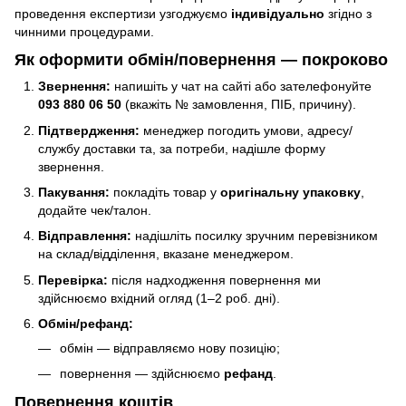
проведення експертизи узгоджуємо
індивідуально
згідно з
чинними процедурами.
Як оформити обмін/повернення — покроково
Звернення:
напишіть у чат на сайті або зателефонуйте
093 880 06 50
(вкажіть № замовлення, ПІБ, причину).
Підтвердження:
менеджер погодить умови, адресу/
службу доставки та, за потреби, надішле форму
звернення.
Пакування:
покладіть товар у
оригінальну упаковку
,
додайте чек/талон.
Відправлення:
надішліть посилку зручним перевізником
на склад/відділення, вказане менеджером.
Перевірка:
після надходження повернення ми
здійснюємо вхідний огляд (1–2 роб. дні).
Обмін/рефанд:
обмін — відправляємо нову позицію;
повернення — здійснюємо
рефанд
.
Повернення коштів