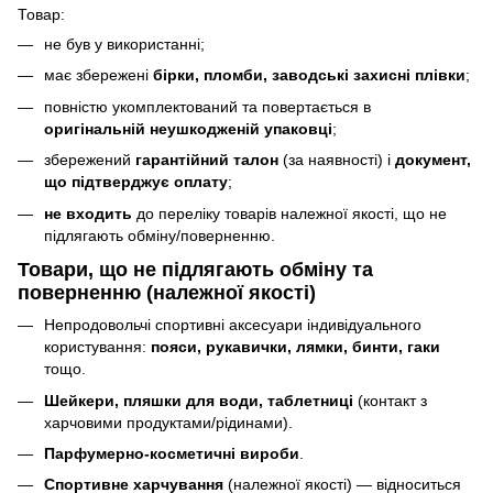
Товар:
не був у використанні;
має збережені
бірки, пломби, заводські захисні плівки
;
повністю укомплектований та повертається в
оригінальній неушкодженій упаковці
;
збережений
гарантійний талон
(за наявності) і
документ,
що підтверджує оплату
;
не входить
до переліку товарів належної якості, що не
підлягають обміну/поверненню.
Товари, що
не підлягають
обміну та
поверненню (належної якості)
Непродовольчі спортивні аксесуари індивідуального
користування:
пояси, рукавички, лямки, бинти, гаки
тощо.
Шейкери, пляшки для води, таблетниці
(контакт з
харчовими продуктами/рідинами).
Парфумерно-косметичні вироби
.
Спортивне харчування
(належної якості) — відноситься