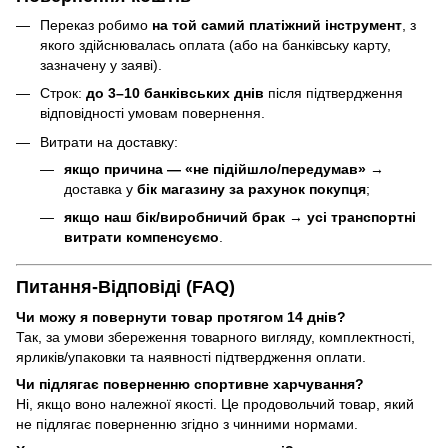
Переказ робимо
на той самий платіжний інструмент
, з
якого здійснювалась оплата (або на банківську карту,
зазначену у заяві).
Строк:
до 3–10 банківських днів
після підтвердження
відповідності умовам повернення.
Витрати на доставку:
якщо причина — «не підійшло/передумав»
→
доставка у
бік магазину за рахунок покупця
;
якщо наш бік/виробничий брак
→
усі транспортні
витрати компенсуємо
.
Питання-Відповіді (FAQ)
Чи можу я повернути товар протягом 14 днів?
Так, за умови збереження товарного вигляду, комплектності,
ярликів/упаковки та наявності підтвердження оплати.
Чи підлягає поверненню спортивне харчування?
Ні, якщо воно належної якості. Це продовольчий товар, який
не підлягає поверненню згідно з чинними нормами.