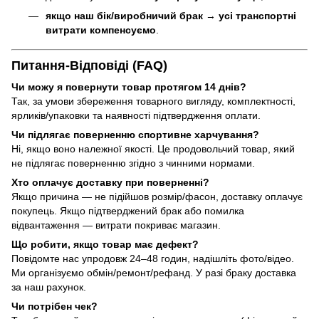
якщо наш бік/виробничий брак
→
усі транспортні
витрати компенсуємо
.
Питання-Відповіді (FAQ)
Чи можу я повернути товар протягом 14 днів?
Так, за умови збереження товарного вигляду, комплектності,
ярликів/упаковки та наявності підтвердження оплати.
Чи підлягає поверненню спортивне харчування?
Ні, якщо воно належної якості. Це продовольчий товар, який
не підлягає поверненню згідно з чинними нормами.
Хто оплачує доставку при поверненні?
Якщо причина — не підійшов розмір/фасон, доставку оплачує
покупець. Якщо підтверджений брак або помилка
відвантаження — витрати покриває магазин.
Що робити, якщо товар має дефект?
Повідомте нас упродовж 24–48 годин, надішліть фото/відео.
Ми організуємо обмін/ремонт/рефанд. У разі браку доставка
за наш рахунок.
Чи потрібен чек?