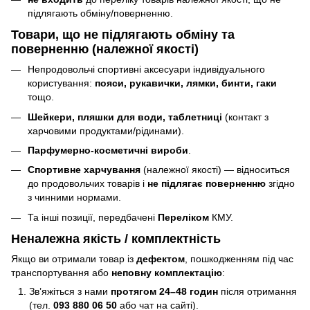
підлягають обміну/поверненню.
Товари, що
не підлягають
обміну та
поверненню (належної якості)
Непродовольчі спортивні аксесуари індивідуального
користування:
пояси, рукавички, лямки, бинти, гаки
тощо.
Шейкери, пляшки для води, таблетниці
(контакт з
харчовими продуктами/рідинами).
Парфумерно-косметичні вироби
.
Спортивне харчування
(належної якості) — відноситься
до продовольчих товарів і
не підлягає поверненню
згідно
з чинними нормами.
Та інші позиції, передбачені
Переліком
КМУ.
Неналежна якість / комплектність
Якщо ви отримали товар із
дефектом
, пошкодженням під час
транспортування або
неповну комплектацію
:
Зв’яжіться з нами
протягом 24–48 годин
після отримання
(тел.
093 880 06 50
або чат на сайті).