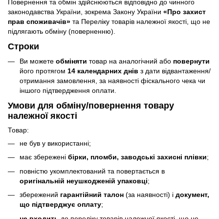
Повернення та обмін здійснюються відповідно до чинного
законодавства України, зокрема Закону України
«Про захист
прав споживачів»
та Переліку товарів належної якості, що не
підлягають обміну (поверненню).
Строки
Ви можете
обміняти
товар на аналогічний або
повернути
його протягом
14 календарних днів
з дати відвантаження/
отримання замовлення, за наявності фіскального чека чи
іншого підтвердження оплати.
Умови для обміну/повернення товару
належної якості
Товар:
не був у використанні;
має збережені
бірки, пломби, заводські захисні плівки
;
повністю укомплектований та повертається в
оригінальній неушкодженій упаковці
;
збережений
гарантійний талон
(за наявності) і
документ,
що підтверджує оплату
;
не входить
до переліку товарів належної якості, що не