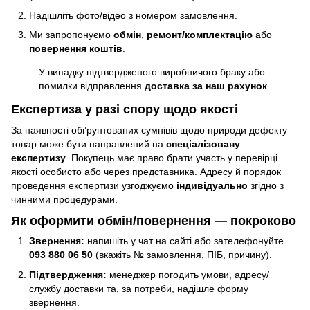
Надішліть фото/відео з номером замовлення.
Ми запропонуємо
обмін
,
ремонт/комплектацію
або
повернення коштів
.
У випадку підтвердженого виробничого браку або
помилки відправлення
доставка за наш рахунок
.
Експертиза у разі спору щодо якості
За наявності обґрунтованих сумнівів щодо природи дефекту
товар може бути направлений на
спеціалізовану
експертизу
. Покупець має право брати участь у перевірці
якості особисто або через представника. Адресу й порядок
проведення експертизи узгоджуємо
індивідуально
згідно з
чинними процедурами.
Як оформити обмін/повернення — покроково
Звернення:
напишіть у чат на сайті або зателефонуйте
093 880 06 50
(вкажіть № замовлення, ПІБ, причину).
Підтвердження:
менеджер погодить умови, адресу/
службу доставки та, за потреби, надішле форму
звернення.