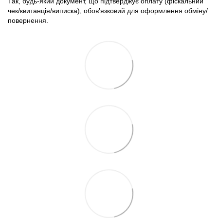
Так, будь-який документ, що підтверджує оплату (фіскальний
чек/квитанція/виписка), обов’язковий для оформлення обміну/
повернення.