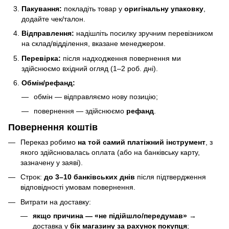
Пакування:
покладіть товар у
оригінальну упаковку
,
додайте чек/талон.
Відправлення:
надішліть посилку зручним перевізником
на склад/відділення, вказане менеджером.
Перевірка:
після надходження повернення ми
здійснюємо вхідний огляд (1–2 роб. дні).
Обмін/рефанд:
обмін — відправляємо нову позицію;
повернення — здійснюємо
рефанд
.
Повернення коштів
Переказ робимо
на той самий платіжний інструмент
, з
якого здійснювалась оплата (або на банківську карту,
зазначену у заяві).
Строк:
до 3–10 банківських днів
після підтвердження
відповідності умовам повернення.
Витрати на доставку:
якщо причина — «не підійшло/передумав»
→
доставка у
бік магазину за рахунок покупця
;