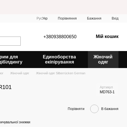
Порівняння
Рус
Укр
Бажання
Вхід
Мій кошик
+380938800650
рим для
Единоборства
Жіночий
дібілдингу
екіпірування
одяг
лог
Жіночий одяг
Жіночий одяг Silberrücken German
SR101
Артикул
MD763-1
Порівняти
В бажання
ичувальної знижки