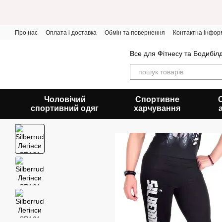
Перейти до основного контенту
Про нас
Оплата і доставка
Обмін та повернення
Контактна інфор
Все для Фітнесу та Бодибіл
Чоловічий
Спортивне
спортивний одяг
харчування