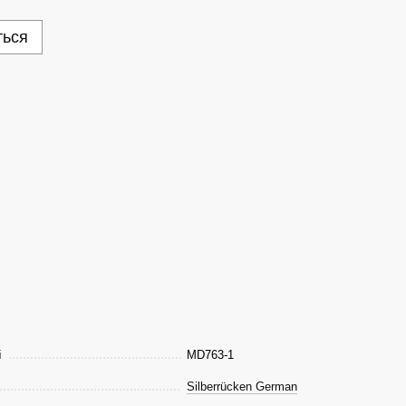
ться
і
MD763-1
Silberrücken German