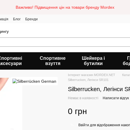
Важливо! Підвищення цін на товари бренду Mordex
мація
Блог
Бренди
дингу
Спортивні
Спортивне
Шейкера і
Г
аксесуари
взуття
бутилки
бо
Інтернет магазин MORDEX.NET
Ката
Silberrucken, Легінси SR101
Silberrucken, Легінси 
Немає в наявності
Написати відгук
0 грн
Ввійти
для відображення накоп
%