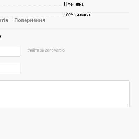
Німеччина
100% бавовна
нтія
Повернення
р
Увійти за допомогою