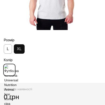
Розмір
L
XL
Колір
Немає в наявності
0 грн