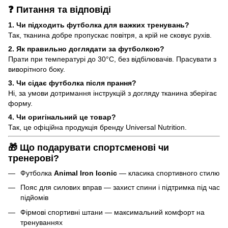
❓ Питання та відповіді
1. Чи підходить футболка для важких тренувань?
Так, тканина добре пропускає повітря, а крій не сковує рухів.
2. Як правильно доглядати за футболкою?
Прати при температурі до 30°C, без відбілювачів. Прасувати з
виворітного боку.
3. Чи сідає футболка після прання?
Ні, за умови дотримання інструкцій з догляду тканина зберігає
форму.
4. Чи оригінальний це товар?
Так, це офіційна продукція бренду Universal Nutrition.
🎁 Що подарувати спортсменові чи
тренерові?
Футболка
Animal Iron Iconic
— класика спортивного стилю
Пояс для силових вправ — захист спини і підтримка під час
підйомів
Фірмові спортивні штани — максимальний комфорт на
тренуваннях