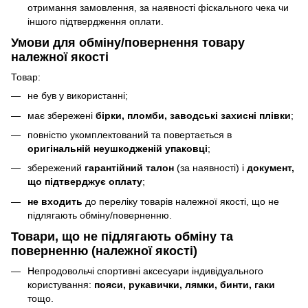
отримання замовлення, за наявності фіскального чека чи
іншого підтвердження оплати.
Умови для обміну/повернення товару
належної якості
Товар:
не був у використанні;
має збережені
бірки, пломби, заводські захисні плівки
;
повністю укомплектований та повертається в
оригінальній неушкодженій упаковці
;
збережений
гарантійний талон
(за наявності) і
документ,
що підтверджує оплату
;
не входить
до переліку товарів належної якості, що не
підлягають обміну/поверненню.
Товари, що
не підлягають
обміну та
поверненню (належної якості)
Непродовольчі спортивні аксесуари індивідуального
користування:
пояси, рукавички, лямки, бинти, гаки
тощо.