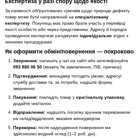
Експертиза у разі спору щодо якості
За наявності обґрунтованих сумнівів щодо природи дефекту
товар може бути направлений на
спеціалізовану
експертизу
. Покупець має право брати участь у перевірці
якості особисто або через представника. Адресу й порядок
проведення експертизи узгоджуємо
індивідуально
згідно з
чинними процедурами.
Як оформити обмін/повернення — покроково
Звернення:
напишіть у чат на сайті або зателефонуйте
093 880 06 50
(вкажіть № замовлення, ПІБ, причину).
Підтвердження:
менеджер погодить умови, адресу/
службу доставки та, за потреби, надішле форму
звернення.
Пакування:
покладіть товар у
оригінальну упаковку
,
додайте чек/талон.
Відправлення:
надішліть посилку зручним перевізником
на склад/відділення, вказане менеджером.
Перевірка:
після надходження повернення ми
здійснюємо вхідний огляд (1–2 роб. дні).