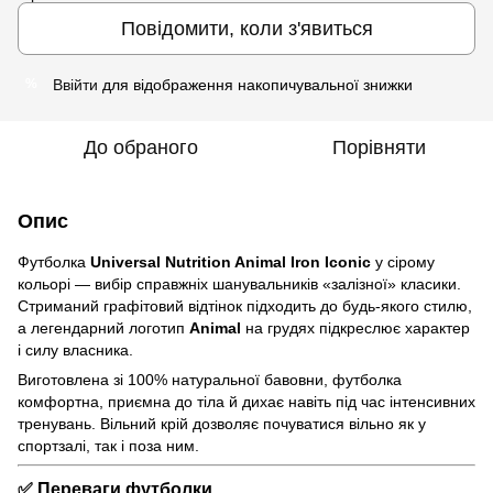
Повідомити, коли з'явиться
Ввійти
для відображення накопичувальної знижки
%
До обраного
Порівняти
Опис
Футболка
Universal Nutrition Animal Iron Iconic
у сірому
кольорі — вибір справжніх шанувальників «залізної» класики.
Стриманий графітовий відтінок підходить до будь-якого стилю,
а легендарний логотип
Animal
на грудях підкреслює характер
і силу власника.
Виготовлена зі 100% натуральної бавовни, футболка
комфортна, приємна до тіла й дихає навіть під час інтенсивних
тренувань. Вільний крій дозволяє почуватися вільно як у
спортзалі, так і поза ним.
✅ Переваги футболки