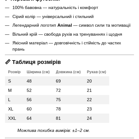
100% бавовна — натуральність і комфорт
Сірий колір — універсальний і стильний
Легендарний логотип
Animal
— символ сили та мотивації
Вільний крій — свобода рухів на тренуваннях і щодня
Якісний матеріал — довговічність і стійкість до частих
прань
📏 Таблиця розмірів
Розмір
Ширина (см)
Довжина (см)
Рукав (см)
S
48
69
20
M
52
72
21
L
56
75
22
XL
60
78
23
XXL
64
81
24
Можлива похибка вимірів: ±1–2 см.