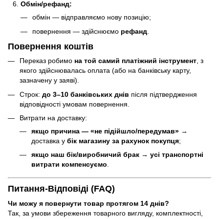
Обмін/рефанд:
обмін — відправляємо нову позицію;
повернення — здійснюємо
рефанд
.
Повернення коштів
Переказ робимо
на той самий платіжний інструмент
, з
якого здійснювалась оплата (або на банківську карту,
зазначену у заяві).
Строк:
до 3–10 банківських днів
після підтвердження
відповідності умовам повернення.
Витрати на доставку:
якщо причина — «не підійшло/передумав»
→
доставка у
бік магазину за рахунок покупця
;
якщо наш бік/виробничий брак
→
усі транспортні
витрати компенсуємо
.
Питання-Відповіді (FAQ)
Чи можу я повернути товар протягом 14 днів?
Так, за умови збереження товарного вигляду, комплектності,