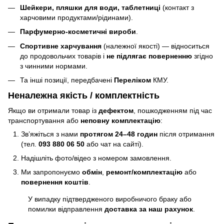
Шейкери, пляшки для води, таблетниці
(контакт з
харчовими продуктами/рідинами).
Парфумерно-косметичні вироби
.
Спортивне харчування
(належної якості) — відноситься
до продовольчих товарів і
не підлягає поверненню
згідно
з чинними нормами.
Та інші позиції, передбачені
Переліком
КМУ.
Неналежна якість / комплектність
Якщо ви отримали товар із
дефектом
, пошкодженням під час
транспортування або
неповну комплектацію
:
Зв’яжіться з нами
протягом 24–48 годин
після отримання
(тел.
093 880 06 50
або чат на сайті).
Надішліть фото/відео з номером замовлення.
Ми запропонуємо
обмін
,
ремонт/комплектацію
або
повернення коштів
.
У випадку підтвердженого виробничого браку або
помилки відправлення
доставка за наш рахунок
.