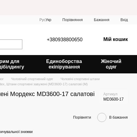
Порівняння
Рус
Укр
Бажання
Вхід
Мій кошик
+380938800650
рим для
Единоборства
Жіночий
дібілдингу
екіпірування
одяг
лог
Чоловічий спортивний одяг
Чоловічі спортивні штани
ex, Штани спортивні завужені (MD3600-17) салатові (M)
жені Мордекс MD3600-17 салатові
Артикул
MD3600-17
Порівняти
В бажання
ичувальної знижки