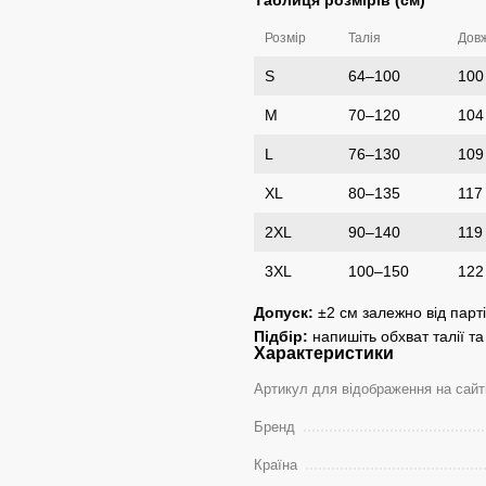
Розмір
Талія
Довж
S
64–100
100
M
70–120
104
L
76–130
109
XL
80–135
117
2XL
90–140
119
3XL
100–150
122
Допуск:
±2 см залежно від парті
Підбір:
напишіть обхват талії т
Характеристики
Артикул для відображення на сайт
Бренд
Країна