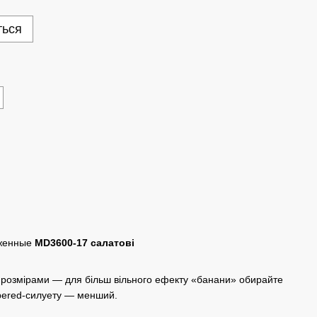
ться
уженные
MD3600-17 салатові
 розмірами — для більш вільного ефекту «банани» обирайте
apered-силуету — менший.