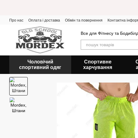
Перейти до основного контенту
Про нас
Оплата і доставка
Обмін та повернення
Контактна інфор
Все для Фітнесу та Бодибіл
Чоловічий
Спортивне
спортивний одяг
харчування