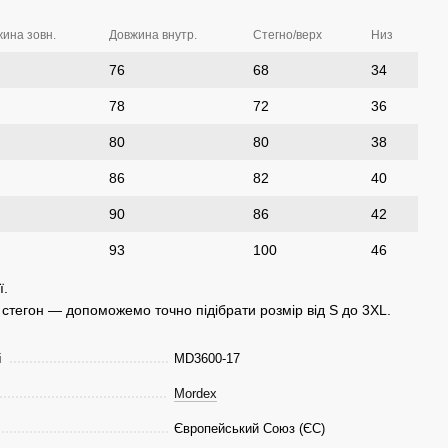
ина зовн.
Довжина внутр.
Стегно/верх
Низ
76
68
34
78
72
36
80
80
38
86
82
40
90
86
42
93
100
46
ї.
а стегон — допоможемо точно підібрати розмір від S до 3XL.
і
MD3600-17
Mordex
Європейський Союз (ЄС)