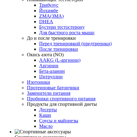
Трибулус
Йохимбе
ZMA(ЗМА)
DHEA
Бустери тестостерону
Для быстрого роста мышц
До и после тренировки
Перед тренировкой (предтреники)
После тренировки
Окись азота (NO)
AAKG (L-аргинин)
Аргинин
Бета-аланин
Цитруллин
Изотоники
Протеиновые батончики
Заменители питания
Пробники спортивного питания
Продукты для спортивной диеты
Десерты
Каши
Соусы и майонезы
Масло