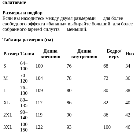
салатовые
Размеры и подбор
Если вы находитесь между двумя размерами — для более
свободного эффекта «бананы» выбирайте больший, для более
собранного tapered-силуэта — меньший.
Таблица размеров (см)
Длина
Длина
Бедро/
Размер
Талия
Низ
внешняя
внутренняя
верх
64–
S
100
76
68
34
100
70–
M
104
78
72
36
120
76–
L
109
80
80
38
130
80–
XL
117
86
82
40
135
90–
2XL
119
90
86
42
140
100–
3XL
122
93
100
46
150