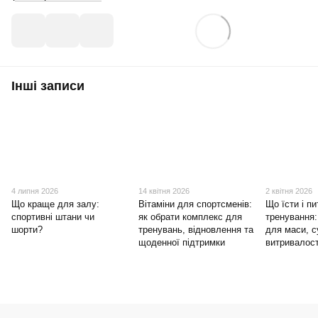
Інші записи
4 липня 2026
14 квітня 2026
2 квітня 2026
Що краще для залу:
Вітаміни для спортсменів:
Що їсти і пи
спортивні штани чи
як обрати комплекс для
тренування:
шорти?
тренувань, відновлення та
для маси, с
щоденної підтримки
витривалост