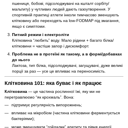
пшениця, бобові, підсолоджувачі на кшталт сорбіту/
мальтиту) у чутливих людей дають газоутворення. У
спортивній практиці атлети інколи тимчасово зменшують
клітковину або переходять на low-FODMAP під змагання,
якщо є симптоми.
Питний режим і електроліти
Клітковина “любить” воду. Мало рідини + багато білка/
клітковини = частіше запор і дискомфорт.
Проблема не в протеїні як такому, а в формі/добавках
до нього
Лактоза, тип білка, підсолоджувачі, загущувачі, дуже великі
порції за раз — усе це впливає на переносимість.
Клітковина 101: яка буває і як працює
Клітковина
— це частина рослинної їжі, яку ми не
перетравлюємо “як крохмаль”. Вона:
підтримує регулярність випорожнень;
впливає на мікробіом (частина клітковини ферментується
бактеріями);
може зменшувати “гойдалки” апетиту та рівня енергії