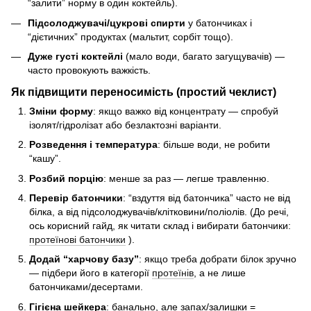
“залити” норму в один коктейль).
Підсолоджувачі/цукрові спирти
у батончиках і
“дієтичних” продуктах (мальтит, сорбіт тощо).
Дуже густі коктейлі
(мало води, багато загущувачів) —
часто провокують важкість.
Як підвищити переносимість (простий чеклист)
Зміни форму
: якщо важко від концентрату — спробуй
ізолят/гідролізат або безлактозні варіанти.
Розведення і температура
: більше води, не робити
“кашу”.
Розбий порцію
: менше за раз — легше травленню.
Перевір батончики
: “вздуття від батончика” часто не від
білка, а від підсолоджувачів/клітковини/поліолів. (До речі,
ось корисний гайд, як читати склад і вибирати батончики:
протеїнові батончики
).
Додай “харчову базу”
: якщо треба добрати білок зручно
— підбери його в категорії
протеїнів
, а не лише
батончиками/десертами.
Гігієна шейкера
: банально, але запах/залишки =