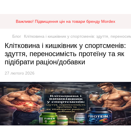
Важливо! Підвищення цін на товари бренду Mordex
Блог
Клітковина і кишківник у спортсменів: здуття, переносим
Клітковина і кишківник у спортсменів:
здуття, переносимість протеїну та як
підібрати раціон/добавки
27 лютого 2026