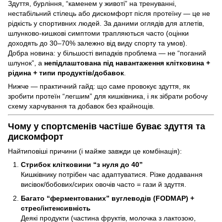
Здуття, бурління, “каменем у животі” на тренуванні,
нестабільний стілець або дискомфорт після протеїну — це не
рідкість у спортивних людей. За даними оглядів для атлетів,
шлунково-кишкові симптоми трапляються часто (оцінки
доходять до 30–70% залежно від виду спорту та умов).
Добра новина: у більшості випадків проблема — не “поганий
шлунок”, а
непідлаштована під навантаження клітковина +
рідина + типи продуктів/добавок
.
Нижче — практичний гайд: що саме провокує здуття, як
зробити протеїн “легшим” для кишківника, і як зібрати робочу
схему харчування та добавок без крайнощів.
Чому у спортсменів частіше буває здуття та
дискомфорт
Найтиповіші причини (і майже завжди це комбінація):
Стрибок клітковини “з нуля до 40”
Кишківнику потрібен час адаптуватися. Різке додавання
висівок/бобових/сирих овочів часто = гази й здуття.
Багато “ферментованих” вуглеводів (FODMAP) +
стрес/інтенсивність
Деякі продукти (частина фруктів, молочка з лактозою,