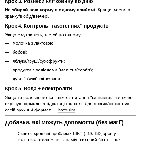
Крок 3. Рознеси клітковину по дню
Не збирай всю норму в одному прийомі.
Краще: частина
зранку/в обід/ввечері.
Крок 4. Контроль “газогенних” продуктів
Якщо є чутливість, тестуй по одному:
молочка з лактозою;
бобові;
яблука/груші/сухофрукти;
продукти з поліолами (мальтит/сорбіт);
дуже “в’язкі” клітковини.
Крок 5. Вода + електроліти
Якщо ти реально потієш, інколи питання “кишківник” частково
вирішує нормальна гідратація та солі. Для довгих/спекотних
сесій зручний формат —
ізотоніки
.
Добавки, які можуть допомогти (без магії)
Якщо є хронічні проблеми ШКТ (IBS/IBD, кров у
калі, різке схуднення, анемія, сильний біль) — це