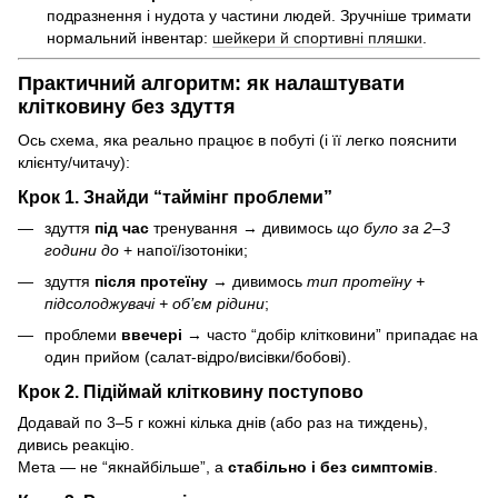
подразнення і нудота у частини людей. Зручніше тримати
нормальний інвентар:
шейкери й спортивні пляшки
.
Практичний алгоритм: як налаштувати
клітковину без здуття
Ось схема, яка реально працює в побуті (і її легко пояснити
клієнту/читачу):
Крок 1. Знайди “таймінг проблеми”
здуття
під час
тренування → дивимось
що було за 2–3
години до
+ напої/ізотоніки;
здуття
після протеїну
→ дивимось
тип протеїну +
підсолоджувачі + об’єм рідини
;
проблеми
ввечері
→ часто “добір клітковини” припадає на
один прийом (салат-відро/висівки/бобові).
Крок 2. Підіймай клітковину поступово
Додавай по 3–5 г кожні кілька днів (або раз на тиждень),
дивись реакцію.
Мета — не “якнайбільше”, а
стабільно і без симптомів
.