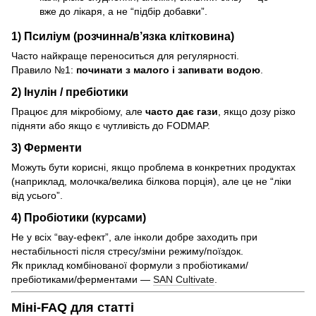
вже до лікаря, а не “підбір добавки”.
1) Псиліум (розчинна/в’язка клітковина)
Часто найкраще переноситься для регулярності.
Правило №1:
починати з малого і запивати водою
.
2) Інулін / пребіотики
Працює для мікробіому, але
часто дає гази
, якщо дозу різко
підняти або якщо є чутливість до FODMAP.
3) Ферменти
Можуть бути корисні, якщо проблема в конкретних продуктах
(наприклад, молочка/велика білкова порція), але це не “ліки
від усього”.
4) Пробіотики (курсами)
Не у всіх “вау-ефект”, але інколи добре заходить при
нестабільності після стресу/зміни режиму/поїздок.
Як приклад комбінованої формули з пробіотиками/
пребіотиками/ферментами —
SAN Cultivate
.
Міні-FAQ для статті