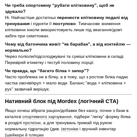
Чи треба спортсмену “рубати клітковину”, щоб не
здувало?
Ні. Найчастіше достатньо
перенести клітковину подалі від
тренування
і підняти її
поступово
. Тимчасове зниження
клітковини інколи використовують лише під змагання/довгі
забіги при симптомах.
Чому від батончика живіт “як барабан”, а від коктейлю —
нормально?
Через поліоли/підсолоджувачі та суміші клітковини в складі.
Перевіряй етикетку і тестуй половину порції.
Чи правда, що “багато білка = запор”?
Часто проблема не в білку, а в тому, що з ростом білка падає
частка овочів/круп + мало води. Баланс “вода + клітковина +
рух” зазвичай вирішує.
Нативний блок під Mordex (логічний CTA)
Якщо хочеш зібрати раціон/добавки без хаосу, почни з бази в
каталозі
спортивного харчування
, підбери “легку” форму білка
в розділі
протеїни
, а для тренувань тримай під рукою
нормальну гідратацію (див.
ізотоніки
і зручний інвентар
(
шейкери й пляшки