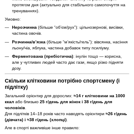
протягом дня (актуально для стабільного самопочуття на
тренуваннях).
Умовно:
Нерозчинна
(більше “об’єм/рух”): цільнозернові, висівки,
частина овочів.
Розчинна/в’язка
(більше “м’якість/гель”): вівсянка, насіння
льону/чіа, яблука, частина добавок типу псиліуму.
Ферментована (пребіотична)
: інулін тощо — корисна,
але у чутливих людей часто дає гази, якщо різко підняти
дозу.
Скільки клітковини потрібно спортсмену (і
підлітку)
Загальний орієнтир для дорослих:
≈14 г клітковини на 1000
ккал
або близько
25 г/день для жінок і 38 г/день для
чоловіків
.
Для підлітків 14–18 років часто наводять орієнтири
≈26 г/день
(дівчата) і ≈38 г/день (хлопці)
.
Але в спорті важливіше інше правило: