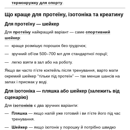
термокружку для спорту
.
Що краще для протеїну, ізотоніка та креатину
Для протеїну — шейкер
Для
протеїну
найкращий варіант — саме
спортивний
шейкер
:
краще розмішує порошок без грудочок;
зручний об’єм 500–700 мл для стандартної порції;
легко взяти в зал або на роботу.
Якщо ви часто п’єте коктейль після тренування, варто мати
окремий шейкер “тільки під протеїн” — так менше шансів на
запах і присмак у воді.
Для ізотоніка — пляшка або шейкер (залежить від
сценарію)
Для
ізотоніків
є два зручних варіанти:
Пляшка
— якщо напій уже готовий і ви п’єте його під час
тренування.
Шейкер
— якщо ізотонік у порошку й потрібно швидко