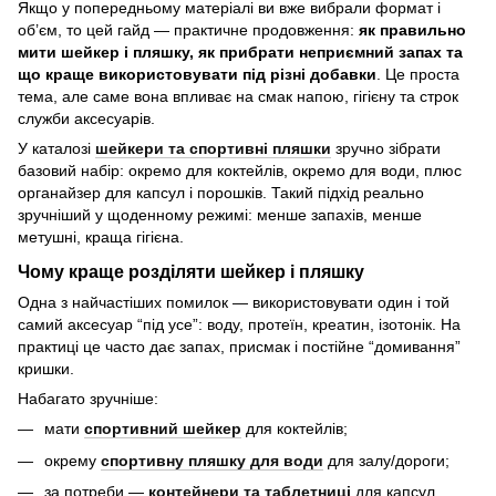
Якщо у попередньому матеріалі ви вже вибрали формат і
об’єм, то цей гайд — практичне продовження:
як правильно
мити шейкер і пляшку, як прибрати неприємний запах та
що краще використовувати під різні добавки
. Це проста
тема, але саме вона впливає на смак напою, гігієну та строк
служби аксесуарів.
У каталозі
шейкери та спортивні пляшки
зручно зібрати
базовий набір: окремо для коктейлів, окремо для води, плюс
органайзер для капсул і порошків. Такий підхід реально
зручніший у щоденному режимі: менше запахів, менше
метушні, краща гігієна.
Чому краще розділяти шейкер і пляшку
Одна з найчастіших помилок — використовувати один і той
самий аксесуар “під усе”: воду, протеїн, креатин, ізотонік. На
практиці це часто дає запах, присмак і постійне “домивання”
кришки.
Набагато зручніше:
мати
спортивний шейкер
для коктейлів;
окрему
спортивну пляшку для води
для залу/дороги;
за потреби —
контейнери та таблетниці
для капсул,