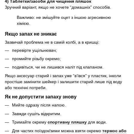
4) Таблетки/засоби для чищення пляшок
Зручний варіант, якщо не хочете “домашніх” способів.
Важливо: не змішуйте оцет з іншою агресивною
хімією.
Якщо запах не зникає
Зазвичай проблема не в самій колбі, а в кришці:
перевірте ущільнювач;
промийте різьбу окремо;
подивіться, чи не лишився наліт під клапаном.
Якщо аксесуар старий і запах уже “в’ївся” у пластик, інколи
простіше замінити шейкер і залишити старий лише під воду
або технічні потреби.
Як не допустити запаху знову
Мийте одразу після напою.
Завжди сушіть відкритим.
Тримайте окрему
спортивну пляшку
для води.
Для частих поїздок/зими можна взяти окремо
термос або