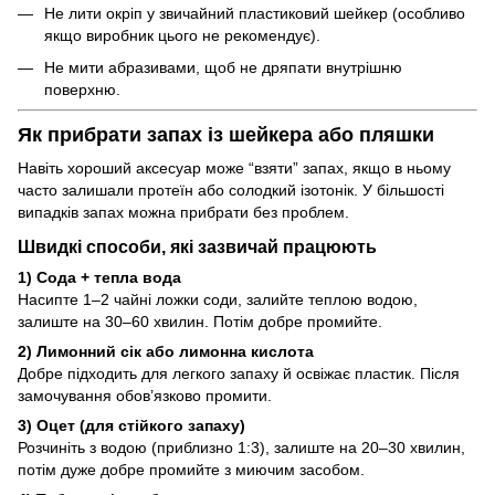
Не лити окріп у звичайний пластиковий шейкер (особливо
якщо виробник цього не рекомендує).
Не мити абразивами, щоб не дряпати внутрішню
поверхню.
Як прибрати запах із шейкера або пляшки
Навіть хороший аксесуар може “взяти” запах, якщо в ньому
часто залишали протеїн або солодкий ізотонік. У більшості
випадків запах можна прибрати без проблем.
Швидкі способи, які зазвичай працюють
1) Сода + тепла вода
Насипте 1–2 чайні ложки соди, залийте теплою водою,
залиште на 30–60 хвилин. Потім добре промийте.
2) Лимонний сік або лимонна кислота
Добре підходить для легкого запаху й освіжає пластик. Після
замочування обов’язково промити.
3) Оцет (для стійкого запаху)
Розчиніть з водою (приблизно 1:3), залиште на 20–30 хвилин,
потім дуже добре промийте з миючим засобом.