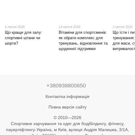
4 липня 2026
14 квітня 2026
2 квітня 2026
Що краще для залу:
Вітаміни для спортсменів:
Що їсти і пи
спортивні штани чи
як обрати комплекс для
тренування:
шорти?
тренувань, відновлення та
для маси, с
щоденної підтримки
витривалост
+380938800650
Контактна інформація
Повна версія сайту
© 2010—2026
Спортивне харчування та одяг для бодібілдингу, фітнесу,
пауерліфтингу-Україна, м Київ, вулиця Андрія Малишка, 3/1А,