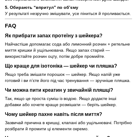
5. Обирають “впритул” по об’єму
У результаті незручно змішувати, усе піниться й проливається.
FAQ
Як прибрати запах протеїну з шейкера?
Найчастіше допомагає сода або лимонний розчин + ретельне
миття кришки й ущільнювача. Якщо запах старий —
використайте розчин оцту, потім добре промийте.
Що краще для ізотоніка — шейкер чи пляшка?
Якщо треба змішати порошок — шейкер. Якщо напій уже
готовий і ви п’єте його під час тренування — зручніше пляшка.
Чи можна пити креатин у звичайній пляшці?
Так, якщо це проста суміш із водою. Якщо додаєте інші
добавки або хочете краще розмішати — беріть шейкер.
Чому шейкер пахне навіть після миття?
Зазвичай причина в кришці, клапані або ущільнювачі. Потрібно
розібрати й промити ці елементи окремо.