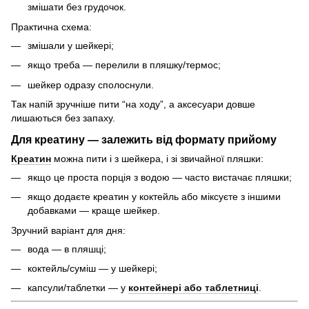
змішати без грудочок.
Практична схема:
змішали у шейкері;
якщо треба — перелили в пляшку/термос;
шейкер одразу сполоснули.
Так напій зручніше пити “на ходу”, а аксесуари довше
лишаються без запаху.
Для креатину — залежить від формату прийому
Креатин
можна пити і з шейкера, і зі звичайної пляшки:
якщо це проста порція з водою — часто вистачає пляшки;
якщо додаєте креатин у коктейль або міксуєте з іншими
добавками — краще шейкер.
Зручний варіант для дня:
вода — в пляшці;
коктейль/суміш — у шейкері;
капсули/таблетки — у
контейнері або таблетниці
.