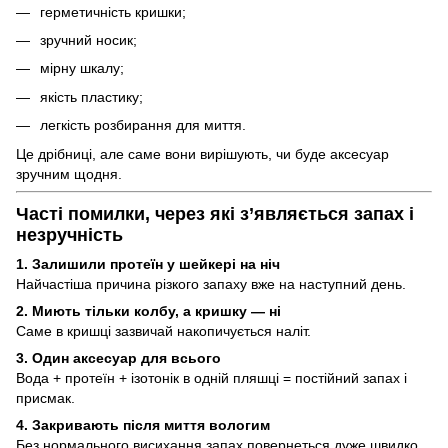
герметичність кришки;
зручний носик;
мірну шкалу;
якість пластику;
легкість розбирання для миття.
Це дрібниці, але саме вони вирішують, чи буде аксесуар
зручним щодня.
Часті помилки, через які з’являється запах і
незручність
1. Залишили протеїн у шейкері на ніч
Найчастіша причина різкого запаху вже на наступний день.
2. Миють тільки колбу, а кришку — ні
Саме в кришці зазвичай накопичується наліт.
3. Один аксесуар для всього
Вода + протеїн + ізотонік в одній пляшці = постійний запах і
присмак.
4. Закривають після миття вологим
Без нормального висихання запах повернеться дуже швидко.