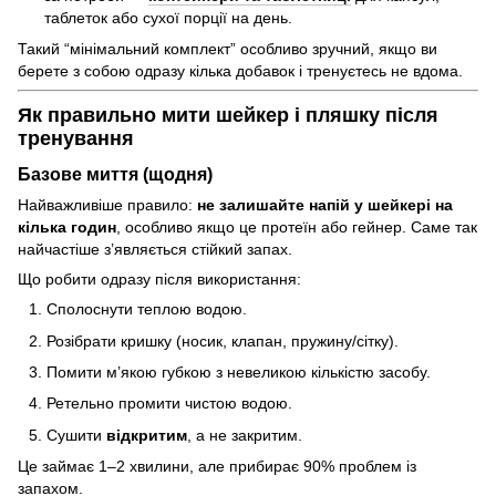
таблеток або сухої порції на день.
Такий “мінімальний комплект” особливо зручний, якщо ви
берете з собою одразу кілька добавок і тренуєтесь не вдома.
Як правильно мити шейкер і пляшку після
тренування
Базове миття (щодня)
Найважливіше правило:
не залишайте напій у шейкері на
кілька годин
, особливо якщо це протеїн або гейнер. Саме так
найчастіше з’являється стійкий запах.
Що робити одразу після використання:
Сполоснути теплою водою.
Розібрати кришку (носик, клапан, пружину/сітку).
Помити м’якою губкою з невеликою кількістю засобу.
Ретельно промити чистою водою.
Сушити
відкритим
, а не закритим.
Це займає 1–2 хвилини, але прибирає 90% проблем із
запахом.