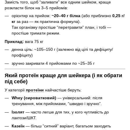
Замість того, щоб “заливати” все одним шейком, краще
розкласти білок на 3–5 прийомів:
орієнтир на прийом:
~20–40 г білка
(або приблизно
0,25 г/
кг
за раз — як практична формула).
Так організму простіше “перетравити” план, і тобі —
простіше тримати режим.
Приклад:
вага 75 кг
денна ціль: ~105–150 г (залежно від цілі та дефіциту/
профіциту)
зручно закривати 4 прийомами по ~25–35 г
Який протеїн краще для шейкера (і як обрати
під себе)
У категорії
протеїни
найчастіше беруть:
Whey (сироватковий)
— універсальний: після
тренування, між прийомами, “швидко і зручно”.
Ізолят
— часто легше для тих, у кого чутливість до
лактози/ШКТ.
Казеїн
— більш “ситний” варіант, багатьом заходить