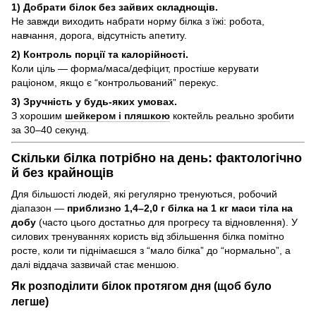
1) Добрати білок без зайвих складнощів.
Не завжди виходить набрати норму білка з їжі: робота,
навчання, дорога, відсутність апетиту.
2) Контроль порції та калорійності.
Коли ціль — форма/маса/дефіцит, простіше керувати
раціоном, якщо є “контрольований” перекус.
3) Зручність у будь-яких умовах.
З хорошим
шейкером і пляшкою
коктейль реально зробити
за 30–40 секунд.
Скільки білка потрібно на день: фактологічно
й без крайнощів
Для більшості людей, які регулярно тренуються, робочий
діапазон —
приблизно 1,4–2,0 г білка на 1 кг маси тіла на
добу
(часто цього достатньо для прогресу та відновлення). У
силових тренуваннях користь від збільшення білка помітно
росте, коли ти піднімаєшся з “мало білка” до “нормально”, а
далі віддача зазвичай стає меншою.
Як розподілити білок протягом дня (щоб було
легше)