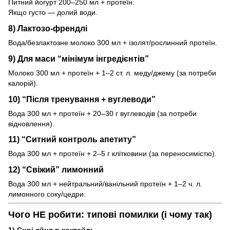
Питний йогурт 200–250 мл + протеїн.
Якщо густо — долий води.
8) Лактозо-френдлі
Вода/безлактозне молоко 300 мл + ізолят/рослинний протеїн.
9) Для маси “мінімум інгредієнтів”
Молоко 300 мл + протеїн + 1–2 ст. л. меду/джему (за потреби
калорій).
10) “Після тренування + вуглеводи”
Вода 300 мл + протеїн + 20–30 г вуглеводів (за потреби
відновлення).
11) “Ситний контроль апетиту”
Вода 300 мл + протеїн + 2–5 г клітковини (за переносимістю).
12) “Свіжий” лимонний
Вода 300 мл + нейтральний/ванільний протеїн + 1–2 ч. л.
лимонного соку/цедри.
Чого НЕ робити: типові помилки (і чому так)
1) Сирі яйця в коктейль.