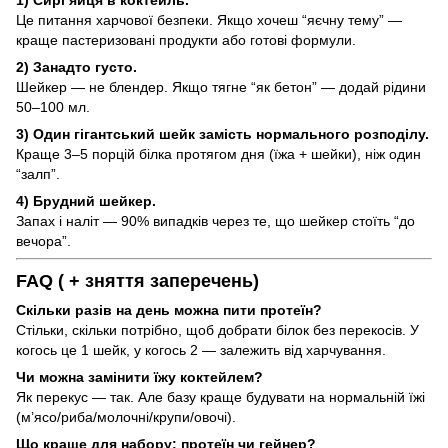
Це питання харчової безпеки. Якщо хочеш “яєчну тему” —
краще пастеризовані продукти або готові формули.
2) Занадто густо.
Шейкер — не блендер. Якщо тягне “як бетон” — додай рідини
50–100 мл.
3) Один гігантський шейк замість нормального розподілу.
Краще 3–5 порцій білка протягом дня (їжа + шейки), ніж один
“залп”.
4) Брудний шейкер.
Запах і наліт — 90% випадків через те, що шейкер стоїть “до
вечора”.
FAQ ( + зняття заперечень)
Скільки разів на день можна пити протеїн?
Стільки, скільки потрібно, щоб добрати білок без перекосів. У
когось це 1 шейк, у когось 2 — залежить від харчування.
Чи можна замінити їжу коктейлем?
Як перекус — так. Але базу краще будувати на нормальній їжі
(м’ясо/риба/молочні/крупи/овочі).
Що краще для набору: протеїн чи гейнер?