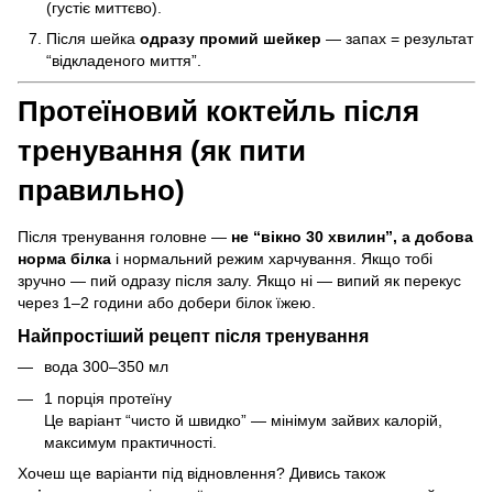
(густіє миттєво).
Після шейка
одразу промий шейкер
— запах = результат
“відкладеного миття”.
Протеїновий коктейль після
тренування (як пити
правильно)
Після тренування головне —
не “вікно 30 хвилин”, а добова
норма білка
і нормальний режим харчування. Якщо тобі
зручно — пий одразу після залу. Якщо ні — випий як перекус
через 1–2 години або добери білок їжею.
Найпростіший рецепт після тренування
вода 300–350 мл
1 порція протеїну
Це варіант “чисто й швидко” — мінімум зайвих калорій,
максимум практичності.
Хочеш ще варіанти під відновлення? Дивись також