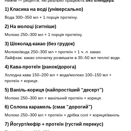
Нижче — рецепти, які реально працюють
без блендера
.
1) Класика на воді (універсально)
Вода 300–350 мл + 1 порція протеїну.
2) На молоці (ситніше)
Молоко 250–300 мл + 1 порція протеїну.
3) Шоколад-какао (без грудок)
Молоко/вода 250–300 мл + протеїн + 1 ч. л. какао.
Лайфхак: какао спочатку розмішати в 30–50 мл теплої води.
4) Кава-протеїн (ранок/дорога)
Холодна кава 150–200 мл + вода/молоко 100–150 мл +
протеїн + кориця.
5) Ваніль-кориця (найпростіший “десерт”)
Молоко 250–300 мл + ванільний протеїн + кориця.
6) Солона карамель (смак “дорогий”)
Молоко 250–300 мл + протеїн + дрібка солі + кориця/ваніль.
7) Йогурт/кефір + протеїн (густий перекус)