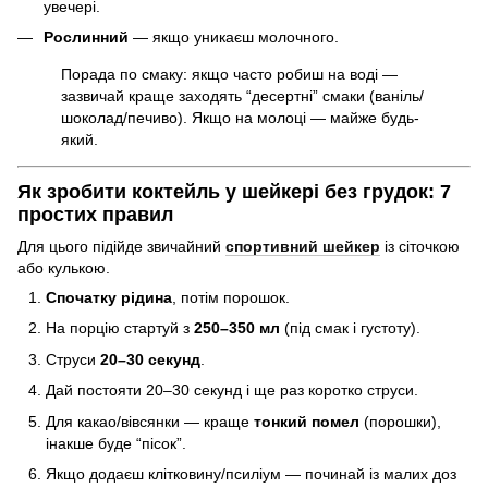
увечері.
Рослинний
— якщо уникаєш молочного.
Порада по смаку: якщо часто робиш на воді —
зазвичай краще заходять “десертні” смаки (ваніль/
шоколад/печиво). Якщо на молоці — майже будь-
який.
Як зробити коктейль у шейкері без грудок: 7
простих правил
Для цього підійде звичайний
спортивний шейкер
із сіточкою
або кулькою.
Спочатку рідина
, потім порошок.
На порцію стартуй з
250–350 мл
(під смак і густоту).
Струси
20–30 секунд
.
Дай постояти 20–30 секунд і ще раз коротко струси.
Для какао/вівсянки — краще
тонкий помел
(порошки),
інакше буде “пісок”.
Якщо додаєш клітковину/псиліум — починай із малих доз