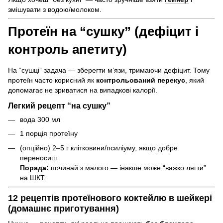
змішувати з водою/молоком.
Протеїн на “сушку” (дефіцит і
контроль апетиту)
На “сушці” задача — зберегти м’язи, тримаючи дефіцит. Тому
протеїн часто корисний як
контрольований перекус
, який
допомагає не зриватися на випадкові калорії.
Легкий рецепт “на сушку”
вода 300 мл
1 порція протеїну
(опційно) 2–5 г клітковини/псиліуму, якщо добре
переносиш
Порада:
починай з малого — інакше може “важко лягти”
на ШКТ.
12 рецептів протеїнового коктейлю в шейкері
(домашнє приготування)