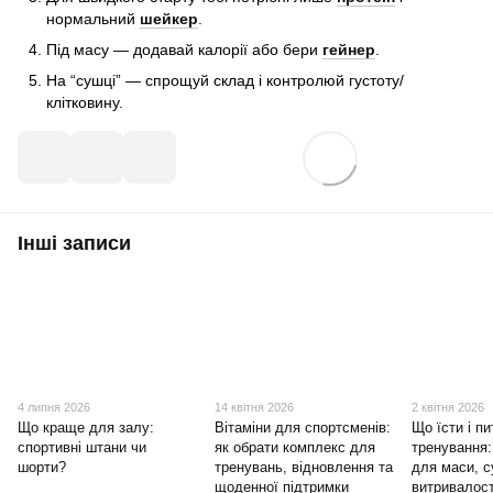
нормальний
шейкер
.
Під масу — додавай калорії або бери
гейнер
.
На “сушці” — спрощуй склад і контролюй густоту/
клітковину.
Інші записи
4 липня 2026
14 квітня 2026
2 квітня 2026
Що краще для залу:
Вітаміни для спортсменів:
Що їсти і пи
спортивні штани чи
як обрати комплекс для
тренування:
шорти?
тренувань, відновлення та
для маси, с
щоденної підтримки
витривалост