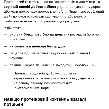
Протеїновий коктейль — це не “секретна хімія для м’язів”, а
зручний спосіб добрати білок
у день тренування, у дорозі
або коли немає часу нормально поїсти. Правильно зроблений
шейк допомагає тримати харчування стабільним, а
стабільність — це те, що реально дає результат.
У цій статті:
скільки білка потрібно на день
і як розкласти його по
прийомах;
як
змішати в шейкері без грудок
;
рецепти під цілі:
після тренування / набір маси /
“сушка”
;
помилки, через які шейк “не заходить”, і короткий FAQ.
Важливо: якщо тобі до 18 — спортивне
харчування краще використовувати
як додаток
, а
не основу раціону, без жорстких дієт і
“екстремальних” норм.
Навіщо протеїновий коктейль взагалі
потрібен