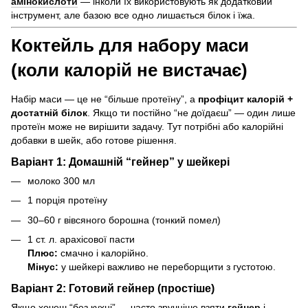
амінокислоти
— інколи їх використовують як додатковий
інструмент, але базою все одно лишається білок і їжа.
Коктейль для набору маси
(коли калорій не вистачає)
Набір маси — це не “більше протеїну”, а
профіцит калорій +
достатній білок
. Якщо ти постійно “не доїдаєш” — один лише
протеїн може не вирішити задачу. Тут потрібні або калорійні
добавки в шейк, або готове рішення.
Варіант 1: Домашній “гейнер” у шейкері
молоко 300 мл
1 порція протеїну
30–60 г вівсяного борошна (тонкий помел)
1 ст. л. арахісової пасти
Плюс:
смачно і калорійно.
Мінус:
у шейкері важливо не переборщити з густотою.
Варіант 2: Готовий гейнер (простіше)
Якщо хочеш “без кухні” — часто зручніше взяти
гейнер
і