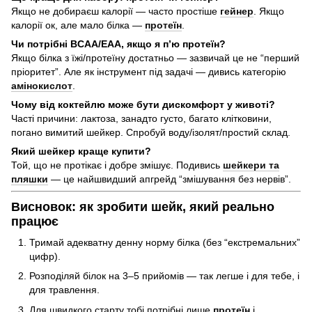
Якщо не добираєш калорії — часто простіше
гейнер
. Якщо
калорії ок, але мало білка —
протеїн
.
Чи потрібні BCAA/EAA, якщо я п’ю протеїн?
Якщо білка з їжі/протеїну достатньо — зазвичай це не “перший
пріоритет”. Але як інструмент під задачі — дивись категорію
амінокислот
.
Чому від коктейлю може бути дискомфорт у животі?
Часті причини: лактоза, занадто густо, багато клітковини,
погано вимитий шейкер. Спробуй воду/ізолят/простий склад.
Який шейкер краще купити?
Той, що не протікає і добре змішує. Подивись
шейкери та
пляшки
— це найшвидший апгрейд “змішування без нервів”.
Висновок: як зробити шейк, який реально
працює
Тримай адекватну денну норму білка (без “екстремальних”
цифр).
Розподіляй білок на 3–5 прийомів — так легше і для тебе, і
для травлення.
Для швидкого старту тобі потрібні лише
протеїн
і