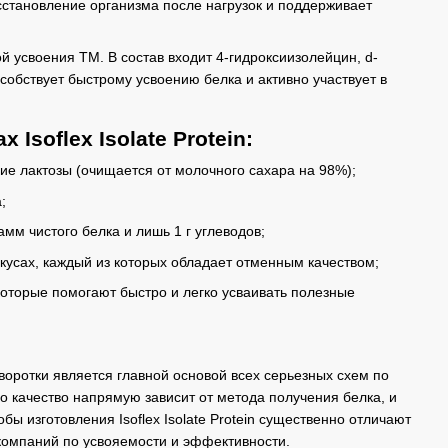
становление организма после нагрузок и поддерживает
й усвоения ТМ. В состав входит 4-гидроксиизолейцин, d-
собствует быстрому усвоению белка и активно участвует в
Isoflex Isolate Protein:
вие лактозы (очищается от молочного сахара на 98%);
;
мм чистого белка и лишь 1 г углеводов;
вкусах, каждый из которых обладает отменным качеством;
оторые помогают быстро и легко усваивать полезные
воротки является главной основой всех серьезных схем по
о качество напрямую зависит от метода получения белка, и
ы изготовления Isoflex Isolate Protein существенно отличают
 компаний по усвояемости и эффективности.