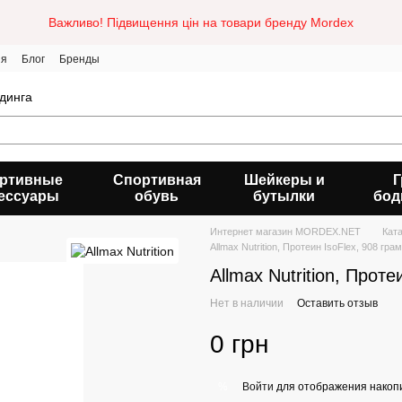
Важливо! Підвищення цін на товари бренду Mordex
ия
Блог
Бренды
динга
ртивные
Спортивная
Шейкеры и
Г
ессуары
обувь
бутылки
бод
Интернет магазин MORDEX.NET
Кат
Allmax Nutrition, Протеин IsoFlex, 908 гра
Allmax Nutrition, Проте
Нет в наличии
Оставить отзыв
0 грн
Войти
для отображения накопи
%