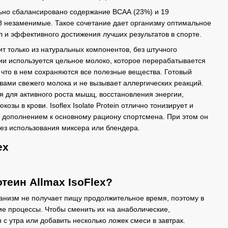
ально сбалансировано содержание ВСАА (23%) и 19
 8 незаменимые. Такое сочетание дает организму оптимальное
л и эффективного достижения лучших результатов в спорте.
т только из натуральных компонентов, без штучного
ии используется цельное молоко, которое перерабатывается
 что в нем сохраняются все полезные вещества. Готовый
твами свежего молока и не вызывает аллергических реакций.
я для активного роста мышц, восстановления энергии,
озы в крови. Isoflex Isolate Protein отлично тонизирует и
 дополнением к основному рациону спортсмена. При этом он
ез использования миксера или блендера.
ex
теин Allmax IsoFlex?
ганизм не получает пищу продолжительное время, поэтому в
е процессы. Чтобы сменить их на анаболические,
с утра или добавить несколько ложек смеси в завтрак.