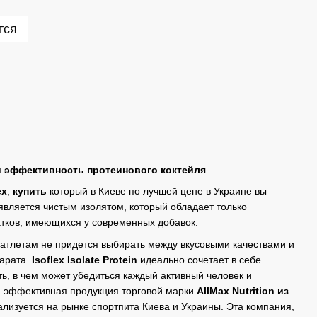
тся
и эффективность протеинового коктейля
ex
,
купить
который в Киеве по лучшей цене в Украине вы
является чистым изолятом, который обладает только
тков, имеющихся у современных добавок.
атлетам не придется выбирать между вкусовыми качествами и
арата.
Isoflex Isolate Protein
идеально сочетает в себе
ть, в чем может убедиться каждый активный человек и
и эффективная продукция торговой марки
AllMax Nutrition из
лизуется на рынке спортпита Киева и Украины. Эта компания,