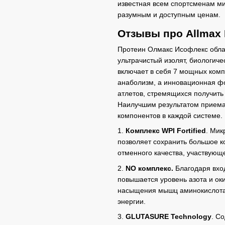
известная всем спортсменам ми
разумным и доступным ценам.
Отзывы про Allmax 
Протеин Олмакс Исофлекс облад
ультрачистый изолят, биологиче
включает в себя 7 мощных комп
анаболизм, а инновационная ф
атлетов, стремящихся получить
Наилучшим результатом приема 
компонентов в каждой системе.
1.
Комплекс WPI Fortified
. Мик
позволяет сохранить большое к
отменного качества, участвующ
2.
NO комплекс.
Благодаря вхо
повышается уровень азота и оки
насыщения мышц аминокислотам
энергии.
3.
GLUTASURE Technology
. С