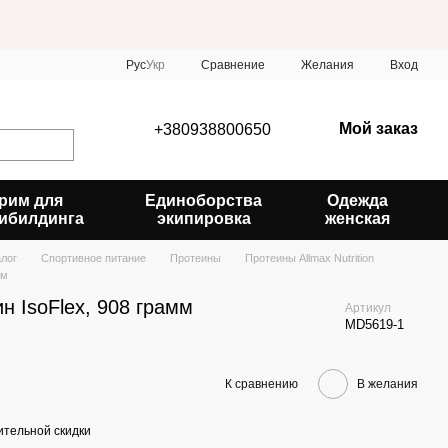
Сравнение
Рус
Укр
Желания
Вход
Мой заказ
+380938800650
рим для
Единоборства
Одежда
ибилдинга
экипировка
женская
алог
Спортивное питание
Протеины
Протеины Allmax Nutrition
мм
ин IsoFlex, 908 грамм
Артикул
MD5619-1
К сравнению
В желания
тельной скидки