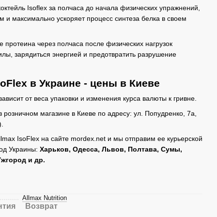
ктейль Isoflex за полчаса до начала физических упражнений,
м и максимально ускоряет процесс синтеза белка в своем
е протеина через полчаса после физических нагрузок
силы, зарядиться энергией и предотвратить разрушение
soFlex в Украине - цены в Киеве
зависит от веса упаковки и изменения курса валюты к гривне.
 розничном магазине в Киеве по адресу: ул. Попудренко, 7а,
).
lmax IsoFlex на сайте mordex.net и мы отправим ее курьерской
род Украины:
Харьков, Одесса, Львов, Полтава, Сумы,
Ужгород и др.
Allmax Nutrition
нтия
Возврат