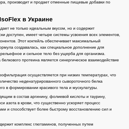
ра, производит и продает отменные пищевые добавки по
IsoFlex в Украине
ает не только идеальным вкусом, но и содержит
ски доступен, имеет четыре системы усвоения всех элементов,
онентов. Этот коктейль обеспечивает максимальный
ормула создавалась, как специальное дополнение для
 рельефное и сильное тело без ущерба для организма.
белкового протеина является синергическое взаимодействие
рофильтрация осуществляется при низких температурах, что
оличество неденатурированного сывороточного белка
его в формировании красивого тела и мускулатуры.
дящим в состав аргинину, фолиевой кислоты и таурину,
си азота в крови, что существенно ускоряет процесс
и и способствует более быстрому восстановлению сил и
одержит комплекс глютаминов, полученных путем