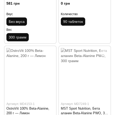
90 таблеток
581 грн
0 грн
Вкус
Количество
Без вкуса
90 таблеток
Вес
300 грамм
Артикул: MD4153-1
Артикул: MD7249-1
OstroVit 100% Beta-Alanine,
MST Sport Nutrition, Бета
200 г — Лимон
аланин Beta-Alanine PWO, 300