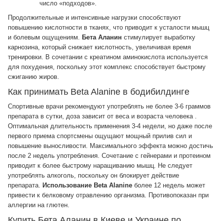
число «подходов».
Продолжительные и интенсивные нагрузки способствуют
повышению кислотности в тканях, что приводит к усталости мышц
и болевым ощущениям.
Бета Аланин
стимулирует выработку
карнозина, который снижает кислотность, увеличивая время
тренировки. В сочетании с креатином аминокислота используется
для похудения, поскольку этот комплекс способствует быстрому
сжиганию жиров.
Как принимать Beta Alanine в бодибилдинге
Спортивные врачи рекомендуют употреблять не более 3-6 граммов
препарата в сутки, доза зависит от веса и возраста человека .
Оптимальная длительность применения 3-4 недели, но даже после
первого приема спортсмены ощущают мощный прилив сил и
повышение выносливости. Максимального эффекта можно достичь
после 2 недель употребления. Сочетание с гейнерами и протеином
приводит к более быстрому наращиванию мышц. Не следует
употреблять алкоголь, поскольку он блокирует действие
препарата.
Использование Beta Alanine
более 12 недель может
привести к белковому отравлению организма. Противопоказан при
аллергии на глютен.
Купить Бета Аланин в Киеве и Украине по