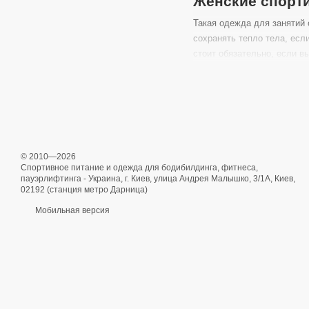
Женские спорт
Такая одежда для занятий 
сохранять тепло тела, есл
стоит обязательно, если в
Спортивные ма
Рассматриваемая
женская
и способом плетения. Глуб
Рекомендуется
купить же
© 2010—2026
Топы для фитн
Спортивное питание и одежда для бодибилдинга, фитнеса,
пауэрлифтинга - Украина, г. Киев, улица Андрея Малышко, 3/1А, Киев,
Спортивные занятия и физи
02192 (станция метро Дарница)
тренировки в тренажерном 
Мобильная версия
удобной одежде и
купить 
Благодаря качеству продук
для фитнеса
изготовлены 
эластичности, топы отличн
Чтобы
купить спортивный
занятий спортом обычной д