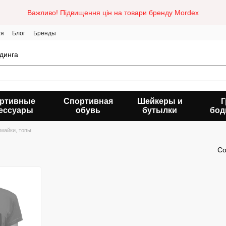
Важливо! Підвищення цін на товари бренду Mordex
ия
Блог
Бренды
динга
ртивные
Спортивная
Шейкеры и
Г
ессуары
обувь
бутылки
бод
 майки, топы
Со