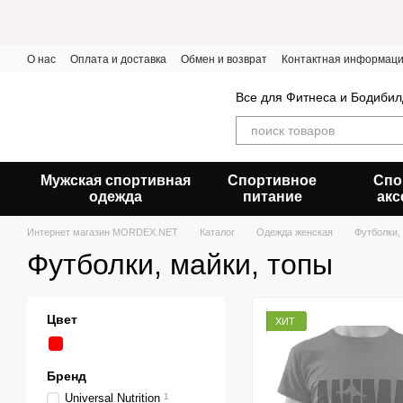
Перейти к основному контенту
О нас
Оплата и доставка
Обмен и возврат
Контактная информац
Все для Фитнеса и Бодибил
Мужская спортивная
Спортивное
Спо
одежда
питание
акс
Интернет магазин MORDEX.NET
Каталог
Одежда женская
Футболки,
Футболки, майки, топы
Цвет
ХИТ
Бренд
Universal Nutrition
1