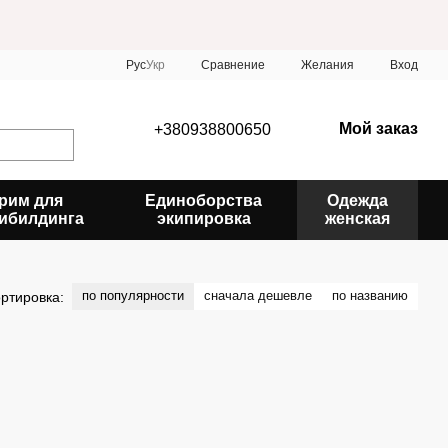
Сравнение
Рус
Укр
Желания
Вход
Мой заказ
+380938800650
рим для
Единоборства
Одежда
ибилдинга
экипировка
женская
по популярности
сначала дешевле
по названию
ртировка: