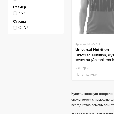
Размер
XS
1
Страна
США
1
Артикул: MD7531-1
Universal Nutrition
Universal Nutrition, Ф
женская (Animal Iron I
красная ( XS )
270 грн
Нет в наличии
Купить женскую спортивн
своим телом с помощью фи
всегда готов помочь вам э