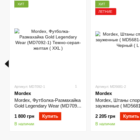
ХИТ
ХИТ
ЛЕТНИЕ
1
Артикул: MD7092-1
Артикул: MD5681-2
Mordex
Mordex
Mordex, Футболка-Размахайка
Mordex, Штаны спо
Gold Legendary Wear (MD7092-
зауженные ( MD5681
1) Темно-серая-желтая ( XXL )
Серый-Черный ( L )
1 800 грн
Купить
2 205 грн
Купить
В наличии
В наличии