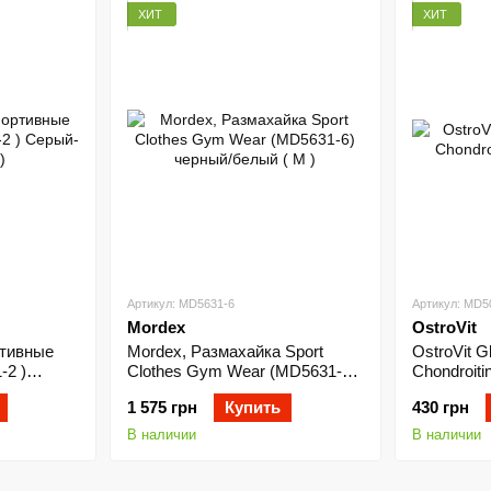
ХИТ
ХИТ
Артикул: MD5631-6
Артикул: MD5
Mordex
OstroVit
ртивные
Mordex, Размахайка Sport
OstroVit 
-2 )
Clothes Gym Wear (MD5631-6)
Chondroiti
черный/белый ( M )
1 575 грн
Купить
430 грн
В наличии
В наличии