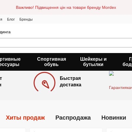
Важливо! Підвищення цін на товари бренду Mordex
ия
Блог
Бренды
динга
ртивные
Спортивная
Шейкеры и
Г
ессуары
обувь
бутылки
бод
т
Быстрая
н
доставка
Хиты продаж
Распродажа
Новинки