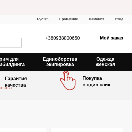
Сравнение
Рус
Укр
Желания
Вход
Мой заказ
+380938800650
рим для
Единоборства
Одежда
ибилдинга
экипировка
женская
Покупка
Гарантия
в один клик
качества