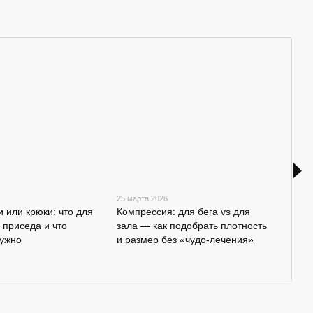
25 марта 2026
21 ма
и или крюки: что для
Компрессия: для бега vs для
Рука
я приседа и что
зала — как подобрать плотность
синт
нужно
и размер без «чудо-лечения»
мозо