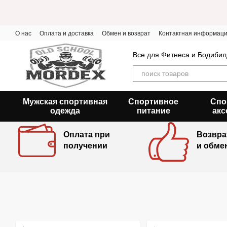
Перейти к основному контенту
О нас
Оплата и доставка
Обмен и возврат
Контактная информац
Все для Фитнеса и Бодибил
Мужская спортивная
Спортивное
Спо
одежда
питание
акс
Оплата при
Возвра
получении
и обме