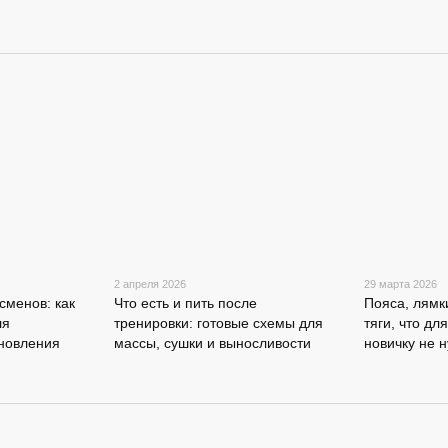
2 апреля 2026
29 марта 2026
сменов: как
Что есть и пить после
Пояса, лямк
ля
тренировки: готовые схемы для
тяги, что дл
ановления
массы, сушки и выносливости
новичку не 