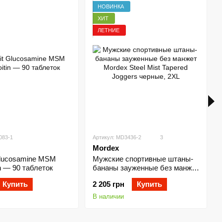
НОВИНКА
ХИТ
ЛЕТНИЕ
083-1
Артикул: MD3436-2
3
Mordex
Glucosamine MSM
Мужские спортивные штаны-
n — 90 таблеток
бананы зауженные без манжет
Mordex Steel Mist Tapered
Купить
2 205 грн
Купить
Joggers черные, 2XL
В наличии