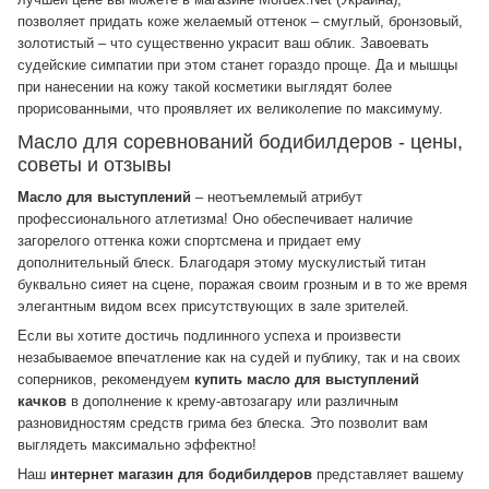
позволяет придать коже желаемый оттенок – смуглый, бронзовый,
золотистый – что существенно украсит ваш облик. Завоевать
судейские симпатии при этом станет гораздо проще. Да и мышцы
при нанесении на кожу такой косметики выглядят более
прорисованными, что проявляет их великолепие по максимуму.
Масло для соревнований бодибилдеров - цены,
советы и отзывы
Масло для выступлений
– неотъемлемый атрибут
профессионального атлетизма! Оно обеспечивает наличие
загорелого оттенка кожи спортсмена и придает ему
дополнительный блеск. Благодаря этому мускулистый титан
буквально сияет на сцене, поражая своим грозным и в то же время
элегантным видом всех присутствующих в зале зрителей.
Если вы хотите достичь подлинного успеха и произвести
незабываемое впечатление как на судей и публику, так и на своих
соперников, рекомендуем
купить масло для выступлений
качков
в дополнение к крему-автозагару или различным
разновидностям средств грима без блеска. Это позволит вам
выглядеть максимально эффектно!
Наш
интернет магазин для бодибилдеров
представляет вашему