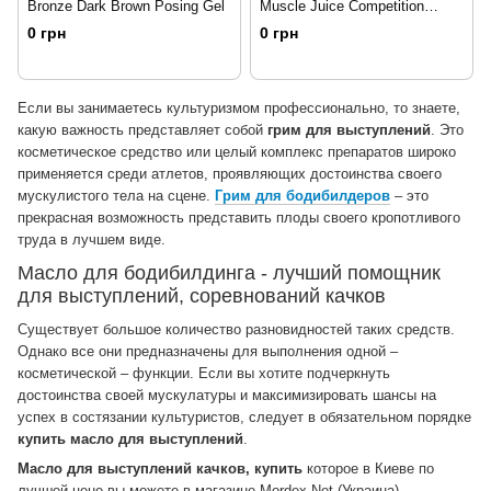
Bronze Dark Brown Posing Gel
Muscle Juice Competition
Posing Oil, 118 мл
0 грн
0 грн
Если вы занимаетесь культуризмом профессионально, то знаете,
какую важность представляет собой
грим для выступлений
. Это
косметическое средство или целый комплекс препаратов широко
применяется среди атлетов, проявляющих достоинства своего
мускулистого тела на сцене.
Грим для бодибилдеров
– это
прекрасная возможность представить плоды своего кропотливого
труда в лучшем виде.
Масло для бодибилдинга - лучший помощник
для выступлений, соревнований качков
Существует большое количество разновидностей таких средств.
Однако все они предназначены для выполнения одной –
косметической – функции. Если вы хотите подчеркнуть
достоинства своей мускулатуры и максимизировать шансы на
успех в состязании культуристов, следует в обязательном порядке
купить масло для выступлений
.
Масло для выступлений качков, купить
которое в Киеве по
лучшей цене вы можете в магазине Mordex.Net (Украина),