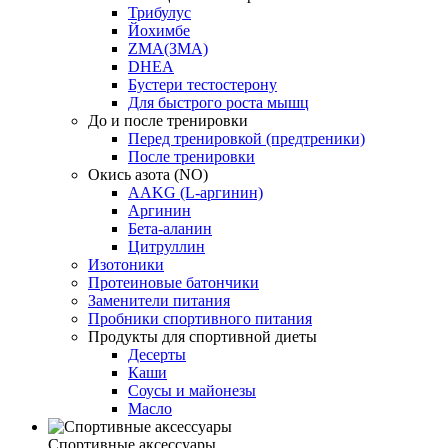
Трибулус
Йохимбе
ZMA(ЗМА)
DHEA
Бустери тестостерону
Для быстрого роста мышц
До и после тренировки
Перед тренировкой (предтреники)
После тренировки
Окись азота (NO)
AAKG (L-аргинин)
Аргинин
Бета-аланин
Цитруллин
Изотоники
Протеиновые батончики
Заменители питания
Пробники спортивного питания
Продукты для спортивной диеты
Десерты
Каши
Соусы и майонезы
Масло
Спортивные аксессуары