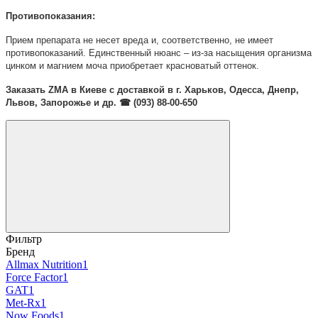
Противопоказания:
Прием препарата не несет вреда и, соответственно, не имеет
противопоказаний. Единственный нюанс – из-за насыщения организма
цинком и магнием моча приобретает красноватый оттенок.
Заказать ZMA в Киеве с доставкой в г. Харьков, Одесса, Днепр,
Львов, Запорожье и др. ☎ (093) 88-00-650
Фильтр
Бренд
Allmax Nutrition
1
Force Factor
1
GAT
1
Met-Rx
1
Now Foods
1