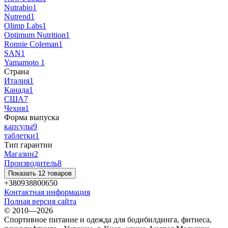
Nutrabio
1
Nutrend
1
Olimp Labs
1
Optimum Nutrition
1
Ronnie Coleman
1
SAN
1
Yamamoto
1
Страна
Италия
1
Канада
1
США
7
Чехия
1
Форма выпуска
капсулы
9
таблетки
1
Тип гарантии
Магазин
2
Производитель
8
Показать 12 товаров
+380938800650
Контактная информация
Полная версия сайта
© 2010—2026
Спортивное питание и одежда для бодибилдинга, фитнеса,